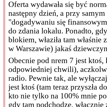
Oferta wydawała się być nor
następny dzień, a przy samym
"dogadywaniu się finansowym"
do zdania lokalu. Ponadto, gd
blokiem, właziła tam właśnie 
w Warszawie) jakaś dziewczyna
Obecnie pod nrem 7 jest ktoś,
odpowiedniej chwili), aczkolw
radio. Pewnie tak, ale wyłącz
jest ktoś (tam teraz przyszła 
kto nie tylko na 100% mnie pod
gdy tam podchodzę, włącznie 