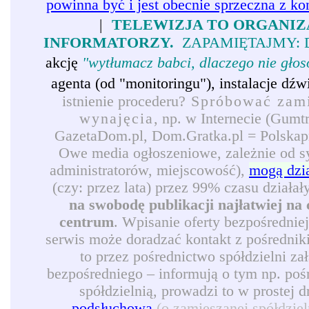
powinna być i jest obecnie sprzeczna z ko
|
TELEWIZJA TO ORGANIZ
INFORMATORZY.
ZAPAMIĘTAJMY: 
akcję
"wytłumacz babci, dlaczego nie gło
agenta (od "monitoringu"), instalacje d
istnienie procederu?
Spróbować zamie
wynajęcia
, np. w Internecie (Gumt
GazetaDom.pl, Dom.Gratka.pl = Polskapre
Owe media ogłoszeniowe, zależnie od syt
administratorów, miejscowość),
mogą dzi
(czy: przez lata) przez 99% czasu działał
na swobodę publikacji najłatwiej na 
centrum
. Wpisanie oferty bezpośrednie
serwis może doradzać kontakt z pośredni
to przez pośrednictwo spółdzielni z
bezpośredniego – informują o tym np. pośr
spółdzielnią, prowadzi to w prostej 
podsłuchową
(o zamieszanej spółdzie