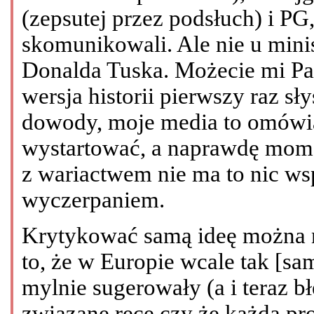
(zepsutej przez podsłuch) i PG, 
skomunikowali. Ale nie u minis
Donalda Tuska. Możecie mi Pańs
wersja historii pierwszy raz sł
dowody, moje media to omówią,
wystartować, a naprawdę mom
z wariactwem nie ma to nic ws
wyczerpaniem.
Krytykować samą ideę można n
to, że w Europie wcale tak [samo
mylnie sugerowały (a i teraz 
związane ręce czy że każda prok