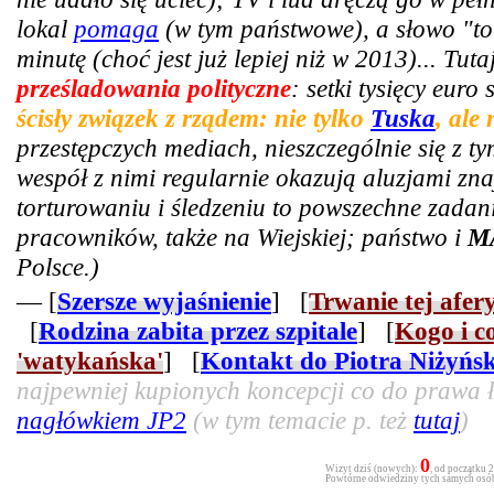
lokal
pomaga
(w tym państwowe), a słowo "tor
minutę (choć jest już lepiej niż w 2013)... Tut
prześladowania polityczne
: setki tysięcy euro
ścisły związek z rządem: nie tylko
Tuska
, ale
przestępczych mediach, nieszczególnie się z t
wespół z nimi regularnie okazują aluzjami zn
torturowaniu i śledzeniu to powszechne zadani
pracowników, także na Wiejskiej; państwo i
M
Polsce.)
— [
Szersze wyjaśnienie
] [
Trwanie tej afer
[
Rodzina zabita przez szpitale
] [
Kogo i c
'watykańska'
] [
Kontakt do Piotra Niżyńs
najpewniej kupionych koncepcji co do prawa ła
nagłówkiem JP2
(w tym temacie p. też
tutaj
)
0
Wizyt dziś (nowych):
, od początku 
Powtórne odwiedziny tych samych osób 