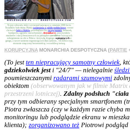
NIELEGALNIE.PL
albo
BANDYCITUSKA.COM
To jest człowiek, który wycierpiał najwięcej w ostatnim 1000-leciu.
Świadków były tłumy. Polska
zamieniona w piekło podsłuchowe
; rzesze
chciwych
ludzi z bloków
, przedsiębiorców,
recepcjonistek
, kelnerek,
bankierów, agentów nieruchomości,
dziennikarzy
, pracowników
marketów i stacji benzynowych za pieniądze
zawodowo
ćwiczących
zobojętnienie na zło w Polsce i krzywdę drugiego:
szpiegujących
w
gangu, a nawet samemu organizujących dlań sadyzm... On ledwo żyje,
strasznie zmęczony bezsennością i wrzaskliwą torturą.
KORUPCYJNA
MONARCHIA DESPOTYCZNA (
PARTIE
+
(To jest
ten niepracujący samotny człowiek
, k
gdziekolwiek jest
i "24/7" — nielegalnie
śledz
poumieszczanymi
radarami szumowymi
zdoln
obiektom
(obserwowanym jak w filmie Matrix 
przestrzeni lotniczej)
.
Zdalny podsłuch "ciała
przy tym odbierany specjalnym smartfonem (tra
Piotra zwłaszcza (czy w każdym razie chyba m
monitoringu lub podglądzie ekranu w mieszkan
klienta);
zorganizowano też
Piotrowi podgląd 