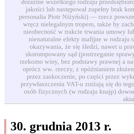
doraźnie wszelkiego rodzaju przedsiębio
jakości lub następował zupełny brak ko
personalia Piotr Niżyński) — rzecz powszec
wręcz nielegalnym tropem, także by zach
nieobecność w trakcie trwania umowy lub
nienaturalne efekty mafijne w rodzaju
okazywania, że się śledzi, nawet u pr
skorumpowany sąd (postrzeganie sprawy 
rzekomo winy, bez podstawy prawnej a naw
oprócz ww. rzeczy, z opóźnianiem złożen
przez zaskoczenie, po części przez wyk
przywłaszczenia VAT-u zniżają się do teg
osób fizycznych (w rodzaju knajp) dowod
akt
30. grudnia 2013 r.