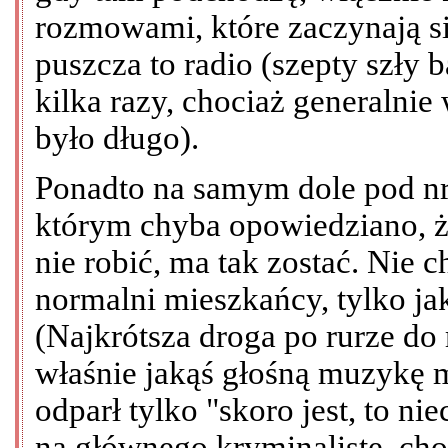
rozmowami, które zaczynają si
puszcza to radio (szepty szły 
kilka razy, chociaż generalnie
było długo).
Ponadto na samym dole pod nre
którym chyba opowiedziano, że
nie robić, ma tak zostać. Nie
normalni mieszkańcy, tylko jaka
(Najkrótsza droga po rurze do
właśnie jakąś głośną muzykę 
odparł tylko "skoro jest, to nie
na głównego kryminalistę, ch