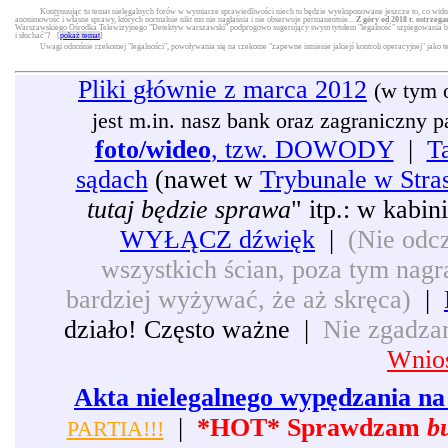
Kontynuując tu temat nielegalnych forów w wymiarze sprawiedliwości niech tu będzie wyeksponowane jeszcze to, co widni
anonimowość i własne sprawy, których normalnie nikt mu nie nagłaśnia i nie obserwuje permanentnie...
Z góry od 2018 r. ostrzega
Warszawskiego Ośrodka Telewizyjnego "Detektyw warszawski" podprogowo sugerujący swym tytułem "legalność" szpiegowania będą
i słuchać"? [
pokaż temat
]
Uwagi odnośnie rzekomej "legalności", powoływania się na rzekome "zapewne istnienie jakiejś kontroli operacyjnej" jako 
Pliki głównie z marca 2012
(w tym 
jest m.in. nasz bank oraz zagraniczny pat
foto/wideo
, tzw. DOWODY
|
T
sądach
(nawet w
Trybunale w Stra
tutaj będzie sprawa
" itp.: w kabi
WYŁĄCZ dźwięk
|
(Nie odcz
wszystkich ścian, poza tym nagra
bardziej wyżywać, że aż skręca)
|
działo! Często ważne |
Nie zgadzam
Wnios
Akta nielegalnego wypędzania na 
|
*HOT* Sprawdzam
b
PARTIA!!!