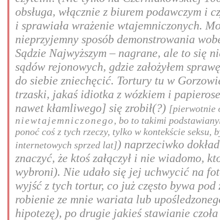
obsługa, włącznie z biurem podawczym i cz
i sprawiała wrażenie wtajemniczonych. Może
nieprzyjemny sposób demonstrowania wobec
Sądzie Najwyższym – nagrane, ale to się n
sądów rejonowych, gdzie założyłem sprawę 
do siebie zniechęcić. Tortury tu w Gorzowi
trzaski, jakaś idiotka z wózkiem i papiero
nawet kłamliwego] się zrobił(?)
[pierwotnie 
niewtajemniczonego
, bo to takimi podstawian
ponoć coś z tych rzeczy, tylko w kontekście seksu,
) naprzeciwko dokład
internetowych sprzed lat]
znaczyć, że ktoś załączył i nie wiadomo, kt
wybroni). Nie udało się jej uchwycić na fot
wyjść z tych tortur, co już często bywa po
robienie ze mnie wariata lub upośledzonego
hipotezę), po drugie jakieś stawianie czoł