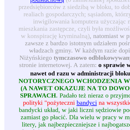
przedsiębiorców z siedzibą w bloku, to d
realiach gospodarczych; sąsiadom, którz
inwigilowania komputera użyczając 
mieszkania zastępcze, czyli była możliwoś
w konspirację kryminalną)
, natomiast w 
zawsze z bardzo istotnym udziałem pośr
władzach gminy. W każdym razie dopie
Niżyńskiego
tymczasowo odblokowywan
stronie internetowej. A zatem:
o sprawie w
nawet od razu w administracji blok
NOTORYCZNEGO WCHODZENIA W 
(A NAWET OKAZUJE NA TO DOW
SPRAWACH
. Padało też nieraz o przy
polityki "pożyteczni
bandyci
na wszystkic
bandycki układ, w jaki liczni sędziowie p
zamiast go płacić. Dla wielu w pracy w my
litery, jak najbezpieczniejsze i najbogatsz