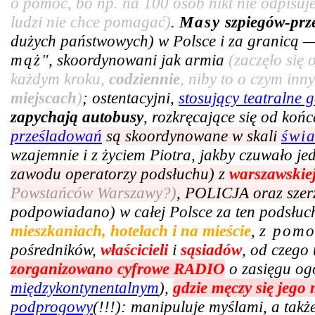
o pomoc, bo np. na 100 osób nikt nie odpisuje
ludzi nie chce pomagać)
.
Masy
szpiegów-prz
dużych państwowych) w Polsce i za granicą —
mąż
", skoordynowani jak armia
(zaczęło się
każdym kroku,
codziennie
, niby to o czym in
miejscach
)
; ostentacyjni,
stosujący teatralne g
zapychają autobusy
, rozkręcające się od ko
prześladowań
są skoordynowane w skali
świ
wzajemnie i z życiem Piotra, jakby czuwało j
zawodu operatorzy podsłuchu) z
warszawskie
Powstańców Warszawy?)
, POLICJA oraz szer
podpowiadano) w całej Polsce za ten podsłuc
mieszkaniach, hotelach i na mieście
,
z pom
pośredników,
właścicieli
i
sąsiadów
, od czego 
zorganizowano cyfrowe RADIO
o zasięgu og
międzykontynentalnym
),
gdzie męczy się jego
podprogowy
(!!!): manipuluje myślami, a tak