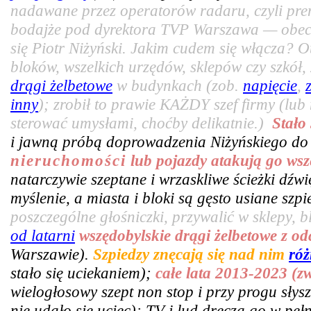
nadawane przez operatorów radaru, czyli pr
bodajże pod dyrektora TVP Warszawa — obecn
się Piotr Niżyński. Jakim cudem się włącza? 
bloków, wszelkich urzędów, sklepów czy szkó
drągi żelbetowe
w budynkach (zob.
napięcie
,
inny
); zrobił to prawie KAŻDY szef firmy (lub
sterować umysłami, choćby delikatnie.)
Stało
i jawną próbą doprowadzenia Niżyńskiego do
nieruchomości
lub pojazdy atakują go wsz
natarczywie szeptane i wrzaskliwe ścieżki dźw
myślenie, a miasta i bloki są gęsto usiane sz
poszczególne głośniczki, przywalić w sklepy, bl
od latarni
wszędobylskie drągi żelbetowe z o
Warszawie).
Szpiedzy znęcają się nad nim
róż
stało się uciekaniem);
całe lata 2013-2023 (z
wielogłosowy szept non stop i przy progu słys
nie udało się uciec); TV i lud dręczą go w pe