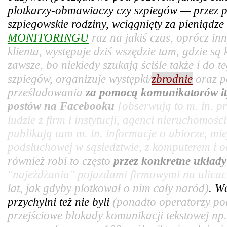
plotkarzy-obmawiaczy czy szpiegów — przez pr
szpiegowskie rodziny, wciągnięty za pieniądz
MONITORINGU
raz na jakiś czas, oprócz in
klienta, występuje dziś wszędzie tam, gdzie są
zawsze, bo niekiedy szukają ściśle także i do t
szpiegów, organizuje występki/
zbrodnie
oraz p
prześladowania
za pomocą komunikatorów it
postów na Facebooku
[obserwują to m. in. 
ludzie z firm i instytucji, agenci nieruchomośc
publikują tam m. in. informacje o ubiorze, mie
podsłuchowej w sąsiedztwie, z komputerem i od
również robi to często
przez konkretne układ
"najeżdżania" pojazdami firmowymi na ulicac
lat, jak gdyby plotkował o nim cały naród)
. W
przychylni też nie byli
(ponadto operatorzy po
przejściowe blokady komunikacji tekstowej np