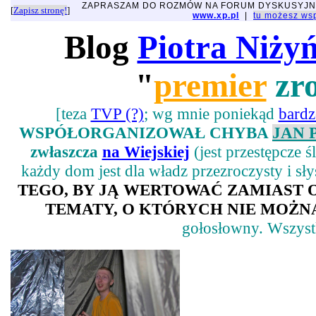
ZAPRASZAM DO ROZMÓW NA FORUM DYSKUSYJ
[
Zapisz stronę!
]
www.xp.pl
|
tu możesz w
Blog
Piotra Niży
"
premier
zro
[teza
TVP (?)
; wg mnie poniekąd
bard
WSPÓŁORGANIZOWAŁ CHYBA
JAN 
zwłaszcza
na Wiejskiej
(jest przestępcze 
każdy dom jest dla władz przezroczysty i sł
TEGO, BY JĄ WERTOWAĆ ZAMIAST
TEMATY, O KTÓRYCH NIE MOŻNA
gołosłowny. Wszystk