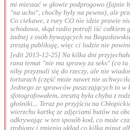
mi mieszać w głowie podprogowo (fajnie b
"na ucho", choćby były na pewno), ale prz
Co ciekawe, z rury CO nie idzie prawie ni
schodowa, skąd radio potrafi iść całkiem g
żadnej z osób bywających na Bogusławskie
zresztą publikuję, więc ci ludzie nie powi
[edit 2013-12-25] Na kilka dni przyjecha
rana temat "nie ma sprawy za seks" (co tu 
niby przyznali się do rzeczy, ale nie wiad
torturach (część może nawet nie uchwyciła
Jednego ze sprawców puszczających to w k
sfotografowałem, zresztą była chyba z rod
głośniki... Teraz po przyjściu na Chłopi
wierzchu kartkę ze zdjęciami butów na obc
odkrywając w ten sposób kod, co może cza
zrobiony i zmienia układ co kilka minut al