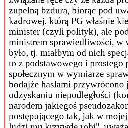
zupełną bzdurą, biorąc pod uw
kadrowej, którą PG właśnie ki
minister (czyli polityk), ale 
ministrem sprawiedliwości, w 
było, tj. miałbym od nich specja
to z podstawowego i prostego
społecznym w wymiarze sprawi
bodajże hasłami przywrócono j
odzyskaniu niepodległości (ko
narodem jakiegoś pseudozako
postępującego tak, jak w mojej
ludzi mu krzywdę robi", uważa