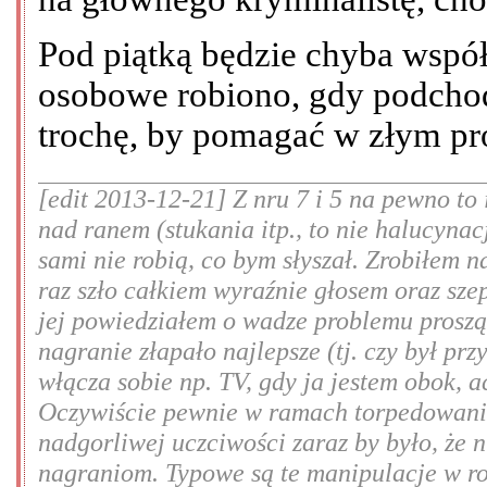
Pod piątką będzie chyba wspó
osobowe robiono, gdy podchod
trochę, by pomagać w złym pro
[edit 2013-12-21] Z nru 7 i 5 na pewno to
nad ranem (stukania itp., to nie halucynac
sami nie robią, co bym słyszał. Zrobiłem n
raz szło całkiem wyraźnie głosem oraz sze
jej powiedziałem o wadze problemu prosząc
nagranie złapało najlepsze (tj. czy był prz
włącza sobie np. TV, gdy ja jestem obok, 
Oczywiście pewnie w ramach torpedowania
nadgorliwej uczciwości zaraz by było, że 
nagraniom. Typowe są te manipulacje w rod