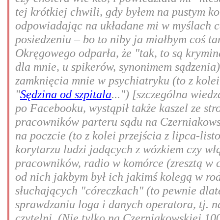
tej krótkiej chwili, gdy byłem na pustym ko
odpowiadając na układane mi w myślach c
posiedzeniu – bo to niby ja miałbym coś ta
Okręgowego odparła, że "tak, to są kryminał
dla mnie, u spikerów, synonimem sądzenia
zamknięcia mnie w psychiatryku (to z kolei
"
Sędzina od szpitala
...") [szczególna wied
po Facebooku, wystąpił także kaszel ze str
pracowników parteru sądu na Czerniakowsk
na poczcie (to z kolei przejścia z lipca-li
korytarzu ludzi jadących z wózkiem czy włą
pracowników, radio w komórce (zresztą w c
od nich jakbym był ich jakimś kolegą w rodz
słuchających "córeczkach" (to pewnie dlat
sprawdzaniu loga i danych operatora, tj. n
czytelni. (Nie tylko na Czerniakowskiej 10