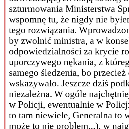
szturmowania Ministerstwa Sp
wspomnę tu, że nigdy nie był
tego rozwiązania. Wprowadzono
by zwolnić ministra, a w kons
odpowiedzialności za krycie r
uporczywego nękania, z któreg
samego śledzenia, bo przecież
wskazywało. Jeszcze dziś podkr
niezależna. W ogóle najchętnie
w Policji, ewentualnie w Polic
to tam niewiele, Generalna to 
może to nie problem...), w naj