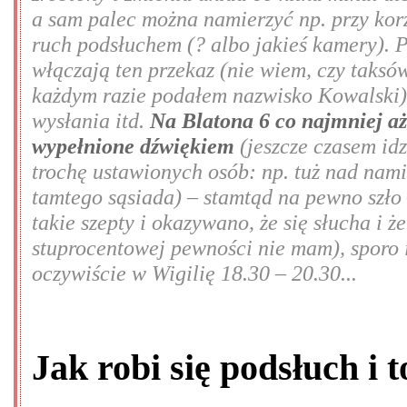
a sam palec można namierzyć np. przy kor
ruch podsłuchem (? albo jakieś kamery). 
włączają ten przekaz (nie wiem, czy taksów
każdym razie podałem nazwisko Kowalski),
wysłania itd.
Na Blatona 6 co najmniej aż
wypełnione dźwiękiem
(jeszcze czasem idz
trochę ustawionych osób: np. tuż nad nami
tamtego sąsiada) – stamtąd na pewno szło
takie szepty i okazywano, że się słucha i 
stuprocentowej pewności nie mam), sporo 
oczywiście w Wigilię 18.30 – 20.30...
Jak robi się podsłuch i 