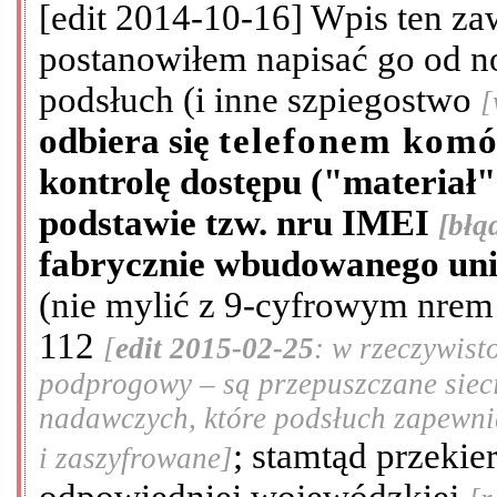
[edit 2014-10-16] Wpis ten zawi
postanowiłem napisać go od 
podsłuch (i inne szpiegostwo
[
odbiera się
telefonem kom
kontrolę dostępu ("materiał"
podstawie tzw. nru IMEI
[błą
fabrycznie wbudowanego unik
(nie mylić z 9-cyfrowym nrem
112
[
edit 2015-02-25
: w rzeczywist
podprogowy – są przepuszczane siec
nadawczych, które podsłuch zapewnia
; stamtąd przeki
i zaszyfrowane]
odpowiedniej wojewódzkiej