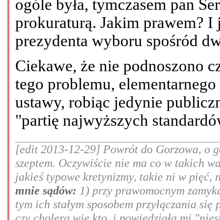
ogóle była, tymczasem pan Ser
prokuraturą. Jakim prawem? I 
prezydenta wyboru spośród d
Ciekawe, że nie podnoszono c
tego problemu, elementarnego 
ustawy, robiąc jedynie public
"partię najwyższych standardó
[edit 2013-12-29] Powrót do Gorzowa, o go
szeptem. Oczywiście nie ma co w takich w
jakieś typowe kretynizmy, takie ni w pięć, 
mnie sądów:
1) przy prawomocnym zamykan
tym ich stałym sposobem przyłączania się 
czy cholera wie kto, i powiedziała mi "nie