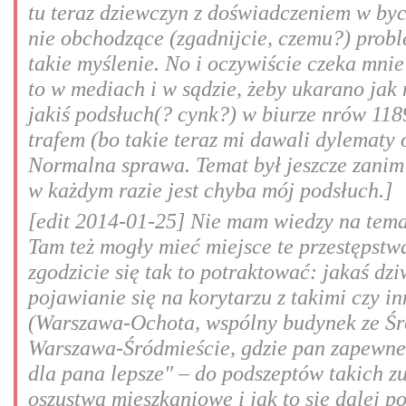
tu teraz dziewczyn z doświadczeniem w byci
nie obchodzące (zgadnijcie, czemu?) probl
takie myślenie. No i oczywiście czeka mnie
to w mediach i w sądzie, żeby ukarano jak 
jakiś podsłuch(? cynk?) w biurze nrów 11
trafem (bo takie teraz mi dawali dylematy 
Normalna sprawa. Temat był jeszcze zanim 
w każdym razie jest chyba mój podsłuch.]
[edit 2014-01-25] Nie mam wiedzy na temat
Tam też mogły mieć miejsce te przestępstw
zgodzicie się tak to potraktować: jakaś dz
pojawianie się na korytarzu z takimi czy 
(Warszawa-Ochota, wspólny budynek ze Śr
Warszawa-Śródmieście, gdzie pan zapewne 
dla pana lepsze" – do podszeptów takich z
oszustwa mieszkaniowe i jak to się dalej p