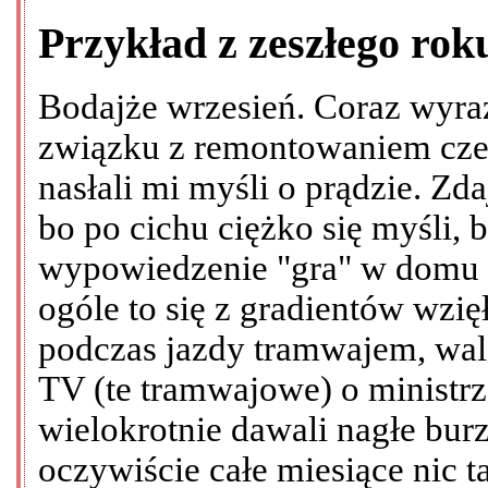
Przykład z zeszłego rok
Bodajże wrzesień. Coraz wyraź
związku z remontowaniem cze
nasłali mi myśli o prądzie. Zda
bo po cichu ciężko się myśli,
wypowiedzenie "gra" w domu 
ogóle to się z gradientów wzi
podczas jazdy tramwajem, wal
TV (te tramwajowe) o ministrze
wielokrotnie dawali nagłe burz
oczywiście całe miesiące nic t