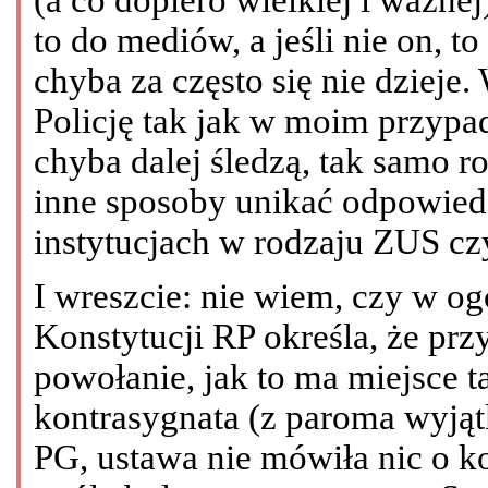
to do mediów, a jeśli nie on, to
chyba za często się nie dziej
Policję tak jak w moim przypa
chyba dalej śledzą, tak samo r
inne sposoby unikać odpowied
instytucjach w rodzaju ZUS cz
I wreszcie: nie wiem, czy w ogól
Konstytucji RP określa, że pr
powołanie, jak to ma miejsce 
kontrasygnata (z paroma wyją
PG, ustawa nie mówiła nic o k