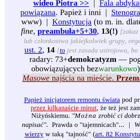
wideo Piotra >>
|
Fala abdyka
powiązana
. Papież i inni |
Stenogr
www) |
Konstytucja
(to m. in. dl
fine
,
preambuła+5+30
,
13(!)
[zakaz 
lub członkostwa jakiejkolwiek grupy, organ
ust. 2
,
14
[
to
jest zasada ustrojowa, bo 
radary: 73+
demokratyzm
— pogr
obowiązujących bez
warunkowo
Masowe
najścia na mieście.
Przema
Papież inicjatorem remontu świata
pod pr
przez kilkanaście minut
, że też jest 
Niżyńskiemu.
"
Można
zrobić ci dobr
napisać"
. Prawda o "tajemnicach"...
|
W
wierzy
w taką "tajność" (
art. 82 Konstytu