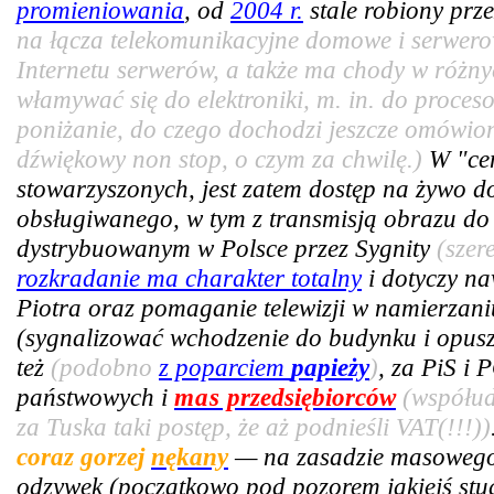
promieniowania
, od
2004 r.
stale robiony prze
na łącza telekomunikacyjne domowe i serwer
Internetu serwerów, a także ma chody w różny
włamywać się do elektroniki, m. in. do proce
poniżanie, do czego dochodzi jeszcze omówiony
dźwiękowy non stop, o czym za chwilę.)
W "cen
stowarzyszonych, jest zatem dostęp na żywo 
obsługiwanego, w tym z transmisją obrazu do 
dystrybuowanym w Polsce przez Sygnity
(szer
rozkradanie ma charakter totalny
i dotyczy n
Piotra oraz pomaganie telewizji w namierzan
(sygnalizować wchodzenie do budynku i opus
też
(podobno
z poparciem
papieży
)
, za PiS i 
państwowych i
mas
przedsiębiorców
(współud
za Tuska taki postęp, że aż podnieśli VAT(!!!))
coraz gorzej
nękany
— na zasadzie masowego 
odzywek (początkowo pod pozorem jakiejś stud