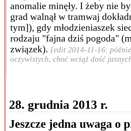
anomalie minęły. I żeby nie b
grad walnął w tramwaj dokładn
tym]), gdy młodzieniaszek sie
rodzaju "fajna dziś pogoda" (m
związek).
[edit 2014-11-16: późni
oczywistych, choć wciąż dość jasnyc
28. grudnia 2013 r.
Jeszcze jedna uwaga o 