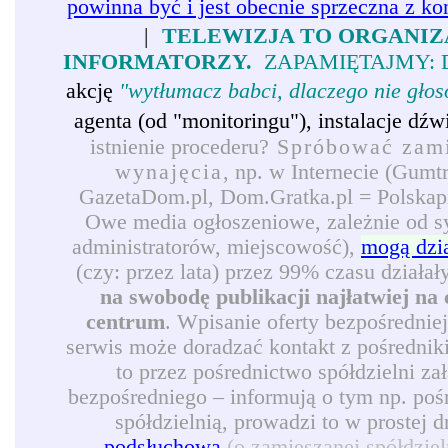
powinna być i jest obecnie sprzeczna z ko
|
TELEWIZJA TO ORGANIZ
INFORMATORZY.
ZAPAMIĘTAJMY: 
akcję
"wytłumacz babci, dlaczego nie gło
agenta (od "monitoringu"), instalacje d
istnienie procederu?
Spróbować zamie
wynajęcia
, np. w Internecie (Gumt
GazetaDom.pl, Dom.Gratka.pl = Polskapre
Owe media ogłoszeniowe, zależnie od syt
administratorów, miejscowość),
mogą dzi
(czy: przez lata) przez 99% czasu działał
na swobodę publikacji najłatwiej na 
centrum
. Wpisanie oferty bezpośrednie
serwis może doradzać kontakt z pośredni
to przez pośrednictwo spółdzielni z
bezpośredniego – informują o tym np. pośr
spółdzielnią, prowadzi to w prostej 
podsłuchową
(o zamieszanej spółdzie