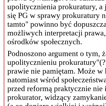
upolitycznienia prokuratury, a 
się PG w sprawy prokuratury n
tamto" powinno być dopuszcza
możliwych interpretacji prawa
ośrodków społecznych.
Podnoszono argument o tym, że
upolitycznieniu prokuratury"(?
prawie nie pamiętam. Może w 
natomiast wśród społeczeństwa 
przed reformą praktycznie nie 
prokurator, widzący zamykanie
(a co dopiero wielkiej i ważnej