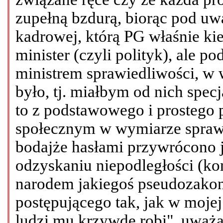
zupełną bzdurą, biorąc pod uw
kadrowej, którą PG właśnie ki
minister (czyli polityk), ale 
ministrem sprawiedliwości, w 
było, tj. miałbym od nich specja
to z podstawowego i prostego
społecznym w wymiarze sprawi
bodajże hasłami przywrócono j
odzyskaniu niepodległości (ko
narodem jakiegoś pseudozako
postępującego tak, jak w mojej
ludzi mu krzywdę robi", uważa