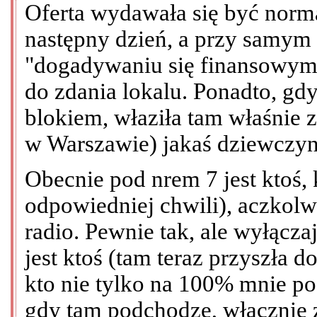
Oferta wydawała się być nor
następny dzień, a przy samym
"dogadywaniu się finansowym"
do zdania lokalu. Ponadto, gd
blokiem, właziła tam właśnie 
w Warszawie) jakaś dziewczyna
Obecnie pod nrem 7 jest ktoś,
odpowiedniej chwili), aczkolw
radio. Pewnie tak, ale wyłącz
jest ktoś (tam teraz przyszła 
kto nie tylko na 100% mnie pod
gdy tam podchodzę, włącznie 