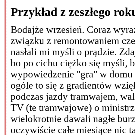
Przykład z zeszłego rok
Bodajże wrzesień. Coraz wyraź
związku z remontowaniem cze
nasłali mi myśli o prądzie. Zda
bo po cichu ciężko się myśli,
wypowiedzenie "gra" w domu 
ogóle to się z gradientów wzi
podczas jazdy tramwajem, wal
TV (te tramwajowe) o ministrze
wielokrotnie dawali nagłe burz
oczywiście całe miesiące nic t