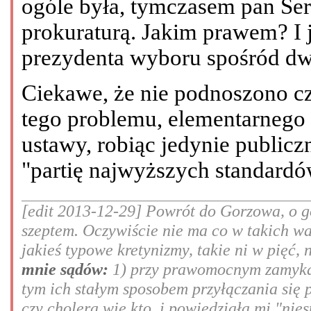
ogóle była, tymczasem pan Ser
prokuraturą. Jakim prawem? I 
prezydenta wyboru spośród d
Ciekawe, że nie podnoszono c
tego problemu, elementarnego 
ustawy, robiąc jedynie public
"partię najwyższych standardó
[edit 2013-12-29] Powrót do Gorzowa, o go
szeptem. Oczywiście nie ma co w takich w
jakieś typowe kretynizmy, takie ni w pięć, 
mnie sądów:
1) przy prawomocnym zamykan
tym ich stałym sposobem przyłączania się 
czy cholera wie kto, i powiedziała mi "nie