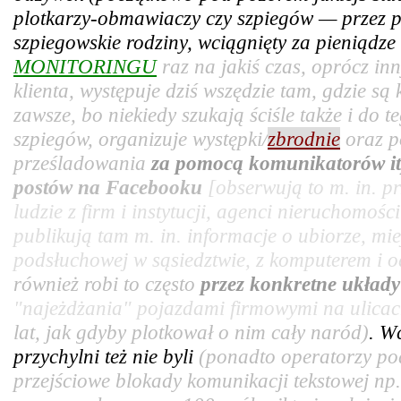
plotkarzy-obmawiaczy czy szpiegów — przez pr
szpiegowskie rodziny, wciągnięty za pieniądz
MONITORINGU
raz na jakiś czas, oprócz in
klienta, występuje dziś wszędzie tam, gdzie są
zawsze, bo niekiedy szukają ściśle także i do t
szpiegów, organizuje występki/
zbrodnie
oraz p
prześladowania
za pomocą komunikatorów it
postów na Facebooku
[obserwują to m. in. 
ludzie z firm i instytucji, agenci nieruchomośc
publikują tam m. in. informacje o ubiorze, mie
podsłuchowej w sąsiedztwie, z komputerem i od
również robi to często
przez konkretne układ
"najeżdżania" pojazdami firmowymi na ulicac
lat, jak gdyby plotkował o nim cały naród)
. W
przychylni też nie byli
(ponadto operatorzy po
przejściowe blokady komunikacji tekstowej np