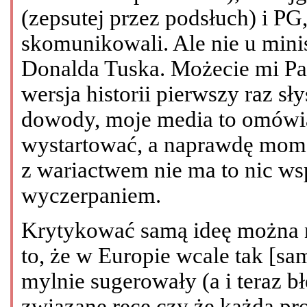
(zepsutej przez podsłuch) i PG, 
skomunikowali. Ale nie u minis
Donalda Tuska. Możecie mi Pańs
wersja historii pierwszy raz sł
dowody, moje media to omówią,
wystartować, a naprawdę mom
z wariactwem nie ma to nic ws
wyczerpaniem.
Krytykować samą ideę można n
to, że w Europie wcale tak [samo
mylnie sugerowały (a i teraz 
związane ręce czy że każda prok