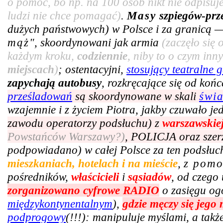
o pomoc, bo np. na 100 osób nikt nie odpisuje
ludzi nie chce pomagać)
.
Masy
szpiegów-prz
dużych państwowych) w Polsce i za granicą —
mąż
", skoordynowani jak armia
(zaczęło się
każdym kroku,
codziennie
, niby to o czym in
miejscach
)
; ostentacyjni,
stosujący teatralne g
zapychają autobusy
, rozkręcające się od ko
prześladowań
są skoordynowane w skali
świ
wzajemnie i z życiem Piotra, jakby czuwało j
zawodu operatorzy podsłuchu) z
warszawskie
Powstańców Warszawy?)
, POLICJA oraz szer
podpowiadano) w całej Polsce za ten podsłuc
mieszkaniach, hotelach i na mieście
,
z pom
pośredników,
właścicieli
i
sąsiadów
, od czego 
zorganizowano cyfrowe RADIO
o zasięgu og
międzykontynentalnym
),
gdzie męczy się jego
podprogowy
(!!!): manipuluje myślami, a tak