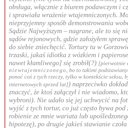
obsługa, włącznie z biurem podawczym i cz
i sprawiała wrażenie wtajemniczonych. Może
nieprzyjemny sposób demonstrowania wobec
Sądzie Najwyższym – nagrane, ale to się n
sądów rejonowych, gdzie założyłem sprawę 
do siebie zniechęcić. Tortury tu w Gorzowi
trzaski, jakaś idiotka z wózkiem i papiero
nawet kłamliwego] się zrobił(?)
[pierwotnie 
niewtajemniczonego
, bo to takimi podstawian
ponoć coś z tych rzeczy, tylko w kontekście seksu,
) naprzeciwko dokład
internetowych sprzed lat]
znaczyć, że ktoś załączył i nie wiadomo, kt
wybroni). Nie udało się jej uchwycić na fot
wyjść z tych tortur, co już często bywa po
robienie ze mnie wariata lub upośledzonego
hipotezę), po drugie jakieś stawianie czoł