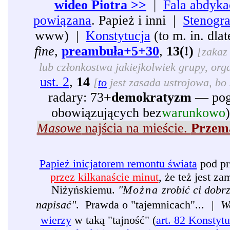
wideo Piotra >>
|
Fala abdyka
powiązana
. Papież i inni |
Stenogr
www) |
Konstytucja
(to m. in. dl
fine
,
preambuła+5+30
,
13(!)
[zakaz 
lub członkostwa jakiejkolwiek grupy, organ
ust. 2
,
14
[
to
jest zasada ustrojowa, bo 
radary: 73+
demokratyzm
— pogr
obowiązujących bez
warunkowo
Masowe
najścia na mieście.
Przema
Papież inicjatorem remontu świata
pod pr
przez kilkanaście minut
, że też jest 
Niżyńskiemu.
"
Można
zrobić ci dobr
napisać"
. Prawda o "tajemnicach"...
|
W
wierzy
w taką "tajność" (
art. 82 Konstytu