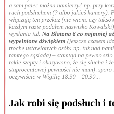
a sam palec można namierzyć np. przy kor
ruch podsłuchem (? albo jakieś kamery). 
włączają ten przekaz (nie wiem, czy taksów
każdym razie podałem nazwisko Kowalski),
wysłania itd.
Na Blatona 6 co najmniej aż
wypełnione dźwiękiem
(jeszcze czasem idz
trochę ustawionych osób: np. tuż nad nami
tamtego sąsiada) – stamtąd na pewno szło
takie szepty i okazywano, że się słucha i 
stuprocentowej pewności nie mam), sporo 
oczywiście w Wigilię 18.30 – 20.30...
Jak robi się podsłuch i 