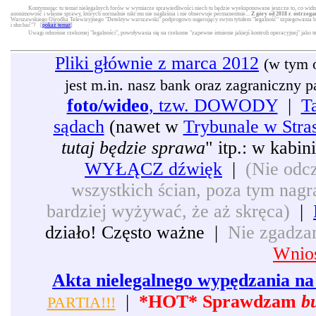
Kontynuując tu temat nielegalnych forów w wymiarze sprawiedliwości niech tu będzie wyeksponowane jeszcze to, co widni
anonimowość i własne sprawy, których normalnie nikt mu nie nagłaśnia i nie obserwuje permanentnie...
Z góry od 2018 r. ostrzega
Warszawskiego Ośrodka Telewizyjnego "Detektyw warszawski" podprogowo sugerujący swym tytułem "legalność" szpiegowania będą
i słuchać"? [
pokaż temat
]
Uwagi odnośnie rzekomej "legalności", powoływania się na rzekome "zapewne istnienie jakiejś kontroli operacyjnej" jako 
Pliki głównie z marca 2012
(w tym 
jest m.in. nasz bank oraz zagraniczny pat
foto/wideo
, tzw. DOWODY
|
T
sądach
(nawet w
Trybunale w Stra
tutaj będzie sprawa
" itp.: w kabi
WYŁĄCZ dźwięk
|
(Nie odcz
wszystkich ścian, poza tym nagra
bardziej wyżywać, że aż skręca)
|
działo! Często ważne |
Nie zgadzam
Wnios
Akta nielegalnego wypędzania na 
|
*HOT* Sprawdzam
b
PARTIA!!!