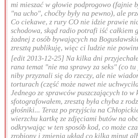
mi mieszać w głowie podprogowo (fajnie b
"na ucho", choćby były na pewno), ale prz
Co ciekawe, z rury CO nie idzie prawie ni
schodowa, skąd radio potrafi iść całkiem g
żadnej z osób bywających na Bogusławskie
zresztą publikuję, więc ci ludzie nie powi
[edit 2013-12-25] Na kilka dni przyjecha
rana temat "nie ma sprawy za seks" (co tu 
niby przyznali się do rzeczy, ale nie wiad
torturach (część może nawet nie uchwyciła
Jednego ze sprawców puszczających to w k
sfotografowałem, zresztą była chyba z rod
głośniki... Teraz po przyjściu na Chłopi
wierzchu kartkę ze zdjęciami butów na obc
odkrywając w ten sposób kod, co może cza
zrobiony i zmienia układ co kilka minut al