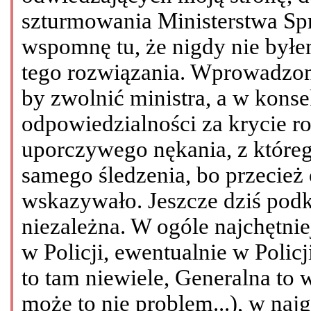
szturmowania Ministerstwa Sp
wspomnę tu, że nigdy nie był
tego rozwiązania. Wprowadzono
by zwolnić ministra, a w kons
odpowiedzialności za krycie r
uporczywego nękania, z któreg
samego śledzenia, bo przecież
wskazywało. Jeszcze dziś podkr
niezależna. W ogóle najchętnie
w Policji, ewentualnie w Polic
to tam niewiele, Generalna to 
może to nie problem...), w naj