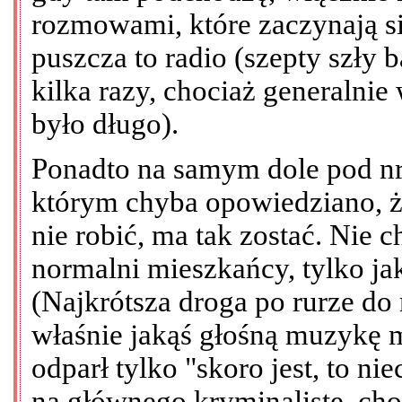
rozmowami, które zaczynają si
puszcza to radio (szepty szły 
kilka razy, chociaż generalnie
było długo).
Ponadto na samym dole pod nre
którym chyba opowiedziano, że
nie robić, ma tak zostać. Nie
normalni mieszkańcy, tylko jaka
(Najkrótsza droga po rurze do
właśnie jakąś głośną muzykę 
odparł tylko "skoro jest, to nie
na głównego kryminalistę, ch