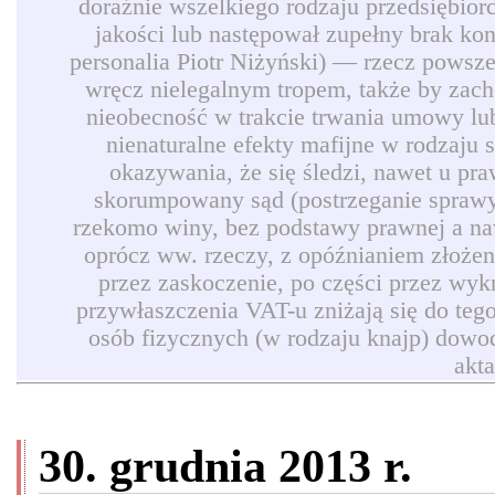
doraźnie wszelkiego rodzaju przedsiębio
jakości lub następował zupełny brak ko
personalia Piotr Niżyński) — rzecz powszec
wręcz nielegalnym tropem, także by zach
nieobecność w trakcie trwania umowy lub
nienaturalne efekty mafijne w rodzaju
okazywania, że się śledzi, nawet u pr
skorumpowany sąd (postrzeganie sprawy 
rzekomo winy, bez podstawy prawnej a naw
oprócz ww. rzeczy, z opóźnianiem złożen
przez zaskoczenie, po części przez wyk
przywłaszczenia VAT-u zniżają się do teg
osób fizycznych (w rodzaju knajp) dowod
akt
30. grudnia 2013 r.