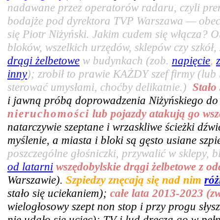
nadawane przez operatorów radaru, czyli pr
bodajże pod dyrektora TVP Warszawa — obecn
się Piotr Niżyński. Jakim cudem się włącza? 
bloków, wszelkich urzędów, sklepów czy szkó
drągi żelbetowe
w budynkach (zob.
napięcie
,
inny
); zrobił to prawie KAŻDY szef firmy (lub
sterować umysłami, choćby delikatnie.)
Stało
i jawną próbą doprowadzenia Niżyńskiego do
nieruchomości
lub pojazdy atakują go wsz
natarczywie szeptane i wrzaskliwe ścieżki dźw
myślenie, a miasta i bloki są gęsto usiane sz
poszczególne głośniczki, przywalić w sklepy, bl
od latarni
wszędobylskie drągi żelbetowe z o
Warszawie).
Szpiedzy znęcają się nad nim
róż
stało się uciekaniem);
całe lata 2013-2023 (z
wielogłosowy szept non stop i przy progu słys
nie udało się uciec); TV i lud dręczą go w pe