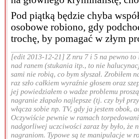
Pod piątką będzie chyba wspó
osobowe robiono, gdy podchod
trochę, by pomagać w złym pro
[edit 2013-12-21] Z nru 7 i 5 na pewno to
nad ranem (stukania itp., to nie halucynac
sami nie robią, co bym słyszał. Zrobiłem n
raz szło całkiem wyraźnie głosem oraz sze
jej powiedziałem o wadze problemu prosząc
nagranie złapało najlepsze (tj. czy był prz
włącza sobie np. TV, gdy ja jestem obok, 
Oczywiście pewnie w ramach torpedowania
nadgorliwej uczciwości zaraz by było, że 
nagraniom. Typowe są te manipulacje w rod