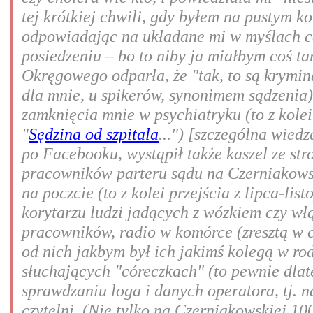
tej krótkiej chwili, gdy byłem na pustym ko
odpowiadając na układane mi w myślach c
posiedzeniu – bo to niby ja miałbym coś ta
Okręgowego odparła, że "tak, to są kryminał
dla mnie, u spikerów, synonimem sądzenia
zamknięcia mnie w psychiatryku (to z kolei
"
Sędzina od szpitala
...") [szczególna wied
po Facebooku, wystąpił także kaszel ze str
pracowników parteru sądu na Czerniakowsk
na poczcie (to z kolei przejścia z lipca-li
korytarzu ludzi jadących z wózkiem czy włą
pracowników, radio w komórce (zresztą w c
od nich jakbym był ich jakimś kolegą w rodz
słuchających "córeczkach" (to pewnie dlat
sprawdzaniu loga i danych operatora, tj. n
czytelni. (Nie tylko na Czerniakowskiej 10