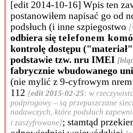
[edit 2014-10-16] Wpis ten zawi
postanowiłem napisać go od 
podsłuch (i inne szpiegostwo
[
odbiera się
telefonem kom
kontrolę dostępu ("materiał"
podstawie tzw. nru IMEI
[błą
fabrycznie wbudowanego unik
(nie mylić z 9-cyfrowym nrem
112
[
edit 2015-02-25
: w rzeczywist
podprogowy – są przepuszczane siec
nadawczych, które podsłuch zapewnia
; stamtąd przeki
i zaszyfrowane]
odpowiedniej wojewódzkiej