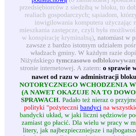
przedsiębiorców z siedzibą w bloku, to d
realiach gospodarczych; sąsiadom, którz
inwigilowania komputera użyczając 
mieszkania zastępcze, czyli była możliwoś
w konspirację kryminalną)
, natomiast w 
zawsze z bardzo istotnym udziałem pośr
władzach gminy. W każdym razie dopie
Niżyńskiego
tymczasowo odblokowywan
stronie internetowej. A zatem:
o sprawie w
nawet od razu w administracji blok
NOTORYCZNEGO WCHODZENIA W 
(A NAWET OKAZUJE NA TO DOW
SPRAWACH
. Padało też nieraz o przy
polityki "pożyteczni
bandyci
na wszystkic
bandycki układ, w jaki liczni sędziowie p
zamiast go płacić. Dla wielu w pracy w my
litery, jak najbezpieczniejsze i najbogatsz