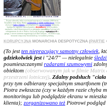
NIELEGALNIE.PL
albo
BANDYCITUSKA.COM
To jest człowiek, który wycierpiał najwięcej w ostatnim 1000-leciu.
Świadków były tłumy. Polska
zamieniona w piekło podsłuchowe
; rzesze
chciwych
ludzi z bloków
, przedsiębiorców,
recepcjonistek
, kelnerek,
bankierów, agentów nieruchomości,
dziennikarzy
, pracowników
marketów i stacji benzynowych za pieniądze
zawodowo
ćwiczących
zobojętnienie na zło w Polsce i krzywdę drugiego:
szpiegujących
w
gangu, a nawet samemu organizujących dlań sadyzm... On ledwo żyje,
strasznie zmęczony bezsennością i wrzaskliwą torturą.
KORUPCYJNA
MONARCHIA DESPOTYCZNA (
PARTIE
+
(To jest
ten niepracujący samotny człowiek
, k
gdziekolwiek jest
i "24/7" — nielegalnie
śledz
poumieszczanymi
radarami szumowymi
zdoln
obiektom
(obserwowanym jak w filmie Matrix 
przestrzeni lotniczej)
.
Zdalny podsłuch "ciała
przy tym odbierany specjalnym smartfonem (tra
Piotra zwłaszcza (czy w każdym razie chyba m
monitoringu lub podglądzie ekranu w mieszkan
klienta);
zorganizowano też
Piotrowi podgląd 