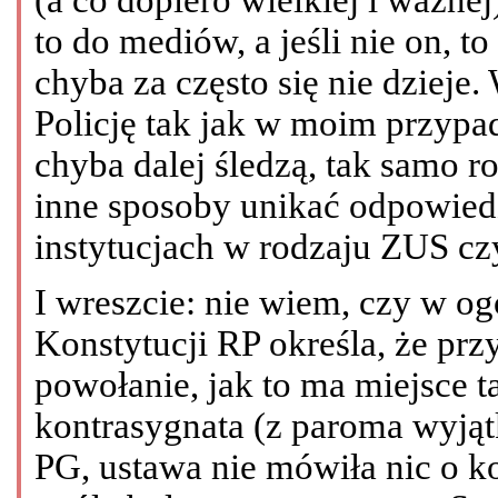
to do mediów, a jeśli nie on, to
chyba za często się nie dziej
Policję tak jak w moim przypa
chyba dalej śledzą, tak samo r
inne sposoby unikać odpowied
instytucjach w rodzaju ZUS cz
I wreszcie: nie wiem, czy w ogól
Konstytucji RP określa, że pr
powołanie, jak to ma miejsce 
kontrasygnata (z paroma wyją
PG, ustawa nie mówiła nic o k