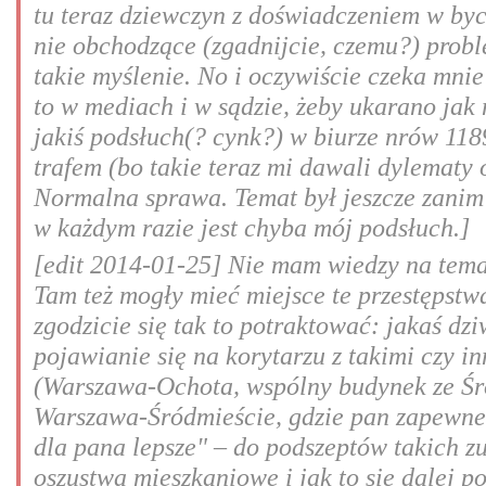
tu teraz dziewczyn z doświadczeniem w byci
nie obchodzące (zgadnijcie, czemu?) probl
takie myślenie. No i oczywiście czeka mnie
to w mediach i w sądzie, żeby ukarano jak 
jakiś podsłuch(? cynk?) w biurze nrów 11
trafem (bo takie teraz mi dawali dylematy 
Normalna sprawa. Temat był jeszcze zanim 
w każdym razie jest chyba mój podsłuch.]
[edit 2014-01-25] Nie mam wiedzy na temat
Tam też mogły mieć miejsce te przestępstw
zgodzicie się tak to potraktować: jakaś dz
pojawianie się na korytarzu z takimi czy 
(Warszawa-Ochota, wspólny budynek ze Śr
Warszawa-Śródmieście, gdzie pan zapewne 
dla pana lepsze" – do podszeptów takich z
oszustwa mieszkaniowe i jak to się dalej p