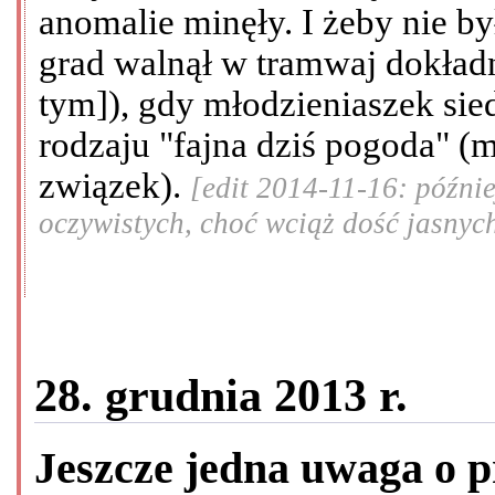
anomalie minęły. I żeby nie b
grad walnął w tramwaj dokładn
tym]), gdy młodzieniaszek sie
rodzaju "fajna dziś pogoda" (m
związek).
[edit 2014-11-16: późni
oczywistych, choć wciąż dość jasnyc
28. grudnia 2013 r.
Jeszcze jedna uwaga o 