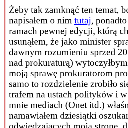
Żeby tak zamknąć ten temat, bo
napisałem o nim
tutaj
, ponadt
ramach pewnej edycji, którą c
usunąłem, że jako minister sp
dawnym rozumieniu sprzed 2010
nad prokuraturą) wytoczyłby
moją sprawę prokuratorom proc
samo to rozdzielenie zrobiło 
trafem na ustach polityków i 
mnie mediach (Onet itd.) właśn
namawiałem dziesiątki oszuka
odwiedzających moją stronę, 