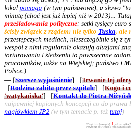
lokal
pomaga
(w tym państwowe), a słowo "tor
minutę (choć jest już lepiej niż w 2013)... Tut
prześladowania polityczne
: setki tysięcy euro
ścisły związek z rządem: nie tylko
Tuska
, ale
przestępczych mediach, nieszczególnie się z t
wespół z nimi regularnie okazują aluzjami zn
torturowaniu i śledzeniu to powszechne zadani
pracowników, także na Wiejskiej; państwo i
M
Polsce.)
— [
Szersze wyjaśnienie
] [
Trwanie tej afer
[
Rodzina zabita przez szpitale
] [
Kogo i c
'watykańska'
] [
Kontakt do Piotra Niżyńs
najpewniej kupionych koncepcji co do prawa ła
nagłówkiem JP2
(w tym temacie p. też
tutaj
)
1
Wizyt dziś (nowych):
, od początku 
Powtórne odwiedziny tych samych osób 