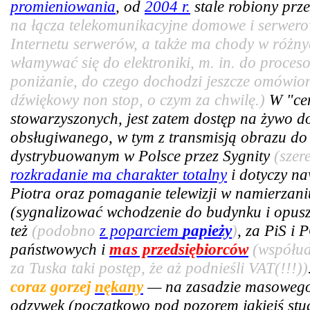
promieniowania
, od
2004 r.
stale robiony prze
na łącza telekomunikacyjne domowe i serwer
Internetu serwerów, a także ma chody w różny
włamywać się do elektroniki, m. in. do proce
poniżanie, do czego dochodzi jeszcze omówiony
dźwiękowy non stop, o czym za chwilę.)
W "cen
stowarzyszonych, jest zatem dostęp na żywo 
obsługiwanego, w tym z transmisją obrazu do 
dystrybuowanym w Polsce przez Sygnity
(szer
rozkradanie ma charakter totalny
i dotyczy n
Piotra oraz pomaganie telewizji w namierzan
(sygnalizować wchodzenie do budynku i opus
też
(podobno
z poparciem
papieży
)
, za PiS i 
państwowych i
mas
przedsiębiorców
(współud
za Tuska taki postęp, że aż podnieśli VAT(!!!))
coraz gorzej
nękany
— na zasadzie masowego 
odzywek (początkowo pod pozorem jakiejś stud