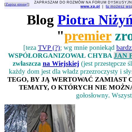
ZAPRASZAM DO ROZMÓW NA FORUM DYSKUSYJ
[
Zapisz stronę!
]
www.xp.pl
|
tu możesz w
Blog
Piotra Niży
"
premier
zro
[teza
TVP (?)
; wg mnie poniekąd
bard
WSPÓŁORGANIZOWAŁ CHYBA
JAN 
zwłaszcza
na Wiejskiej
(jest przestępcze 
każdy dom jest dla władz przezroczysty i sł
TEGO, BY JĄ WERTOWAĆ ZAMIAST
TEMATY, O KTÓRYCH NIE MOŻNA
gołosłowny. Wszystk