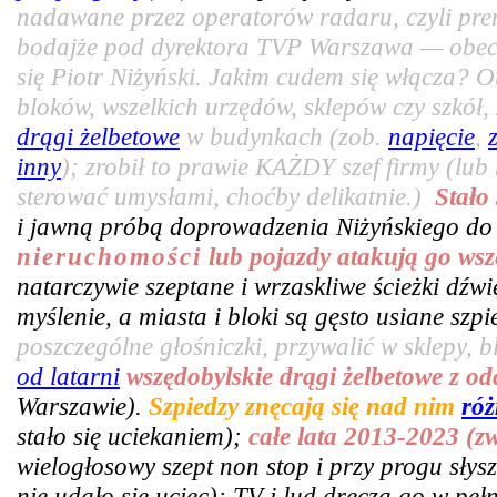
nadawane przez operatorów radaru, czyli pr
bodajże pod dyrektora TVP Warszawa — obecn
się Piotr Niżyński. Jakim cudem się włącza? 
bloków, wszelkich urzędów, sklepów czy szkó
drągi żelbetowe
w budynkach (zob.
napięcie
,
inny
); zrobił to prawie KAŻDY szef firmy (lub
sterować umysłami, choćby delikatnie.)
Stało
i jawną próbą doprowadzenia Niżyńskiego do
nieruchomości
lub pojazdy atakują go wsz
natarczywie szeptane i wrzaskliwe ścieżki dźw
myślenie, a miasta i bloki są gęsto usiane sz
poszczególne głośniczki, przywalić w sklepy, bl
od latarni
wszędobylskie drągi żelbetowe z o
Warszawie).
Szpiedzy znęcają się nad nim
róż
stało się uciekaniem);
całe lata 2013-2023 (z
wielogłosowy szept non stop i przy progu słys
nie udało się uciec); TV i lud dręczą go w pe