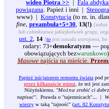
wideo Piotra >>
|
Fala abdyka
powiązana
. Papież i inni |
Stenogr
www) |
Konstytucja
(to m. in. dl
fine
,
preambuła+5+30
,
13(!)
[zakaz 
lub członkostwa jakiejkolwiek grupy, organ
ust. 2
,
14
[
to
jest zasada ustrojowa, bo 
radary: 73+
demokratyzm
— pogr
obowiązujących bez
warunkowo
Masowe
najścia na mieście.
Przema
Papież inicjatorem remontu świata
pod pr
przez kilkanaście minut
, że też jest 
Niżyńskiemu.
"
Można
zrobić ci dobr
napisać"
. Prawda o "tajemnicach"...
|
W
wierzy
w taką "tajność" (
art. 82 Konstytu