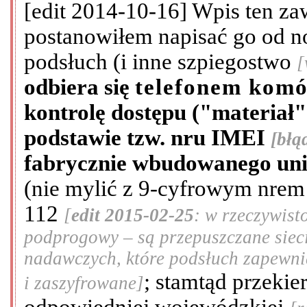
[edit 2014-10-16] Wpis ten zawi
postanowiłem napisać go od 
podsłuch (i inne szpiegostwo
[
odbiera się
telefonem kom
kontrolę dostępu ("materiał"
podstawie tzw. nru IMEI
[błą
fabrycznie wbudowanego unik
(nie mylić z 9-cyfrowym nrem
112
[
edit 2015-02-25
: w rzeczywist
podprogowy – są przepuszczane siec
nadawczych, które podsłuch zapewnia
; stamtąd przeki
i zaszyfrowane]
odpowiedniej wojewódzkiej