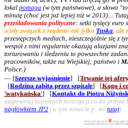
lokal
pomaga
(w tym państwowe), a słowo "tor
minutę (choć jest już lepiej niż w 2013)... Tut
prześladowania polityczne
: setki tysięcy euro
ścisły związek z rządem: nie tylko
Tuska
, ale
przestępczych mediach, nieszczególnie się z t
wespół z nimi regularnie okazują aluzjami zn
torturowaniu i śledzeniu to powszechne zadani
pracowników, także na Wiejskiej; państwo i
M
Polsce.)
— [
Szersze wyjaśnienie
] [
Trwanie tej afer
[
Rodzina zabita przez szpitale
] [
Kogo i c
'watykańska'
] [
Kontakt do Piotra Niżyńs
najpewniej kupionych koncepcji co do prawa ła
nagłówkiem JP2
(w tym temacie p. też
tutaj
)
0
Wizyt dziś (nowych):
, od początku 
Powtórne odwiedziny tych samych osób 