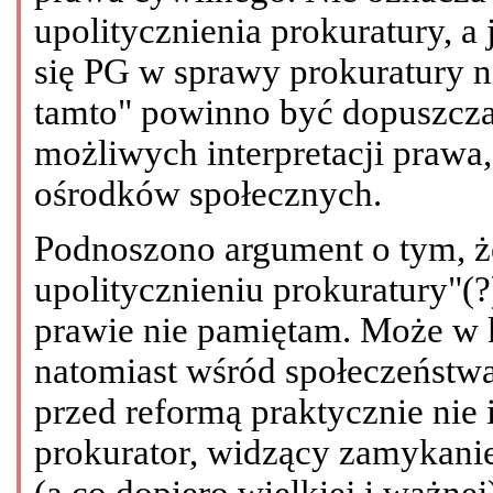
upolitycznienia prokuratury, a 
się PG w sprawy prokuratury n
tamto" powinno być dopuszcza
możliwych interpretacji prawa
ośrodków społecznych.
Podnoszono argument o tym, że
upolitycznieniu prokuratury"(?
prawie nie pamiętam. Może w 
natomiast wśród społeczeństwa 
przed reformą praktycznie nie 
prokurator, widzący zamykanie
(a co dopiero wielkiej i ważnej