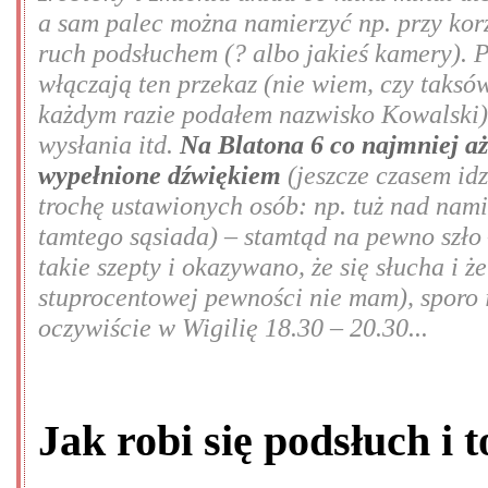
a sam palec można namierzyć np. przy kor
ruch podsłuchem (? albo jakieś kamery). 
włączają ten przekaz (nie wiem, czy taksów
każdym razie podałem nazwisko Kowalski),
wysłania itd.
Na Blatona 6 co najmniej aż
wypełnione dźwiękiem
(jeszcze czasem idz
trochę ustawionych osób: np. tuż nad nami
tamtego sąsiada) – stamtąd na pewno szło
takie szepty i okazywano, że się słucha i 
stuprocentowej pewności nie mam), sporo 
oczywiście w Wigilię 18.30 – 20.30...
Jak robi się podsłuch i 