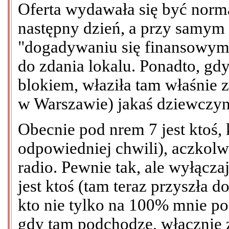
Oferta wydawała się być nor
następny dzień, a przy samym
"dogadywaniu się finansowym"
do zdania lokalu. Ponadto, gd
blokiem, właziła tam właśnie 
w Warszawie) jakaś dziewczyna
Obecnie pod nrem 7 jest ktoś,
odpowiedniej chwili), aczkolw
radio. Pewnie tak, ale wyłącz
jest ktoś (tam teraz przyszła 
kto nie tylko na 100% mnie pod
gdy tam podchodzę, włącznie 