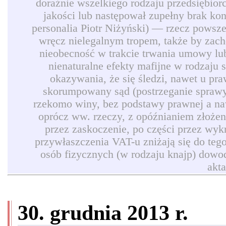
doraźnie wszelkiego rodzaju przedsiębio
jakości lub następował zupełny brak ko
personalia Piotr Niżyński) — rzecz powszec
wręcz nielegalnym tropem, także by zach
nieobecność w trakcie trwania umowy lub
nienaturalne efekty mafijne w rodzaju
okazywania, że się śledzi, nawet u pr
skorumpowany sąd (postrzeganie sprawy 
rzekomo winy, bez podstawy prawnej a naw
oprócz ww. rzeczy, z opóźnianiem złożen
przez zaskoczenie, po części przez wyk
przywłaszczenia VAT-u zniżają się do teg
osób fizycznych (w rodzaju knajp) dowod
akt
30. grudnia 2013 r.