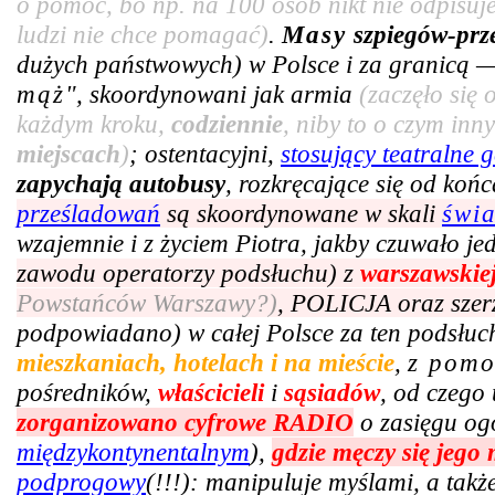
o pomoc, bo np. na 100 osób nikt nie odpisuje
ludzi nie chce pomagać)
.
Masy
szpiegów-prz
dużych państwowych) w Polsce i za granicą —
mąż
", skoordynowani jak armia
(zaczęło się
każdym kroku,
codziennie
, niby to o czym in
miejscach
)
; ostentacyjni,
stosujący teatralne g
zapychają autobusy
, rozkręcające się od ko
prześladowań
są skoordynowane w skali
świ
wzajemnie i z życiem Piotra, jakby czuwało j
zawodu operatorzy podsłuchu) z
warszawskie
Powstańców Warszawy?)
, POLICJA oraz szer
podpowiadano) w całej Polsce za ten podsłuc
mieszkaniach, hotelach i na mieście
,
z pom
pośredników,
właścicieli
i
sąsiadów
, od czego 
zorganizowano cyfrowe RADIO
o zasięgu og
międzykontynentalnym
),
gdzie męczy się jego
podprogowy
(!!!): manipuluje myślami, a tak