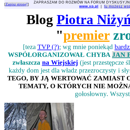
ZAPRASZAM DO ROZMÓW NA FORUM DYSKUSYJ
[
Zapisz stronę!
]
www.xp.pl
|
tu możesz w
Blog
Piotra Niży
"
premier
zro
[teza
TVP (?)
; wg mnie poniekąd
bard
WSPÓŁORGANIZOWAŁ CHYBA
JAN 
zwłaszcza
na Wiejskiej
(jest przestępcze 
każdy dom jest dla władz przezroczysty i sł
TEGO, BY JĄ WERTOWAĆ ZAMIAST
TEMATY, O KTÓRYCH NIE MOŻNA
gołosłowny. Wszystk