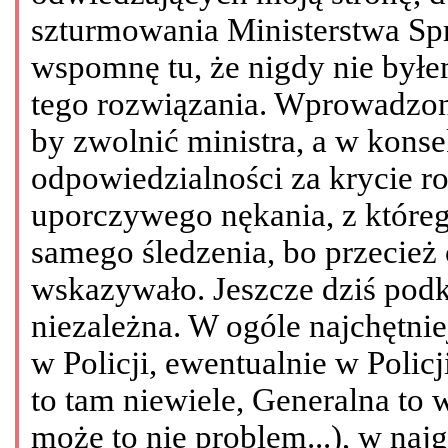
szturmowania Ministerstwa Sp
wspomnę tu, że nigdy nie był
tego rozwiązania. Wprowadzono
by zwolnić ministra, a w kons
odpowiedzialności za krycie r
uporczywego nękania, z któreg
samego śledzenia, bo przecież
wskazywało. Jeszcze dziś podkr
niezależna. W ogóle najchętnie
w Policji, ewentualnie w Polic
to tam niewiele, Generalna to 
może to nie problem...), w naj