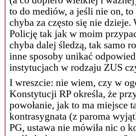
to do mediów, a jeśli nie on, to
chyba za często się nie dziej
Policję tak jak w moim przypa
chyba dalej śledzą, tak samo r
inne sposoby unikać odpowied
instytucjach w rodzaju ZUS cz
I wreszcie: nie wiem, czy w ogól
Konstytucji RP określa, że pr
powołanie, jak to ma miejsce 
kontrasygnata (z paroma wyją
PG, ustawa nie mówiła nic o k