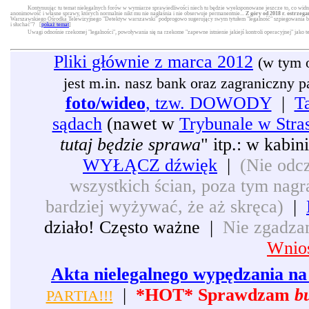
Kontynuując tu temat nielegalnych forów w wymiarze sprawiedliwości niech tu będzie wyeksponowane jeszcze to, co widni
anonimowość i własne sprawy, których normalnie nikt mu nie nagłaśnia i nie obserwuje permanentnie...
Z góry od 2018 r. ostrzega
Warszawskiego Ośrodka Telewizyjnego "Detektyw warszawski" podprogowo sugerujący swym tytułem "legalność" szpiegowania będą
i słuchać"? [
pokaż temat
]
Uwagi odnośnie rzekomej "legalności", powoływania się na rzekome "zapewne istnienie jakiejś kontroli operacyjnej" jako 
Pliki głównie z marca 2012
(w tym 
jest m.in. nasz bank oraz zagraniczny pat
foto/wideo
, tzw. DOWODY
|
T
sądach
(nawet w
Trybunale w Stra
tutaj będzie sprawa
" itp.: w kabi
WYŁĄCZ dźwięk
|
(Nie odcz
wszystkich ścian, poza tym nagra
bardziej wyżywać, że aż skręca)
|
działo! Często ważne |
Nie zgadzam
Wnios
Akta nielegalnego wypędzania na 
|
*HOT* Sprawdzam
b
PARTIA!!!