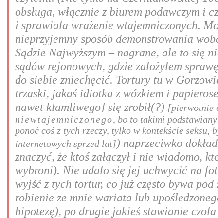
obsługa, włącznie z biurem podawczym i cz
i sprawiała wrażenie wtajemniczonych. Może
nieprzyjemny sposób demonstrowania wobec
Sądzie Najwyższym – nagrane, ale to się n
sądów rejonowych, gdzie założyłem sprawę 
do siebie zniechęcić. Tortury tu w Gorzowi
trzaski, jakaś idiotka z wózkiem i papiero
nawet kłamliwego] się zrobił(?)
[pierwotnie 
niewtajemniczonego
, bo to takimi podstawian
ponoć coś z tych rzeczy, tylko w kontekście seksu,
) naprzeciwko dokład
internetowych sprzed lat]
znaczyć, że ktoś załączył i nie wiadomo, kt
wybroni). Nie udało się jej uchwycić na fot
wyjść z tych tortur, co już często bywa po
robienie ze mnie wariata lub upośledzonego
hipotezę), po drugie jakieś stawianie czoł