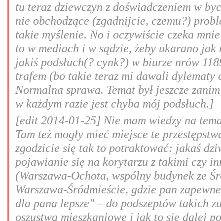
tu teraz dziewczyn z doświadczeniem w byci
nie obchodzące (zgadnijcie, czemu?) probl
takie myślenie. No i oczywiście czeka mnie
to w mediach i w sądzie, żeby ukarano jak 
jakiś podsłuch(? cynk?) w biurze nrów 11
trafem (bo takie teraz mi dawali dylematy 
Normalna sprawa. Temat był jeszcze zanim 
w każdym razie jest chyba mój podsłuch.]
[edit 2014-01-25] Nie mam wiedzy na temat
Tam też mogły mieć miejsce te przestępstw
zgodzicie się tak to potraktować: jakaś dz
pojawianie się na korytarzu z takimi czy 
(Warszawa-Ochota, wspólny budynek ze Śr
Warszawa-Śródmieście, gdzie pan zapewne 
dla pana lepsze" – do podszeptów takich z
oszustwa mieszkaniowe i jak to się dalej p