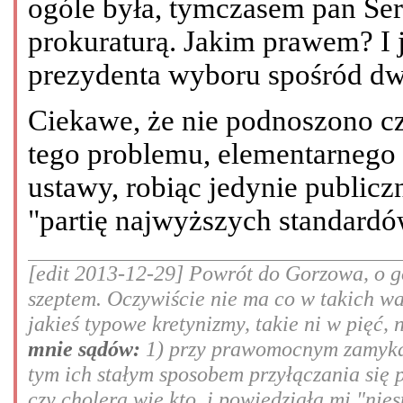
ogóle była, tymczasem pan Ser
prokuraturą. Jakim prawem? I 
prezydenta wyboru spośród d
Ciekawe, że nie podnoszono c
tego problemu, elementarnego 
ustawy, robiąc jedynie public
"partię najwyższych standardó
[edit 2013-12-29] Powrót do Gorzowa, o go
szeptem. Oczywiście nie ma co w takich w
jakieś typowe kretynizmy, takie ni w pięć, 
mnie sądów:
1) przy prawomocnym zamykan
tym ich stałym sposobem przyłączania się 
czy cholera wie kto, i powiedziała mi "nie