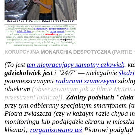
NIELEGALNIE.PL
albo
BANDYCITUSKA.COM
To jest człowiek, który wycierpiał najwięcej w ostatnim 1000-leciu.
Świadków były tłumy. Polska
zamieniona w piekło podsłuchowe
; rzesze
chciwych
ludzi z bloków
, przedsiębiorców,
recepcjonistek
, kelnerek,
bankierów, agentów nieruchomości,
dziennikarzy
, pracowników
marketów i stacji benzynowych za pieniądze
zawodowo
ćwiczących
zobojętnienie na zło w Polsce i krzywdę drugiego:
szpiegujących
w
gangu, a nawet samemu organizujących dlań sadyzm... On ledwo żyje,
strasznie zmęczony bezsennością i wrzaskliwą torturą.
KORUPCYJNA
MONARCHIA DESPOTYCZNA (
PARTIE
+
(To jest
ten niepracujący samotny człowiek
, k
gdziekolwiek jest
i "24/7" — nielegalnie
śledz
poumieszczanymi
radarami szumowymi
zdoln
obiektom
(obserwowanym jak w filmie Matrix 
przestrzeni lotniczej)
.
Zdalny podsłuch "ciała
przy tym odbierany specjalnym smartfonem (tra
Piotra zwłaszcza (czy w każdym razie chyba m
monitoringu lub podglądzie ekranu w mieszkan
klienta);
zorganizowano też
Piotrowi podgląd 