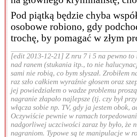
Pod piątką będzie chyba wspó
osobowe robiono, gdy podchod
trochę, by pomagać w złym pro
[edit 2013-12-21] Z nru 7 i 5 na pewno to
nad ranem (stukania itp., to nie halucynac
sami nie robią, co bym słyszał. Zrobiłem n
raz szło całkiem wyraźnie głosem oraz sze
jej powiedziałem o wadze problemu prosząc
nagranie złapało najlepsze (tj. czy był prz
włącza sobie np. TV, gdy ja jestem obok, 
Oczywiście pewnie w ramach torpedowania
nadgorliwej uczciwości zaraz by było, że 
nagraniom. Typowe są te manipulacje w rod