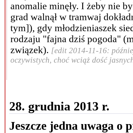
anomalie minęły. I żeby nie b
grad walnął w tramwaj dokładn
tym]), gdy młodzieniaszek sie
rodzaju "fajna dziś pogoda" (m
związek).
[edit 2014-11-16: późni
oczywistych, choć wciąż dość jasnyc
28. grudnia 2013 r.
Jeszcze jedna uwaga o 