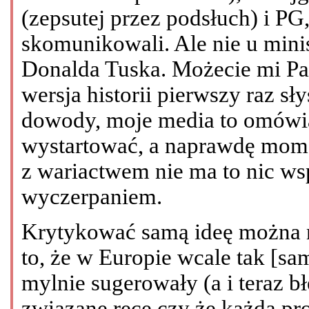
(zepsutej przez podsłuch) i PG, 
skomunikowali. Ale nie u minis
Donalda Tuska. Możecie mi Pańs
wersja historii pierwszy raz sł
dowody, moje media to omówią,
wystartować, a naprawdę mom
z wariactwem nie ma to nic ws
wyczerpaniem.
Krytykować samą ideę można n
to, że w Europie wcale tak [samo
mylnie sugerowały (a i teraz 
związane ręce czy że każda prok