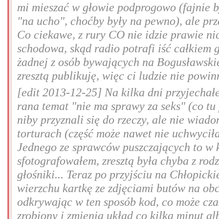
mi mieszać w głowie podprogowo (fajnie b
"na ucho", choćby były na pewno), ale prz
Co ciekawe, z rury CO nie idzie prawie ni
schodowa, skąd radio potrafi iść całkiem g
żadnej z osób bywających na Bogusławskie
zresztą publikuję, więc ci ludzie nie powi
[edit 2013-12-25] Na kilka dni przyjecha
rana temat "nie ma sprawy za seks" (co tu 
niby przyznali się do rzeczy, ale nie wiad
torturach (część może nawet nie uchwyciła
Jednego ze sprawców puszczających to w k
sfotografowałem, zresztą była chyba z rod
głośniki... Teraz po przyjściu na Chłopi
wierzchu kartkę ze zdjęciami butów na obc
odkrywając w ten sposób kod, co może cza
zrobiony i zmienia układ co kilka minut al