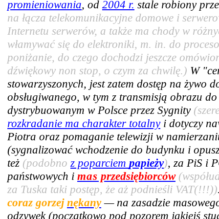
promieniowania
, od
2004 r.
stale robiony prze
na łącza telekomunikacyjne domowe i serwer
Internetu serwerów, a także ma chody w różny
włamywać się do elektroniki, m. in. do proce
poniżanie, do czego dochodzi jeszcze omówiony
dźwiękowy non stop, o czym za chwilę.)
W "cen
stowarzyszonych, jest zatem dostęp na żywo 
obsługiwanego, w tym z transmisją obrazu do 
dystrybuowanym w Polsce przez Sygnity
(szer
rozkradanie ma charakter totalny
i dotyczy n
Piotra oraz pomaganie telewizji w namierzan
(sygnalizować wchodzenie do budynku i opus
też
(podobno
z poparciem
papieży
)
, za PiS i 
państwowych i
mas
przedsiębiorców
(współud
za Tuska taki postęp, że aż podnieśli VAT(!!!))
coraz gorzej
nękany
— na zasadzie masowego 
odzywek (początkowo pod pozorem jakiejś stud