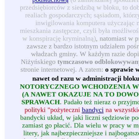
przedsiębiorców z siedzibą w bloku, to d
realiach gospodarczych; sąsiadom, którz
inwigilowania komputera użyczając 
mieszkania zastępcze, czyli była możliwoś
w konspirację kryminalną)
, natomiast w 
zawsze z bardzo istotnym udziałem pośr
władzach gminy. W każdym razie dopie
Niżyńskiego
tymczasowo odblokowywan
stronie internetowej. A zatem:
o sprawie w
nawet od razu w administracji blok
NOTORYCZNEGO WCHODZENIA W 
(A NAWET OKAZUJE NA TO DOW
SPRAWACH
. Padało też nieraz o przy
polityki "pożyteczni
bandyci
na wszystkic
bandycki układ, w jaki liczni sędziowie p
zamiast go płacić. Dla wielu w pracy w my
litery, jak najbezpieczniejsze i najbogatsz