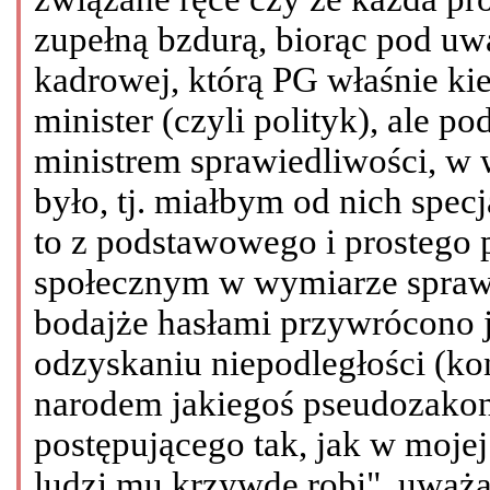
zupełną bzdurą, biorąc pod uw
kadrowej, którą PG właśnie ki
minister (czyli polityk), ale 
ministrem sprawiedliwości, w 
było, tj. miałbym od nich specja
to z podstawowego i prostego
społecznym w wymiarze sprawi
bodajże hasłami przywrócono j
odzyskaniu niepodległości (ko
narodem jakiegoś pseudozako
postępującego tak, jak w mojej
ludzi mu krzywdę robi", uważa