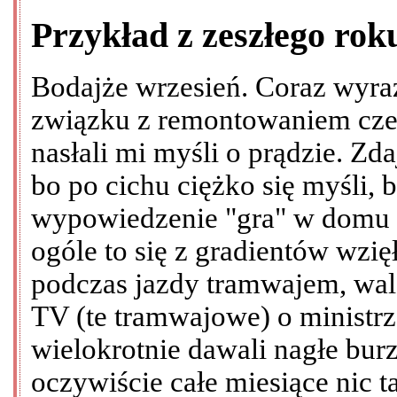
Przykład z zeszłego rok
Bodajże wrzesień. Coraz wyraź
związku z remontowaniem cze
nasłali mi myśli o prądzie. Zda
bo po cichu ciężko się myśli,
wypowiedzenie "gra" w domu 
ogóle to się z gradientów wzi
podczas jazdy tramwajem, wal
TV (te tramwajowe) o ministrze
wielokrotnie dawali nagłe burz
oczywiście całe miesiące nic t