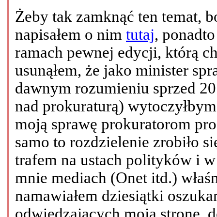
Żeby tak zamknąć ten temat, bo
napisałem o nim
tutaj
, ponadt
ramach pewnej edycji, którą c
usunąłem, że jako minister sp
dawnym rozumieniu sprzed 2010
nad prokuraturą) wytoczyłby
moją sprawę prokuratorom proc
samo to rozdzielenie zrobiło 
trafem na ustach polityków i 
mnie mediach (Onet itd.) właśn
namawiałem dziesiątki oszuka
odwiedzających moją stronę, 