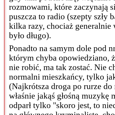
rozmowami, które zaczynają si
puszcza to radio (szepty szły 
kilka razy, chociaż generalnie
było długo).
Ponadto na samym dole pod nre
którym chyba opowiedziano, że
nie robić, ma tak zostać. Nie
normalni mieszkańcy, tylko jaka
(Najkrótsza droga po rurze do
właśnie jakąś głośną muzykę 
odparł tylko "skoro jest, to nie
na głównego kryminalistę, ch