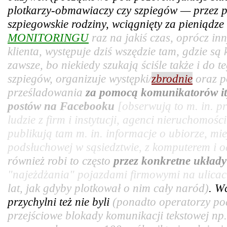
plotkarzy-obmawiaczy czy szpiegów — przez pr
szpiegowskie rodziny, wciągnięty za pieniądz
MONITORINGU
raz na jakiś czas, oprócz in
klienta, występuje dziś wszędzie tam, gdzie są
zawsze, bo niekiedy szukają ściśle także i do t
szpiegów, organizuje występki/
zbrodnie
oraz p
prześladowania
za pomocą komunikatorów it
postów na Facebooku
[obserwują to m. in. 
ludzie z firm i instytucji, agenci nieruchomośc
publikują tam m. in. informacje o ubiorze, mie
podsłuchowej w sąsiedztwie, z komputerem i od
również robi to często
przez konkretne układ
"najeżdżania" pojazdami firmowymi na ulicac
lat, jak gdyby plotkował o nim cały naród)
. W
przychylni też nie byli
(ponadto operatorzy po
przejściowe blokady komunikacji tekstowej np