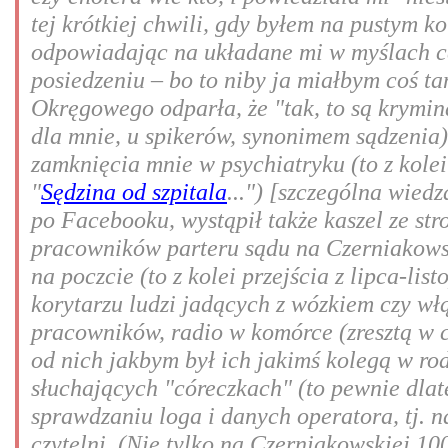
tej krótkiej chwili, gdy byłem na pustym ko
odpowiadając na układane mi w myślach c
posiedzeniu – bo to niby ja miałbym coś ta
Okręgowego odparła, że "tak, to są kryminał
dla mnie, u spikerów, synonimem sądzenia
zamknięcia mnie w psychiatryku (to z kolei
"
Sędzina od szpitala
...") [szczególna wied
po Facebooku, wystąpił także kaszel ze str
pracowników parteru sądu na Czerniakowsk
na poczcie (to z kolei przejścia z lipca-li
korytarzu ludzi jadących z wózkiem czy włą
pracowników, radio w komórce (zresztą w c
od nich jakbym był ich jakimś kolegą w rodz
słuchających "córeczkach" (to pewnie dlat
sprawdzaniu loga i danych operatora, tj. n
czytelni. (Nie tylko na Czerniakowskiej 10