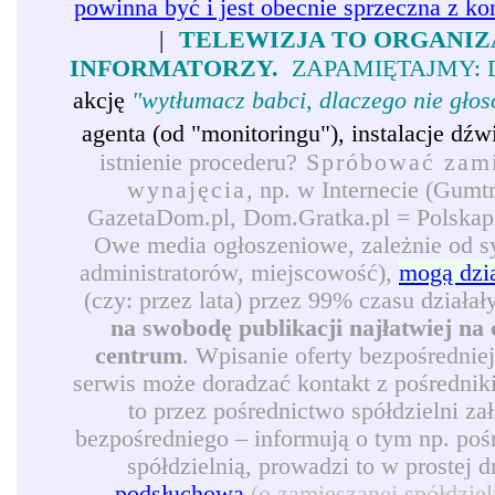
powinna być i jest obecnie sprzeczna z ko
|
TELEWIZJA TO ORGANIZ
INFORMATORZY.
ZAPAMIĘTAJMY: 
akcję
"wytłumacz babci, dlaczego nie gło
agenta (od "monitoringu"), instalacje d
istnienie procederu?
Spróbować zamie
wynajęcia
, np. w Internecie (Gumt
GazetaDom.pl, Dom.Gratka.pl = Polskapre
Owe media ogłoszeniowe, zależnie od syt
administratorów, miejscowość),
mogą dzi
(czy: przez lata) przez 99% czasu działał
na swobodę publikacji najłatwiej na 
centrum
. Wpisanie oferty bezpośrednie
serwis może doradzać kontakt z pośredni
to przez pośrednictwo spółdzielni z
bezpośredniego – informują o tym np. pośr
spółdzielnią, prowadzi to w prostej 
podsłuchową
(o zamieszanej spółdzie