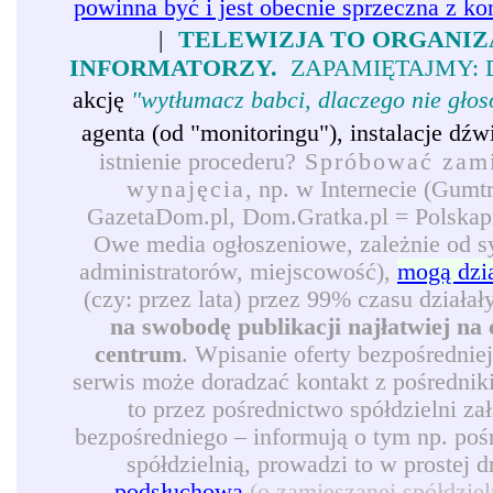
powinna być i jest obecnie sprzeczna z ko
|
TELEWIZJA TO ORGANIZ
INFORMATORZY.
ZAPAMIĘTAJMY: 
akcję
"wytłumacz babci, dlaczego nie gło
agenta (od "monitoringu"), instalacje d
istnienie procederu?
Spróbować zamie
wynajęcia
, np. w Internecie (Gumt
GazetaDom.pl, Dom.Gratka.pl = Polskapre
Owe media ogłoszeniowe, zależnie od syt
administratorów, miejscowość),
mogą dzi
(czy: przez lata) przez 99% czasu działał
na swobodę publikacji najłatwiej na 
centrum
. Wpisanie oferty bezpośrednie
serwis może doradzać kontakt z pośredni
to przez pośrednictwo spółdzielni z
bezpośredniego – informują o tym np. pośr
spółdzielnią, prowadzi to w prostej 
podsłuchową
(o zamieszanej spółdzie