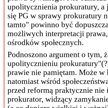
upolitycznienia prokuratury, a 
się PG w sprawy prokuratury n
tamto" powinno być dopuszcza
możliwych interpretacji prawa
ośrodków społecznych.
Podnoszono argument o tym, że
upolitycznieniu prokuratury"(?
prawie nie pamiętam. Może w 
natomiast wśród społeczeństwa 
przed reformą praktycznie nie 
prokurator, widzący zamykanie
(a co dopiero wielkiej i ważnej