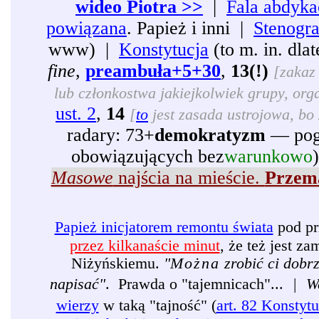
wideo Piotra >>
|
Fala abdyka
powiązana
. Papież i inni |
Stenogr
www) |
Konstytucja
(to m. in. dl
fine
,
preambuła+5+30
,
13(!)
[zakaz 
lub członkostwa jakiejkolwiek grupy, organ
ust. 2
,
14
[
to
jest zasada ustrojowa, bo 
radary: 73+
demokratyzm
— pogr
obowiązujących bez
warunkowo
Masowe
najścia na mieście.
Przema
Papież inicjatorem remontu świata
pod pr
przez kilkanaście minut
, że też jest 
Niżyńskiemu.
"
Można
zrobić ci dobr
napisać"
. Prawda o "tajemnicach"...
|
W
wierzy
w taką "tajność" (
art. 82 Konstytu