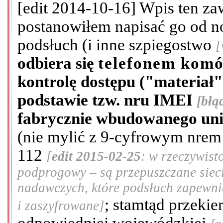
[edit 2014-10-16] Wpis ten zawi
postanowiłem napisać go od 
podsłuch (i inne szpiegostwo
[
odbiera się
telefonem kom
kontrolę dostępu ("materiał"
podstawie tzw. nru IMEI
[błą
fabrycznie wbudowanego unik
(nie mylić z 9-cyfrowym nrem
112
[
edit 2015-02-25
: w rzeczywist
podprogowy – są przepuszczane siec
nadawczych, które podsłuch zapewnia
; stamtąd przeki
i zaszyfrowane]
odpowiedniej wojewódzkiej