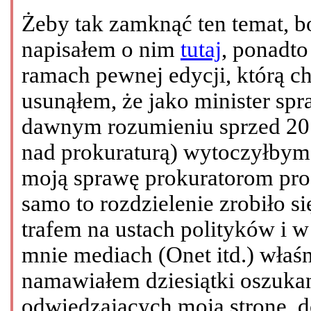
Żeby tak zamknąć ten temat, bo
napisałem o nim
tutaj
, ponadt
ramach pewnej edycji, którą c
usunąłem, że jako minister sp
dawnym rozumieniu sprzed 2010
nad prokuraturą) wytoczyłby
moją sprawę prokuratorom proc
samo to rozdzielenie zrobiło 
trafem na ustach polityków i 
mnie mediach (Onet itd.) właśn
namawiałem dziesiątki oszuka
odwiedzających moją stronę, 