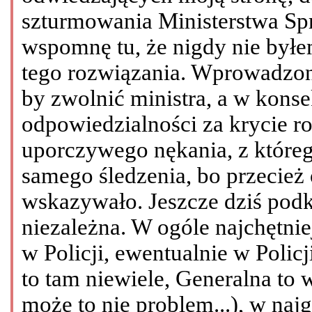
szturmowania Ministerstwa Sp
wspomnę tu, że nigdy nie był
tego rozwiązania. Wprowadzono
by zwolnić ministra, a w kons
odpowiedzialności za krycie r
uporczywego nękania, z któreg
samego śledzenia, bo przecież
wskazywało. Jeszcze dziś podkr
niezależna. W ogóle najchętnie
w Policji, ewentualnie w Polic
to tam niewiele, Generalna to 
może to nie problem...), w naj