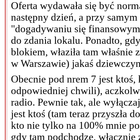
Oferta wydawała się być nor
następny dzień, a przy samym
"dogadywaniu się finansowym"
do zdania lokalu. Ponadto, gd
blokiem, właziła tam właśnie 
w Warszawie) jakaś dziewczyna
Obecnie pod nrem 7 jest ktoś,
odpowiedniej chwili), aczkolw
radio. Pewnie tak, ale wyłącz
jest ktoś (tam teraz przyszła 
kto nie tylko na 100% mnie pod
gdy tam podchodzę, włącznie 