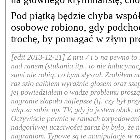
Pod piątką będzie chyba wspó
osobowe robiono, gdy podchod
trochę, by pomagać w złym pro
[edit 2013-12-21] Z nru 7 i 5 na pewno to
nad ranem (stukania itp., to nie halucynac
sami nie robią, co bym słyszał. Zrobiłem n
raz szło całkiem wyraźnie głosem oraz sze
jej powiedziałem o wadze problemu prosząc
nagranie złapało najlepsze (tj. czy był prz
włącza sobie np. TV, gdy ja jestem obok, 
Oczywiście pewnie w ramach torpedowania
nadgorliwej uczciwości zaraz by było, że 
nagraniom. Typowe są te manipulacje w rod