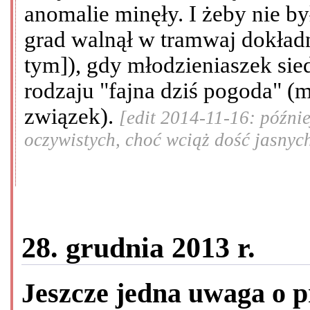
anomalie minęły. I żeby nie b
grad walnął w tramwaj dokładn
tym]), gdy młodzieniaszek sie
rodzaju "fajna dziś pogoda" (m
związek).
[edit 2014-11-16: późni
oczywistych, choć wciąż dość jasnyc
28. grudnia 2013 r.
Jeszcze jedna uwaga o 