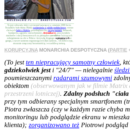
NIELEGALNIE.PL
albo
BANDYCITUSKA.COM
To jest człowiek, który wycierpiał najwięcej w ostatnim 1000-leciu.
Świadków były tłumy. Polska
zamieniona w piekło podsłuchowe
; rzesze
chciwych
ludzi z bloków
, przedsiębiorców,
recepcjonistek
, kelnerek,
bankierów, agentów nieruchomości,
dziennikarzy
, pracowników
marketów i stacji benzynowych za pieniądze
zawodowo
ćwiczących
zobojętnienie na zło w Polsce i krzywdę drugiego:
szpiegujących
w
gangu, a nawet samemu organizujących dlań sadyzm... On ledwo żyje,
strasznie zmęczony bezsennością i wrzaskliwą torturą.
KORUPCYJNA
MONARCHIA DESPOTYCZNA (
PARTIE
+
(To jest
ten niepracujący samotny człowiek
, k
gdziekolwiek jest
i "24/7" — nielegalnie
śledz
poumieszczanymi
radarami szumowymi
zdoln
obiektom
(obserwowanym jak w filmie Matrix 
przestrzeni lotniczej)
.
Zdalny podsłuch "ciała
przy tym odbierany specjalnym smartfonem (tra
Piotra zwłaszcza (czy w każdym razie chyba m
monitoringu lub podglądzie ekranu w mieszkan
klienta);
zorganizowano też
Piotrowi podgląd 