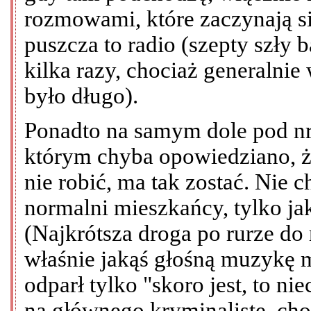
rozmowami, które zaczynają si
puszcza to radio (szepty szły 
kilka razy, chociaż generalnie
było długo).
Ponadto na samym dole pod nre
którym chyba opowiedziano, że
nie robić, ma tak zostać. Nie
normalni mieszkańcy, tylko jaka
(Najkrótsza droga po rurze do
właśnie jakąś głośną muzykę 
odparł tylko "skoro jest, to nie
na głównego kryminalistę, ch