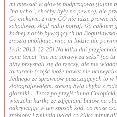
mi mieszać w głowie podprogowo (fajnie b
"na ucho", choćby były na pewno), ale prz
Co ciekawe, z rury CO nie idzie prawie ni
schodowa, skąd radio potrafi iść całkiem g
żadnej z osób bywających na Bogusławskie
zresztą publikuję, więc ci ludzie nie powi
[edit 2013-12-25] Na kilka dni przyjecha
rana temat "nie ma sprawy za seks" (co tu 
niby przyznali się do rzeczy, ale nie wiad
torturach (część może nawet nie uchwyciła
Jednego ze sprawców puszczających to w k
sfotografowałem, zresztą była chyba z rod
głośniki... Teraz po przyjściu na Chłopi
wierzchu kartkę ze zdjęciami butów na obc
odkrywając w ten sposób kod, co może cza
zrobiony i zmienia układ co kilka minut al