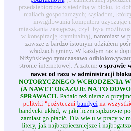
przedsiębiorców z siedzibą w bloku, to d
realiach gospodarczych; sąsiadom, którz
inwigilowania komputera użyczając 
mieszkania zastępcze, czyli była możliwoś
w konspirację kryminalną)
, natomiast w 
zawsze z bardzo istotnym udziałem pośr
władzach gminy. W każdym razie dopie
Niżyńskiego
tymczasowo odblokowywan
stronie internetowej. A zatem:
o sprawie w
nawet od razu w administracji blok
NOTORYCZNEGO WCHODZENIA W 
(A NAWET OKAZUJE NA TO DOW
SPRAWACH
. Padało też nieraz o przy
polityki "pożyteczni
bandyci
na wszystkic
bandycki układ, w jaki liczni sędziowie p
zamiast go płacić. Dla wielu w pracy w my
litery, jak najbezpieczniejsze i najbogatsz