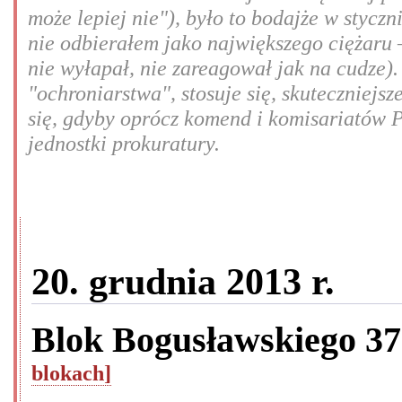
może lepiej nie"), było to bodajże w styczn
nie odbierałem jako największego ciężaru –
nie wyłapał, nie zareagował jak na cudze).
"ochroniarstwa", stosuje się, skuteczniej
się, gdyby oprócz komend i komisariatów P
jednostki prokuratury.
20. grudnia 2013 r.
Blok Bogusławskiego 3
blokach]