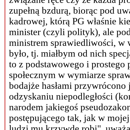
zupełną bzdurą, biorąc pod uw
kadrowej, którą PG właśnie ki
minister (czyli polityk), ale 
ministrem sprawiedliwości, w 
było, tj. miałbym od nich specja
to z podstawowego i prostego
społecznym w wymiarze sprawi
bodajże hasłami przywrócono j
odzyskaniu niepodległości (ko
narodem jakiegoś pseudozako
postępującego tak, jak w mojej
ludzi mu krzywdę robi", uważa