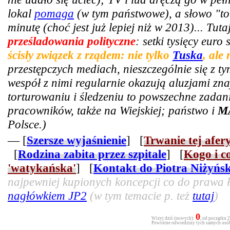
lokal
pomaga
(w tym państwowe), a słowo "tor
minutę (choć jest już lepiej niż w 2013)... Tut
prześladowania polityczne
: setki tysięcy euro
ścisły związek z rządem: nie tylko
Tuska
, ale
przestępczych mediach, nieszczególnie się z t
wespół z nimi regularnie okazują aluzjami zn
torturowaniu i śledzeniu to powszechne zadani
pracowników, także na Wiejskiej; państwo i
M
Polsce.)
— [
Szersze wyjaśnienie
] [
Trwanie tej afer
[
Rodzina zabita przez szpitale
] [
Kogo i c
'watykańska'
] [
Kontakt do Piotra Niżyńs
najpewniej kupionych koncepcji co do prawa ła
nagłówkiem JP2
(w tym temacie p. też
tutaj
)
0
Wizyt dziś (nowych):
, od początku 
Powtórne odwiedziny tych samych osób 