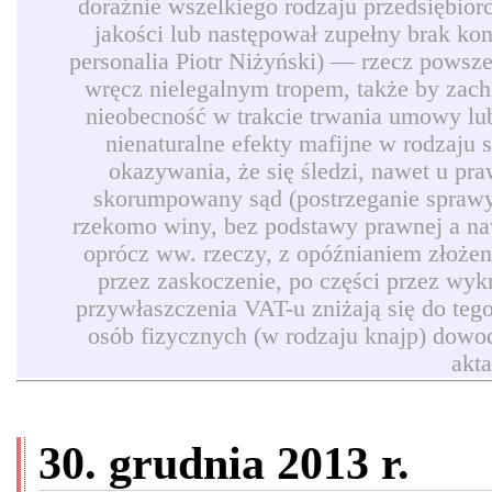
doraźnie wszelkiego rodzaju przedsiębio
jakości lub następował zupełny brak ko
personalia Piotr Niżyński) — rzecz powszec
wręcz nielegalnym tropem, także by zach
nieobecność w trakcie trwania umowy lub
nienaturalne efekty mafijne w rodzaju
okazywania, że się śledzi, nawet u pr
skorumpowany sąd (postrzeganie sprawy 
rzekomo winy, bez podstawy prawnej a naw
oprócz ww. rzeczy, z opóźnianiem złożen
przez zaskoczenie, po części przez wyk
przywłaszczenia VAT-u zniżają się do teg
osób fizycznych (w rodzaju knajp) dowod
akt
30. grudnia 2013 r.