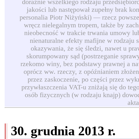
doraźnie wszelkiego rodzaju przedsiębio
jakości lub następował zupełny brak ko
personalia Piotr Niżyński) — rzecz powszec
wręcz nielegalnym tropem, także by zach
nieobecność w trakcie trwania umowy lub
nienaturalne efekty mafijne w rodzaju
okazywania, że się śledzi, nawet u pr
skorumpowany sąd (postrzeganie sprawy 
rzekomo winy, bez podstawy prawnej a naw
oprócz ww. rzeczy, z opóźnianiem złożen
przez zaskoczenie, po części przez wyk
przywłaszczenia VAT-u zniżają się do teg
osób fizycznych (w rodzaju knajp) dowod
akt
30. grudnia 2013 r.