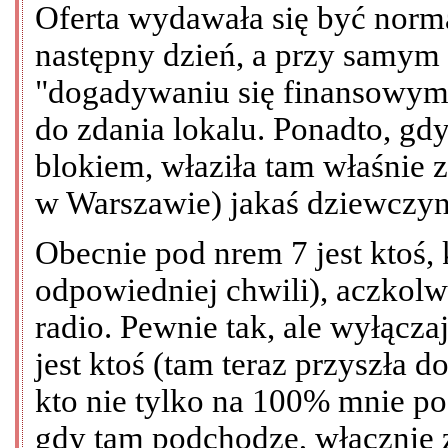
Oferta wydawała się być nor
następny dzień, a przy samym
"dogadywaniu się finansowym"
do zdania lokalu. Ponadto, gd
blokiem, właziła tam właśnie 
w Warszawie) jakaś dziewczyna
Obecnie pod nrem 7 jest ktoś,
odpowiedniej chwili), aczkolw
radio. Pewnie tak, ale wyłącz
jest ktoś (tam teraz przyszła 
kto nie tylko na 100% mnie pod
gdy tam podchodzę, włącznie 