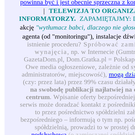
powinna być i jest obecnie sprzeczna z ko
|
TELEWIZJA TO ORGANIZ
INFORMATORZY.
ZAPAMIĘTAJMY: 
akcję
"wytłumacz babci, dlaczego nie gło
agenta (od "monitoringu"), instalacje d
istnienie procederu?
Spróbować zamie
wynajęcia
, np. w Internecie (Gumt
GazetaDom.pl, Dom.Gratka.pl = Polskapre
Owe media ogłoszeniowe, zależnie od syt
administratorów, miejscowość),
mogą dzi
(czy: przez lata) przez 99% czasu działał
na swobodę publikacji najłatwiej na 
centrum
. Wpisanie oferty bezpośrednie
serwis może doradzać kontakt z pośredni
to przez pośrednictwo spółdzielni z
bezpośredniego – informują o tym np. pośr
spółdzielnią, prowadzi to w prostej 
podsłuchową
(o zamieszanej spółdzie