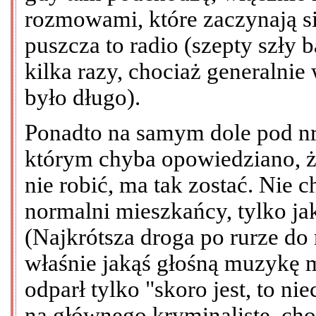
rozmowami, które zaczynają si
puszcza to radio (szepty szły 
kilka razy, chociaż generalnie
było długo).
Ponadto na samym dole pod nre
którym chyba opowiedziano, że
nie robić, ma tak zostać. Nie
normalni mieszkańcy, tylko jaka
(Najkrótsza droga po rurze do
właśnie jakąś głośną muzykę 
odparł tylko "skoro jest, to nie
na głównego kryminalistę, ch