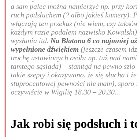
a sam palec można namierzyć np. przy kor
ruch podsłuchem (? albo jakieś kamery). 
włączają ten przekaz (nie wiem, czy taksów
każdym razie podałem nazwisko Kowalski),
wysłania itd.
Na Blatona 6 co najmniej aż
wypełnione dźwiękiem
(jeszcze czasem idz
trochę ustawionych osób: np. tuż nad nami
tamtego sąsiada) – stamtąd na pewno szło
takie szepty i okazywano, że się słucha i 
stuprocentowej pewności nie mam), sporo 
oczywiście w Wigilię 18.30 – 20.30...
Jak robi się podsłuch i 