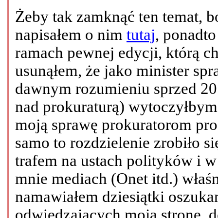
Żeby tak zamknąć ten temat, bo
napisałem o nim
tutaj
, ponadt
ramach pewnej edycji, którą c
usunąłem, że jako minister sp
dawnym rozumieniu sprzed 2010
nad prokuraturą) wytoczyłby
moją sprawę prokuratorom proc
samo to rozdzielenie zrobiło 
trafem na ustach polityków i 
mnie mediach (Onet itd.) właśn
namawiałem dziesiątki oszuka
odwiedzających moją stronę, 