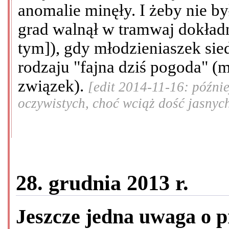
anomalie minęły. I żeby nie b
grad walnął w tramwaj dokładn
tym]), gdy młodzieniaszek sie
rodzaju "fajna dziś pogoda" (m
związek).
[edit 2014-11-16: późni
oczywistych, choć wciąż dość jasnyc
28. grudnia 2013 r.
Jeszcze jedna uwaga o 