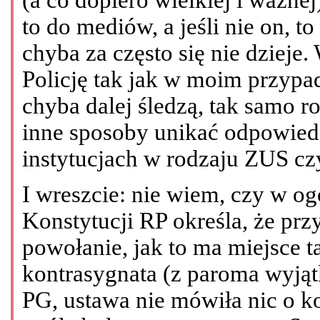
to do mediów, a jeśli nie on, to
chyba za często się nie dziej
Policję tak jak w moim przypa
chyba dalej śledzą, tak samo r
inne sposoby unikać odpowied
instytucjach w rodzaju ZUS cz
I wreszcie: nie wiem, czy w ogól
Konstytucji RP określa, że pr
powołanie, jak to ma miejsce 
kontrasygnata (z paroma wyją
PG, ustawa nie mówiła nic o k