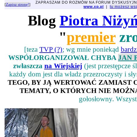
ZAPRASZAM DO ROZMÓW NA FORUM DYSKUSYJ
[
Zapisz stronę!
]
www.xp.pl
|
tu możesz w
Blog
Piotra Niży
"
premier
zro
[teza
TVP (?)
; wg mnie poniekąd
bard
WSPÓŁORGANIZOWAŁ CHYBA
JAN 
zwłaszcza
na Wiejskiej
(jest przestępcze 
każdy dom jest dla władz przezroczysty i sł
TEGO, BY JĄ WERTOWAĆ ZAMIAST
TEMATY, O KTÓRYCH NIE MOŻNA
gołosłowny. Wszystk