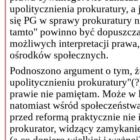
upolitycznienia prokuratury, a 
się PG w sprawy prokuratury n
tamto" powinno być dopuszcza
możliwych interpretacji prawa
ośrodków społecznych.
Podnoszono argument o tym, że
upolitycznieniu prokuratury"(?
prawie nie pamiętam. Może w 
natomiast wśród społeczeństwa 
przed reformą praktycznie nie 
prokurator, widzący zamykanie
(a co dopiero wielkiej i ważnej