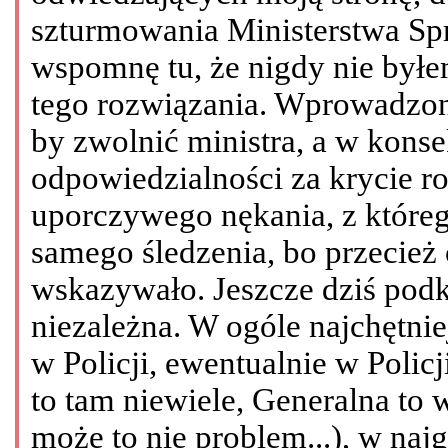
szturmowania Ministerstwa Sp
wspomnę tu, że nigdy nie był
tego rozwiązania. Wprowadzono
by zwolnić ministra, a w kons
odpowiedzialności za krycie r
uporczywego nękania, z któreg
samego śledzenia, bo przecież
wskazywało. Jeszcze dziś podkr
niezależna. W ogóle najchętnie
w Policji, ewentualnie w Polic
to tam niewiele, Generalna to 
może to nie problem...), w naj