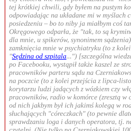
tej krótkiej chwili, gdy byłem na pustym ko
odpowiadając na układane mi w myślach c
posiedzeniu – bo to niby ja miałbym coś ta
Okręgowego odparła, że "tak, to są kryminał
dla mnie, u spikerów, synonimem sądzenia
zamknięcia mnie w psychiatryku (to z kolei
"
Sędzina od szpitala
...") [szczególna wied
po Facebooku, wystąpił także kaszel ze str
pracowników parteru sądu na Czerniakowsk
na poczcie (to z kolei przejścia z lipca-li
korytarzu ludzi jadących z wózkiem czy włą
pracowników, radio w komórce (zresztą w c
od nich jakbym był ich jakimś kolegą w rodz
słuchających "córeczkach" (to pewnie dlat
sprawdzaniu loga i danych operatora, tj. n
czytelni. (Nie tylko na Czerniakowskiej 10