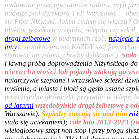
nadawane przez operatorów radaru, czyli pr
bodajże pod dyrektora TVP Warszawa — obecn
się Piotr Niżyński. Jakim cudem się włącza? 
bloków, wszelkich urzędów, sklepów czy szkó
drągi żelbetowe
w budynkach (zob.
napięcie
,
inny
); zrobił to prawie KAŻDY szef firmy (lub
sterować umysłami, choćby delikatnie.)
Stało
i jawną próbą doprowadzenia Niżyńskiego do
nieruchomości
lub pojazdy atakują go wsz
natarczywie szeptane i wrzaskliwe ścieżki dźw
myślenie, a miasta i bloki są gęsto usiane sz
poszczególne głośniczki, przywalić w sklepy, bl
od latarni
wszędobylskie drągi żelbetowe z o
Warszawie).
Szpiedzy znęcają się nad nim
róż
stało się uciekaniem);
całe lata 2013-2023 (z
wielogłosowy szept non stop i przy progu słys
nie udało się uciec); TV i lud dręczą go w pe