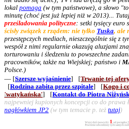
lokal
pomaga
(w tym państwowe), a słowo "tor
minutę (choć jest już lepiej niż w 2013)... Tut
prześladowania polityczne
: setki tysięcy euro
ścisły związek z rządem: nie tylko
Tuska
, ale
przestępczych mediach, nieszczególnie się z t
wespół z nimi regularnie okazują aluzjami zn
torturowaniu i śledzeniu to powszechne zadani
pracowników, także na Wiejskiej; państwo i
M
Polsce.)
— [
Szersze wyjaśnienie
] [
Trwanie tej afer
[
Rodzina zabita przez szpitale
] [
Kogo i c
'watykańska'
] [
Kontakt do Piotra Niżyńs
najpewniej kupionych koncepcji co do prawa ła
nagłówkiem JP2
(w tym temacie p. też
tutaj
)
1
Wizyt dziś (nowych):
, od początku 
Powtórne odwiedziny tych samych osób 