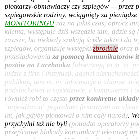
plotkarzy-obmawiaczy czy szpiegów — przez pr
szpiegowskie rodziny, wciągnięty za pieniądz
MONITORINGU
raz na jakiś czas, oprócz in
klienta, występuje dziś wszędzie tam, gdzie są
zawsze, bo niekiedy szukają ściśle także i do t
szpiegów, organizuje występki/
zbrodnie
oraz p
prześladowania
za pomocą komunikatorów it
postów na Facebooku
[obserwują to m. in. 
ludzie z firm i instytucji, agenci nieruchomośc
publikują tam m. in. informacje o ubiorze, mie
podsłuchowej w sąsiedztwie, z komputerem i od
również robi to często
przez konkretne układ
"najeżdżania" pojazdami firmowymi na ulicac
lat, jak gdyby plotkował o nim cały naród)
. W
przychylni też nie byli
(ponadto operatorzy po
przejściowe blokady komunikacji tekstowej np