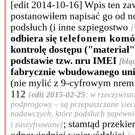
[edit 2014-10-16] Wpis ten zawi
postanowiłem napisać go od 
podsłuch (i inne szpiegostwo
[
odbiera się
telefonem kom
kontrolę dostępu ("materiał"
podstawie tzw. nru IMEI
[błą
fabrycznie wbudowanego unik
(nie mylić z 9-cyfrowym nrem
112
[
edit 2015-02-25
: w rzeczywist
podprogowy – są przepuszczane siec
nadawczych, które podsłuch zapewnia
; stamtąd przeki
i zaszyfrowane]
odpowiedniej wojewódzkiej