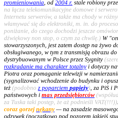
promieniowania
, od
2004 r.
stale robiony prze
na łącza telekomunikacyjne domowe i serwer
Internetu serwerów, a także ma chody w różny
włamywać się do elektroniki, m. in. do proce
poniżanie, do czego dochodzi jeszcze omówiony
dźwiękowy non stop, o czym za chwilę.)
W "cen
stowarzyszonych, jest zatem dostęp na żywo 
obsługiwanego, w tym z transmisją obrazu do 
dystrybuowanym w Polsce przez Sygnity
(szer
rozkradanie ma charakter totalny
i dotyczy n
Piotra oraz pomaganie telewizji w namierzan
(sygnalizować wchodzenie do budynku i opus
też
(podobno
z poparciem
papieży
)
, za PiS i 
państwowych i
mas
przedsiębiorców
(współud
za Tuska taki postęp, że aż podnieśli VAT(!!!))
coraz gorzej
nękany
— na zasadzie masowego 
odzywek (początkowo pod pozorem jakiejś stud