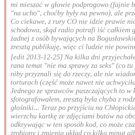
mi mieszać w głowie podprogowo (fajnie b
"na ucho", choćby były na pewno), ale prz
Co ciekawe, z rury CO nie idzie prawie ni
schodowa, skąd radio potrafi iść całkiem g
żadnej z osób bywających na Bogusławskie
zresztą publikuję, więc ci ludzie nie powi
[edit 2013-12-25] Na kilka dni przyjecha
rana temat "nie ma sprawy za seks" (co tu 
niby przyznali się do rzeczy, ale nie wiad
torturach (część może nawet nie uchwyciła
Jednego ze sprawców puszczających to w k
sfotografowałem, zresztą była chyba z rod
głośniki... Teraz po przyjściu na Chłopi
wierzchu kartkę ze zdjęciami butów na obc
odkrywając w ten sposób kod, co może cza
zrobiony i zmienia układ co kilka minut al