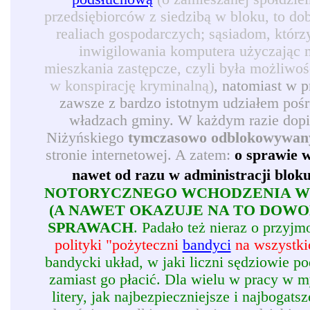
przedsiębiorców z siedzibą w bloku, to d
realiach gospodarczych; sąsiadom, którz
inwigilowania komputera użyczając 
mieszkania zastępcze, czyli była możliwoś
w konspirację kryminalną)
, natomiast w 
zawsze z bardzo istotnym udziałem pośr
władzach gminy. W każdym razie dopie
Niżyńskiego
tymczasowo odblokowywan
stronie internetowej. A zatem:
o sprawie w
nawet od razu w administracji blok
NOTORYCZNEGO WCHODZENIA W 
(A NAWET OKAZUJE NA TO DOW
SPRAWACH
. Padało też nieraz o przy
polityki "pożyteczni
bandyci
na wszystkic
bandycki układ, w jaki liczni sędziowie p
zamiast go płacić. Dla wielu w pracy w my
litery, jak najbezpieczniejsze i najbogatsz