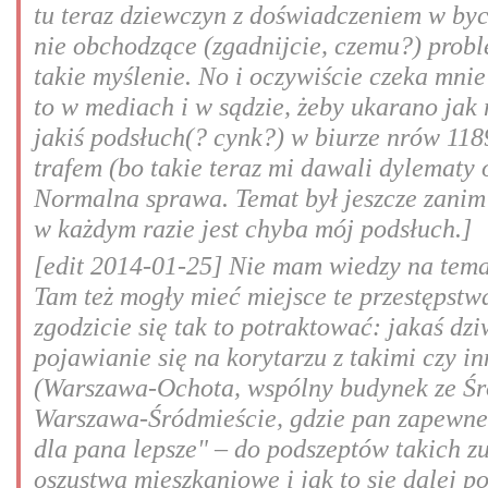
tu teraz dziewczyn z doświadczeniem w byci
nie obchodzące (zgadnijcie, czemu?) probl
takie myślenie. No i oczywiście czeka mnie
to w mediach i w sądzie, żeby ukarano jak 
jakiś podsłuch(? cynk?) w biurze nrów 11
trafem (bo takie teraz mi dawali dylematy 
Normalna sprawa. Temat był jeszcze zanim 
w każdym razie jest chyba mój podsłuch.]
[edit 2014-01-25] Nie mam wiedzy na temat
Tam też mogły mieć miejsce te przestępstw
zgodzicie się tak to potraktować: jakaś dz
pojawianie się na korytarzu z takimi czy 
(Warszawa-Ochota, wspólny budynek ze Śr
Warszawa-Śródmieście, gdzie pan zapewne 
dla pana lepsze" – do podszeptów takich z
oszustwa mieszkaniowe i jak to się dalej p