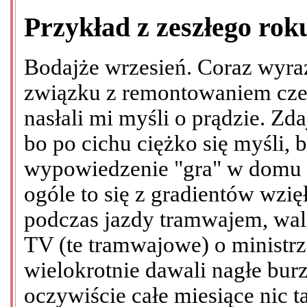
Przykład z zeszłego rok
Bodajże wrzesień. Coraz wyraź
związku z remontowaniem cze
nasłali mi myśli o prądzie. Zda
bo po cichu ciężko się myśli,
wypowiedzenie "gra" w domu 
ogóle to się z gradientów wzi
podczas jazdy tramwajem, wal
TV (te tramwajowe) o ministrze
wielokrotnie dawali nagłe burz
oczywiście całe miesiące nic t