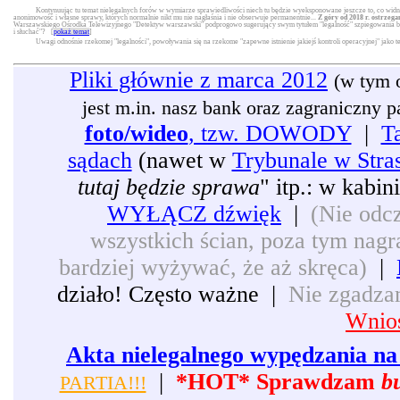
Kontynuując tu temat nielegalnych forów w wymiarze sprawiedliwości niech tu będzie wyeksponowane jeszcze to, co widni
anonimowość i własne sprawy, których normalnie nikt mu nie nagłaśnia i nie obserwuje permanentnie...
Z góry od 2018 r. ostrzega
Warszawskiego Ośrodka Telewizyjnego "Detektyw warszawski" podprogowo sugerujący swym tytułem "legalność" szpiegowania będą
i słuchać"? [
pokaż temat
]
Uwagi odnośnie rzekomej "legalności", powoływania się na rzekome "zapewne istnienie jakiejś kontroli operacyjnej" jako 
Pliki głównie z marca 2012
(w tym 
jest m.in. nasz bank oraz zagraniczny pat
foto/wideo
, tzw. DOWODY
|
T
sądach
(nawet w
Trybunale w Stra
tutaj będzie sprawa
" itp.: w kabi
WYŁĄCZ dźwięk
|
(Nie odcz
wszystkich ścian, poza tym nagra
bardziej wyżywać, że aż skręca)
|
działo! Często ważne |
Nie zgadzam
Wnios
Akta nielegalnego wypędzania na 
|
*HOT* Sprawdzam
b
PARTIA!!!