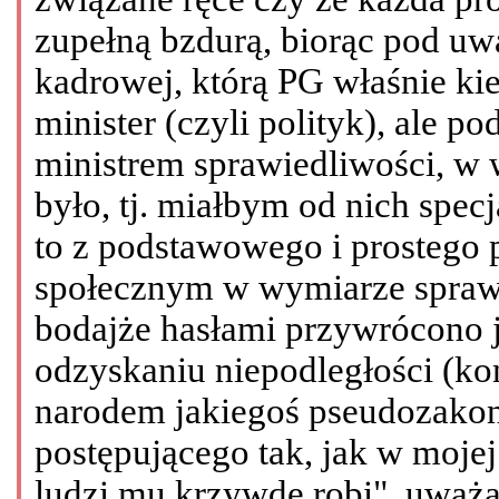
zupełną bzdurą, biorąc pod uw
kadrowej, którą PG właśnie ki
minister (czyli polityk), ale 
ministrem sprawiedliwości, w 
było, tj. miałbym od nich specja
to z podstawowego i prostego
społecznym w wymiarze sprawi
bodajże hasłami przywrócono j
odzyskaniu niepodległości (ko
narodem jakiegoś pseudozako
postępującego tak, jak w mojej
ludzi mu krzywdę robi", uważa