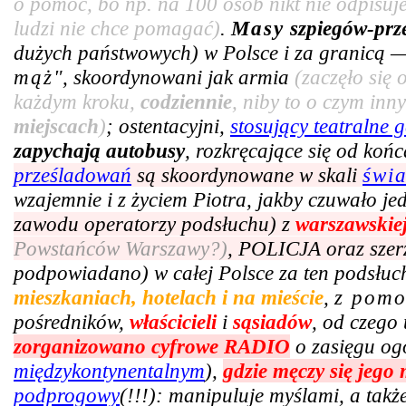
o pomoc, bo np. na 100 osób nikt nie odpisuje
ludzi nie chce pomagać)
.
Masy
szpiegów-prz
dużych państwowych) w Polsce i za granicą —
mąż
", skoordynowani jak armia
(zaczęło się
każdym kroku,
codziennie
, niby to o czym in
miejscach
)
; ostentacyjni,
stosujący teatralne g
zapychają autobusy
, rozkręcające się od ko
prześladowań
są skoordynowane w skali
świ
wzajemnie i z życiem Piotra, jakby czuwało j
zawodu operatorzy podsłuchu) z
warszawskie
Powstańców Warszawy?)
, POLICJA oraz szer
podpowiadano) w całej Polsce za ten podsłuc
mieszkaniach, hotelach i na mieście
,
z pom
pośredników,
właścicieli
i
sąsiadów
, od czego 
zorganizowano cyfrowe RADIO
o zasięgu og
międzykontynentalnym
),
gdzie męczy się jego
podprogowy
(!!!): manipuluje myślami, a tak