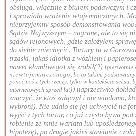
obsługa, włącznie z biurem podawczym i cz
i sprawiała wrażenie wtajemniczonych. Może
nieprzyjemny sposób demonstrowania wobec
Sądzie Najwyższym – nagrane, ale to się n
sądów rejonowych, gdzie założyłem sprawę 
do siebie zniechęcić. Tortury tu w Gorzowi
trzaski, jakaś idiotka z wózkiem i papiero
nawet kłamliwego] się zrobił(?)
[pierwotnie 
niewtajemniczonego
, bo to takimi podstawian
ponoć coś z tych rzeczy, tylko w kontekście seksu,
) naprzeciwko dokład
internetowych sprzed lat]
znaczyć, że ktoś załączył i nie wiadomo, kt
wybroni). Nie udało się jej uchwycić na fot
wyjść z tych tortur, co już często bywa po
robienie ze mnie wariata lub upośledzonego
hipotezę), po drugie jakieś stawianie czoł