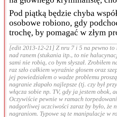
Pod piątką będzie chyba wspó
osobowe robiono, gdy podchod
trochę, by pomagać w złym pro
[edit 2013-12-21] Z nru 7 i 5 na pewno to
nad ranem (stukania itp., to nie halucynac
sami nie robią, co bym słyszał. Zrobiłem n
raz szło całkiem wyraźnie głosem oraz sze
jej powiedziałem o wadze problemu prosząc
nagranie złapało najlepsze (tj. czy był prz
włącza sobie np. TV, gdy ja jestem obok, 
Oczywiście pewnie w ramach torpedowania
nadgorliwej uczciwości zaraz by było, że 
nagraniom. Typowe są te manipulacje w rod