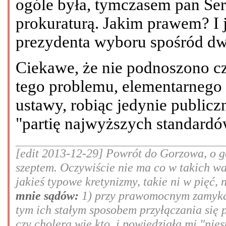
ogóle była, tymczasem pan Ser
prokuraturą. Jakim prawem? I 
prezydenta wyboru spośród d
Ciekawe, że nie podnoszono c
tego problemu, elementarnego 
ustawy, robiąc jedynie public
"partię najwyższych standardó
[edit 2013-12-29] Powrót do Gorzowa, o go
szeptem. Oczywiście nie ma co w takich w
jakieś typowe kretynizmy, takie ni w pięć, 
mnie sądów:
1) przy prawomocnym zamykan
tym ich stałym sposobem przyłączania się 
czy cholera wie kto, i powiedziała mi "nie