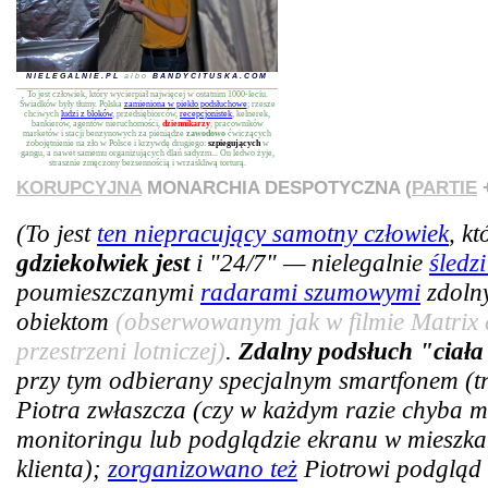
NIELEGALNIE.PL
albo
BANDYCITUSKA.COM
To jest człowiek, który wycierpiał najwięcej w ostatnim 1000-leciu.
Świadków były tłumy. Polska
zamieniona w piekło podsłuchowe
; rzesze
chciwych
ludzi z bloków
, przedsiębiorców,
recepcjonistek
, kelnerek,
bankierów, agentów nieruchomości,
dziennikarzy
, pracowników
marketów i stacji benzynowych za pieniądze
zawodowo
ćwiczących
zobojętnienie na zło w Polsce i krzywdę drugiego:
szpiegujących
w
gangu, a nawet samemu organizujących dlań sadyzm... On ledwo żyje,
strasznie zmęczony bezsennością i wrzaskliwą torturą.
KORUPCYJNA
MONARCHIA DESPOTYCZNA (
PARTIE
+
(To jest
ten niepracujący samotny człowiek
, k
gdziekolwiek jest
i "24/7" — nielegalnie
śledz
poumieszczanymi
radarami szumowymi
zdoln
obiektom
(obserwowanym jak w filmie Matrix 
przestrzeni lotniczej)
.
Zdalny podsłuch "ciała
przy tym odbierany specjalnym smartfonem (tra
Piotra zwłaszcza (czy w każdym razie chyba m
monitoringu lub podglądzie ekranu w mieszkan
klienta);
zorganizowano też
Piotrowi podgląd 