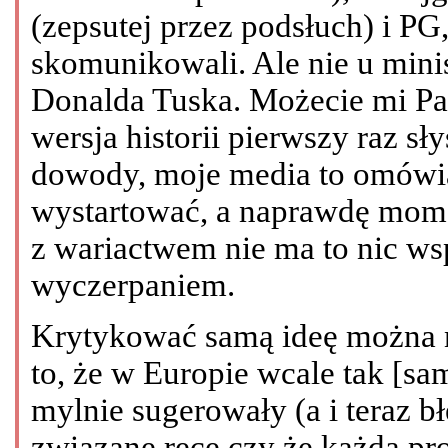
(zepsutej przez podsłuch) i PG, 
skomunikowali. Ale nie u minis
Donalda Tuska. Możecie mi Pańs
wersja historii pierwszy raz sł
dowody, moje media to omówią,
wystartować, a naprawdę mom
z wariactwem nie ma to nic ws
wyczerpaniem.
Krytykować samą ideę można n
to, że w Europie wcale tak [samo
mylnie sugerowały (a i teraz 
związane ręce czy że każda prok