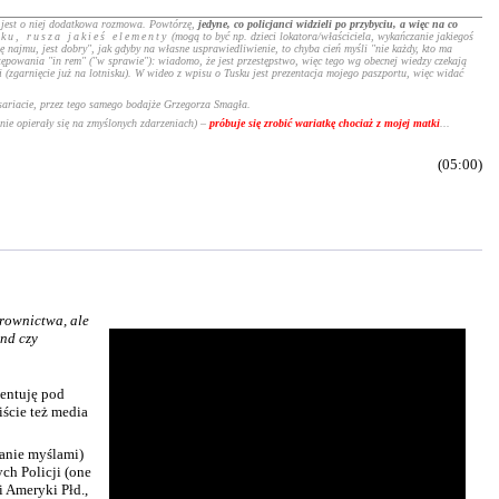
 2 jest o niej dodatkowa rozmowa. Powtórzę,
jedyne, co policjanci widzieli po przybyciu, a więc na co
ku, rusza jakieś elementy
(mogą to być np. dzieci lokatora/właściciela, wykańczanie jakiegoś
ę najmu, jest dobry", jak gdyby na własne usprawiedliwienie, to chyba cień myśli "nie każdy, kto ma
ostępowania "in rem" ("w sprawie"): wiadomo, że jest przestępstwo, więc tego wg obecnej wiedzy czekają
(zgarnięcie już na lotnisku). W wideo z wpisu o Tusku jest prezentacja mojego paszportu, więc widać
sariacie, przez tego samego bodajże Grzegorza Smagła.
nie opierały się na zmyślonych zdarzeniach) –
próbuje się zrobić wariatkę chociaż z mojej matki
...
(05:00)
rownictwa, ale
end czy
mentuję pod
iście też media
nie myślami)
ch Policji (one
i Ameryki Płd.,