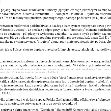
:
pojadę, chyba nawet z udziałem tłumaczy (spotykałem się z jeżdżącymi za mną wo
 nawet masowo "Guardia Presidential" i "Solo para uso oficial" – tylko do oficjaln
ch TV do radiodyfuzji przekazu podprogowego i samego podsłuchu (tak, jak w Pols
h rozwojem możliwości podsłuchiwania każdego (sam system międzynarodowo powi
docznie uwierzyli, że przekaz podprogowy to taki "normalny" element podsłuchu, 
no na zewnątrz – pół placyku wyłączone z użytku – w czasie mych podróży zagran
na tym blogu podane prawdopodobne przypadki, proszę poszukać, przez Ctrl-F, o 
rzynkę na swoim serwerze; "blogiem" akurat przy mnie podniecała się, podczas chw
k, jak w Polsce, choć to dopiero przyszłość. Innych rzeczy, takich jak np. możliw
ogram totalnego instalowania ukrytych (zabudowanych/schowanych w urządzeniach) 
y się ponownie, gdy trzeba, także zaraz po włączeniu. W każde z tych połączeń możn
tylko inny remont, zdawała się potwierdzać oprócz mojego niezbitego doświadczenia (i twierdzeń,
rat skarżyłem się tej kobiecie na hałas w hotelu).]
a nieruchomości, hotele, firmy małe i duże (sieci franczyzowe, markety), oczywiśc
], a także narzędzia do szpiegowania mnie (np. odpowiedni dopisany telefon): c
o jeszcze potrwa, każdy przedsiębiorca ma być w mafii rządowej. Jakieś podstawie
ja niekoniecznie jest zjawiskiem negatywnym [czasem ułatwia życie przedsiębior
m CBA?...)
 z Internetu i w dodatku spoza Polski. Zakładam spółkę offshore'ową. Wkrótce ok
zcie, ile miesięcznie poświęcacie na to ze swych wydatków!
 państwa z ekipy przeciwnej. "Gratulacje" dla rządu!!! Komorowski jak się cieszy, 