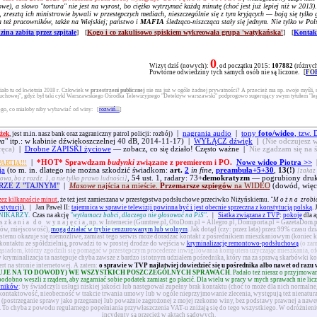
e), a słowo "tortura" nie jest na wyrost, bo ciężko wytrzymać każdą minutę (choć jest już lepiej niż w 2013).
, zresztą ich ministrowie bywali w przestępczych mediach, nieszczególnie się z tym kryjących — boją się tyl
a też pracowników, także na Wiejskiej; państwo i
MAFIA
śledząco-niszcząca stały się jednym. Nie tylko w Pols
zina zabita przez szpitale
] [
Kogo i co zakulisowo spiskiem wykreowała grupa 'watykańska'
] [
Kontakt
0
Wizyt dziś (nowych):
, od początku 2015:
107882
(różnych
Powtórne odwiedziny tych samych osób nie są liczone. [
FO
ało tu od kwietnia 2018 r. Człowiek
w przestrzeni publicznej
nie ma już w ogóle żadnej prywatności? A przecież ma np. swoje myśli, 
słuchowej", gdyż był taki cykl Warszawskiego Ośrodka Telewizyjnego "Detektyw warszawski" podprogowo sugerujący swym tytułem "leg
tego, co miałoby niby wybawiać od winy:
[
rozwiń...
]
|
nagrania audio
|
tony
foto/wideo
, tzw
żek
, jest m.in. nasz bank oraz zagraniczny patrol policji: rozbój)
wa
" itp.: w kabinie dźwiękoszczelnej 40 dB, 2014-11-17) |
WYŁĄCZ dźwięk
|
(Nie odczujesz w
ręca)
|
Drobne ZAPISKI życiowe
— zobacz, co się działo! Często ważne |
Nie zgadzam się na 
|
*HOT* Sprawdzam
budynki
związane z premierem i PO.
Nowe wideo Piotra >>
ARTIA!!!
ja
(to m. in. dlatego nie można szkodzić świadkom:
art.
2
in fine
,
preambuła+5+30
,
13(!)
[zakaz 
, 54 ust. 1, radary: 73+
demokratyzm
— pogrubiony druk 
owa, bo z rozdz. 1, a nie tylko prawo ludności]
RZE Z "TAJNYM"
|
Masowe
najścia na mieście.
Przemarsze szpiegów
na WIDEO
(dowód, więc
zez kilkanaście minut
, że też jest zamieszana w przestępstwa podsłuchowe przeciwko Niżyńskiemu.
"
Można
zrobić
nstytucji
).
|
Jan Paweł II:
tajemnica w sprawie telewizji powinna być i jest obecnie sprzeczna z konstytucją polską
.
NIKARZY.
Czas na akcję
"wytłumacz babci, dlaczego nie głosować na PiS"
.
|
Siatka związana z TVP
:
pokoje
dla a
szkania do wynajęcia
, np. w Internecie (Gumtree.pl, OtoDom.pl = Allegro.pl, Domiporta.pl = GazetaDom.p
orów, miejscowość),
mogą działać w trybie cenzurowanym lub wolnym
. Jak dotąd (czy: przez lata) przez 99% czasu dz
ystemu okazuje się niemożliwe, zamiast tego serwis może doradzać kontakt z pośrednikiem mieszkaniowym (koniec ko
kontaktu ze spółdzielnią, prowadzi to w prostej drodze do wejścia w
kryminalizację remontowo-podsłuchową
(o zam
ąsiadom, którzy zgodzili się pomagać w przestępczym procederze inwigilowania komputera użyczając mieszkania, of
kryminalizacja ta następuje chyba zawsze z bardzo istotnym udziałem pośrednika, który ma za sprawą skarbówki ko
t na stronie internetowej. A zatem:
o sprawie w TVP najłatwiej dowiedzieć się u pośrednika albo nawet od razu 
UJE NA TO DOWODY) WE WSZYSTKICH POSZCZEGÓLNYCH SPRAWACH
. Padało też nieraz o przyjmow
bno weszli z rządem, aby zagarniać sobie podatek zamiast go płacić. Dla wielu w pracy w mych sprawach nie liczy si
wników
: by świadczyli usługi niskiej jakości lub następował zupełny brak kontaktu (choć to może dla nich normalne,
kontaktowość, nieobecność w trakcie trwania umowy lub w ogóle nieprzyjmowanie zlecenia, występują też nienatura
(postrzeganie sprawy jako przegranej lub poważnie zagrożonej z mojej rzekomo winy, bez podstawy prawnej a nawet w
). To chyba z powodu regularnego popełniania przywłaszczenia VAT-u zniżają się do tego wszystkiego. W odróżnien
incydenty są przecież w aktach sądowych.