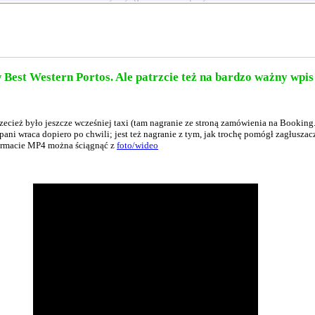
Best Western Portos. Ale patrzcie też na bardzo ważny wpi
przecież było jeszcze wcześniej taxi (tam nagranie ze stroną zamówienia na Booki
 pani wraca dopiero po chwili; jest też nagranie z tym, jak trochę pomógł zagłusz
 formacie MP4 można ściągnąć z
foto/wideo