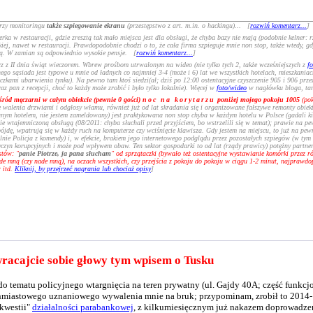
 przy monitoringu
także szpiegowanie ekranu
(przestępstwo z art. m.in. o hackingu)
... [
rozwiń komentarz...
]
ka w restauracji, gdzie zresztą tak mało miejsca jest dla obsługi, że chyba bazy nie mają (podobnie kelner: rz
, nawet w restauracji. Prawdopodobnie chodzi o to, że cała firma szpieguje mnie non stop, także wtedy, gd
dytą. W zamian są odpowiednio wysokie pensje.
[
rozwiń komentarz...
]
z z II dnia świąt wieczorem. Wbrew prośbom utrwalonym na wideo (nie tylko tych 2, także wcześniejszych z
f
ego sąsiada jest typowe u mnie od ładnych co najmniej 3-4 (może i 6) lat we wszystkich hotelach, mieszkania
czkami ubarwienia tynku). Na pewno tam ktoś siedzi(ał; dziś po 12:00 ostentacyjne czyszczenie 905 i 906 prze
 pan z recepcji, choć to każdy może zrobić i było tylko lokalnie). Więcej w
foto/wideo
w nagłówku bloga, tam 
śród męczarni w całym obiekcie (pewnie 0 gości)
noc na korytarzu
poniżej mojego pokoju 1005
(pok
 walenia drzwiami i odgłosy włamu, również już od lat skradania się i organizowane fałszywe remonty obiektu t
ym hotelem, nie jestem zameldowany) jest praktykowana non stop chyba w każdym hotelu w Polsce (gadali kilk
ie wtajemniczoną obsługą (08/2011: chyba słuchali przed przyjściem, bo wstrzelili się w temat); prawie na p
 pójdę, wpatrują się w każdy ruch na komputerze czy wciśnięcie klawisza. Gdy jestem na miejscu, to już na p
nie Policja z komendy) i, w efekcie, brakiem jego internetowego podglądu przez pozostałych szpiegów (w tym Po
zyczyn korupcyjnych i może pod wpływem obaw. Ten sektor gospodarki to od lat (rządy prawicy) potężny part
stów: "
panie Piotrze, ja pana słucham
" od sprzątaczki (bywało też ostentacyjne wystawianie komórki przez r
ode mną (czy nade mną), na oczach wszystkich, czy przejścia z pokoju do pokoju w ciągu 1-2 minut, najprawd
 itd.
Kliknij, by przejrzeć nagrania lub chociaż opisy
]
racajcie sobie głowy tym wpisem o Tusku
tematu policyjnego wtargnięcia na teren prywatny (ul. Gajdy 40A; część funkcjon
ychmiastowego uznaniowego wywalenia mnie na bruk; przypominam, zrobił to 2014
"kwestii"
działalności parabankowej
, z kilkumiesięcznym już nakazem doprowadze