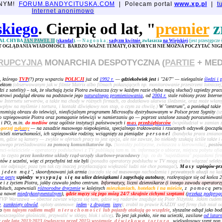
JNYM!
FORUM.BANDYCITUSKA.COM
| Polecam portal
www.xp.pl
|
t
Internet anonimowo
skiego
. Cierpię od lat, "
premier
z
AŁ CHYBA
JAN PAWEŁ II
(
skandal
).
—
Nagonka
;
sadyzm kwitnie
, zwłaszcza
na Wiejskiej
(jest przestępcze
ST OGLĄDANIA WIADOMOŚCI. BARDZO WAŻNE TEMATY, O KTÓRYCH NIE MOŻNA POCZYTAĆ NIGD
RUPCYJNA
MONARCHIA DESPOTYCZNA (
PARTIE
+ MED
, którego
TVP
(?) przy wsparciu
POLICJI
już od
1992 r.
—
gdziekolwiek jest
i "24/7" — nielegalnie
śledzi i 
iektom
(obserwowanym jak w filmie Matrix albo filmach pokazujących np. monitorowanie przestrzeni lotniczej
i z satelity) – tak, że słuchają życia Piotra zwłaszcza (czy w każdym razie chyba mają słuchać) szpiedzy pra
trowi podgląd ekranu na podstawie jego
naturalnego promieniowania
, od
2004 r.
stale robiony przez Interne
Internetu serwerów, a także ma chody w różnych firmach, co dodatkowo ułatwia śledzenie, oraz może włamyw
wpływ na myślenie i tortura, i kontakt dźwiękowy non stop, o czym za chwilę.)
W "centrum", a poniekąd także
ansmisją obrazu do telewizji, nieoficjalnym programem Microsoftu dystrybuowanym w Polsce przez Sygnity
(s
 szpiegowanie Piotra oraz pomaganie telewizji w namierzaniu go — poprzez ustalone zasady porozumiewani
S i PO, m.in.
do mediów
oraz ogólnie instytucji państwowych i
mas
przedsiębiorców
(współudział w zamian za
 gorzej
nękany
— na zasadzie masowego niepokojenia, specjalnego traktowania i rzucanych odzywek (początkow
cieli nieruchomości, ich szpiegowskie rodziny, wciągnięty za pieniądze
personel
(bandycka praca zmian
am, gdzie są kamery — zwykle w ofertach pracy to jest opcja, ale nie zawsze, bo niekiedy szukają ściśle także i 
sowego prześladowania
za pomocą komunikatorów itp.
[kontakty polityczne, zwłaszcza u kierownika]
,
postó
lienci-właściciele – operatorzy podsłuchowi z TV publikują tam m. in. informacje o ubiorze, miejscu pobytu of
i to często
przez konkretne układy rząd-urzędy skarbowe-pracodawcy
[np. co do "najeżdżania" pojazdami fi
tów z uczelni, więc ci przychylni też nie byli
(ponadto operatorzy podsłuchu w TV mogą chyba włączać selekty
nie odpisuje; poza tym tak czy inaczej przytłaczająca większość ludzi nie chce pomagać)
.
Masy
szpiegów-pr
 jeden mąż
", skoordynowani jak armia
(zaczęło się od
masowego
nachodzenia i
prywatnych aluzji
na ka
ne gesty
szpiedzy
wysypują się
na ulice dziesiątkami i zapychają autobusy
, rozkręcające się od końca
e i z życiem Piotra, jakby czuwało jedno centrum.
Informatycy, liczni dziennikarze (i innego zawodu operator
dsłuch, zapewniali
różnorodne dręczenie
w kolejnych
mieszkaniach, hotelach i na mieście
,
z pomocą
pers
a nawet
międzykontynentalnym
),
gdzie męczy się jego mózg 24/7 skrajnie cichymi szeptami
(
przekaz podprog
TVP Warszawa — obecnie zawsze włącza się tam, gdzie wg radarów znajduje się Piotr Niżyński. Jakim cudem
e
,
zamknięty obwód
, oploty antenowe:
jeden
+
z drągiem
,
inny
); zrobił to prawie KAŻDY szef firmy (lub miał o
bo
tym tajnym radiem mafii
nieruchomości
lub pojazdy atakują go wszędzie
, słyszalne odtąd jako bo
zczególne głośniczki, przywalić w sklepy, blok i ulicę)
. To jest jak piekło, nie ma ucieczki, zasilane
od latarn
;
całe lata 2013-2023 (zwłaszcza przed 2015) występuje
dźwiękowa tortura
, wielogłosowy szept non 