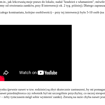
 m.in., jak lekceważą moje prawo do lokalu; nadal "kradzież z włamaniem"; mówiłe
my od otwierania zamków, przy II interwencji ok. 2 tyg. później). Dlatego zaprasz
całego komisariatu, kolejne osobliwości) – przy tej interwencji było 5-10 osób
nku (pewnie nawet w tzw. rodzinie) są zbyt skutecznie zastraszeni, by mi pomagać 
awet przedsiębiorca czy robotnik był mi szczególnie przychylny, co raczej niespo
ty – żeby tymczasem mógł sobie wymienić zamki). Zresztą na razie chyba nawet je