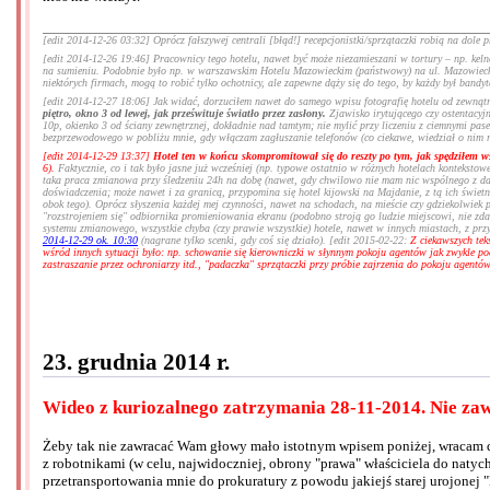
[edit 2014-12-26 03:32] Oprócz fałszywej centrali [błąd!] recepcjonistki/sprzątaczki robią na dole
[edit 2014-12-26 19:46] Pracownicy tego hotelu, nawet być może niezamieszani w tortury – np. kelner
na sumieniu. Podobnie było np. w warszawskim Hotelu Mazowieckim (państwowy) na ul. Mazowieckiej
niektórych firmach, mogą to robić tylko ochotnicy, ale zapewne dąży się do tego, by każdy był ban
[edit 2014-12-27 18:06] Jak widać, dorzuciłem nawet do samego wpisu fotografię hotelu od zewnątr
piętro, okno 3 od lewej, jak prześwituje światło przez zasłony.
Zjawisko irytującego czy ostentacyjn
10p, okienko 3 od ściany zewnętrznej, dokładnie nad tamtym; nie mylić przy liczeniu z ciemnymi pase
bezprzewodowego w pobliżu mnie, gdy włączam zagłuszanie telefonów (co ciekawe, wiedział o nim raz
[edit 2014-12-29 13:37]
Hotel ten w końcu skompromitował się do reszty po tym, jak spędziłem w
6).
Faktycznie, co i tak było jasne już wcześniej (np. typowe ostatnio w różnych hotelach kontekstowe
taka praca zmianowa przy śledzeniu 24h na dobę (nawet, gdy chwilowo nie mam nic wspólnego z dan
doświadczenia; może nawet i za granicą, przypomina się hotel kijowski na Majdanie, z tą ich świetn
obok tego). Oprócz słyszenia każdej mej czynności, nawet na schodach, na mieście czy gdziekolwiek
"rozstrojeniem się" odbiornika promieniowania ekranu (podobno stroją go ludzie miejscowi, nie zdal
systemu zmianowego, wszystkie chyba (czy prawie wszystkie) hotele, nawet w innych miastach, z pr
2014-12-29 ok. 10:30
(nagrane tylko scenki, gdy coś się działo). [edit 2015-02-22:
Z ciekawszych tek
wśród innych sytuacji było: np. schowanie się kierowniczki w słynnym pokoju agentów jak zwykle p
zastraszanie przez ochroniarzy itd., "padaczka" sprzątaczki przy próbie zajrzenia do pokoju agentów
23. grudnia 2014 r.
Wideo z kuriozalnego zatrzymania 28-11-2014. Nie zaw
Żeby tak nie zawracać Wam głowy mało istotnym wpisem poniżej, wracam do 
z robotnikami (w celu, najwidoczniej, obrony "prawa" właściciela do nat
przetransportowania mnie do prokuratury z powodu jakiejś starej urojonej 