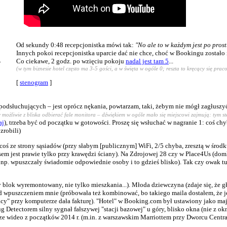
Od sekundy 0:48 recepcjonistka mówi tak:
"No ale to w każdym jest po prostu
Innych pokoi recepcjonistka uparcie dać nie chce, choć w Bookingu zostało
.
Co ciekawe, 2 godz. po wzięciu pokoju
nadal jest tam 5
...
(w tym biznesie hotel często ma 3-5 gości, a w święta w ogóle 0; reszta to kręcący się prac
[
stenogram
]
podsłuchujących – jest oprócz nękania, powtarzam, taki, żebym nie mógł zagłusz
y możliwie z bliska odbierać fale monitora – dźwiękiem w ogóle mało się miejscowi zajmują: tym st
aj
), trzeba być od początku w gotowości. Proszę się wsłuchać w nagranie 1: coś chyb
zrobili)
ś ze strony sąsiadów (przy słabym [publicznym] WiFi, 2/5 chyba, zresztą w środk
asem jest prawie tylko przy krawędzi ściany). Na Zdrojowej 28 czy w Place4Us (d
ub np. wpuszczały świadomie odpowiednie osoby i to gdzieś blisko). Tak czy owak tu
blok wyremontowany, nie tylko mieszkania...). Młoda dziewczyna (zdaje się, że gł
d wpuszczeniem mnie (próbowała też kombinować, bo takiego maila dostałem, że jes
cy" przy komputerze dała fakturę). "Hotel" w Booking.com był ustawiony jako maj
Detectorem silny sygnał fałszywej "stacji bazowej" u góry, blisko okna (nie z ok
rsze wideo z początków 2014 r. (m.in. z warszawskim Marriottem przy Dworcu Cent