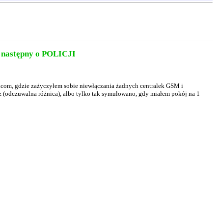
s następny o POLICJI
ng.com, gdzie zażyczyłem sobie niewłączania żadnych centralek GSM i
acz (odczuwalna różnica), albo tylko tak symulowano, gdy miałem pokój na 1