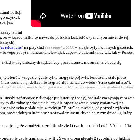
zami Policji
ego użytku);
ce, jest
ązany istniał
bo w końcu trafiło to nawet do polskich kościołów (ba, chyba nawet do tej
icznych);
"
es reicht uns
" na przykład
– aluzje były i w innych gazetach,
[we wpisach z 2013]
ilowego pobytu, francuska telewizja), zapewne dziennikarzy tak, jak w Polsce,
y układ w zagranicznych sądach czy prokuraturze, nie znam, nie będę się
telefonów wszędzie, gdzie tylko mogę się pojawić. Połączone stale przez
a z osobna np. delikatnie szeptać albo na raz do wielu ("teraz całe miasto").
 jakoby "na słuch", innych osób: "jest w ścianach") osoba odpowiedzialna za obiekt hotelowy
ie urzędy państwowe (wliczając prokuratury i sądy), szpitale zaczynają zapewne
zy to dla zabawy właściciela, czy dla organizowania pracy zmianowej na
nie człowieka z plakietką w rodzaju "Biorę" na mieście, gdy przed wyjściem
com, nawet dobrym ludziom: wzorowałem się tu chyba na swym dziadku, który
azuje się, że z budżetem zrobiło się źle i
trzeba podnieść VAT o 1%
w ogóle nie czuje tragizmu chwili... Swoją drogą niecałe 2 tygodnie po jakimś