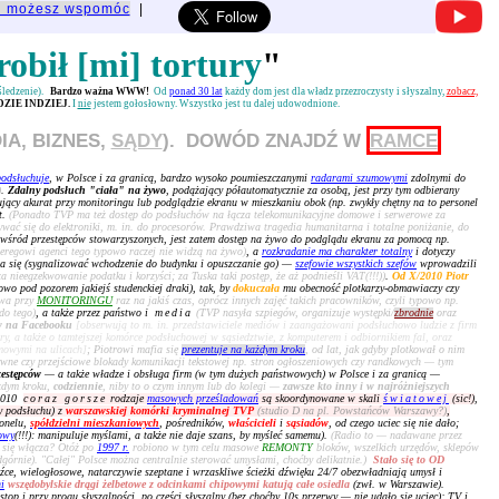
u możesz wspomóc
|
robił [mi] tortury
"
 śledzenie).
Bardzo ważna WWW!
Od
ponad 30 lat
każdy dom jest dla władz przezroczysty i słyszalny,
zobacz,
ZIE INDZIEJ.
I
nie
jestem gołosłowny. Wszystko jest tu dalej udowodnione.
IA, BIZNES,
SĄDY
). DOWÓD ZNAJDŹ W
RAMCE
podsłuchuje
, w Polsce i za granicą, bardzo wysoko poumieszczanymi
radarami szumowymi
zdolnymi do
)
.
Zdalny podsłuch "ciała" na żywo
, podążający półautomatycznie za osobą, jest przy tym odbierany
cujący akurat przy monitoringu lub podglądzie ekranu w mieszkaniu obok (np. zwykły chętny na to personel
t.
(Ponadto TVP ma też dostęp do podsłuchów na łącza telekomunikacyjne domowe i serwerowe za
ać się do elektroniki, m. in. do procesorów. Prawdziwa tragedia humanitarna i totalne poniżanie, do
 wśród przestępców stowarzyszonych, jest zatem dostęp na żywo do podglądu ekranu za pomocą np.
zeregowi agenci tego typowo raczej nie widzą na żywo)
, a
rozkradanie ma charakter totalny
i dotyczy
a się (sygnalizować wchodzenie do budynku i opuszczanie go) —
szefowie wszystkich szefów
wprowadzili
 nieegzekwowanie podatku i korzyści; za Tuska taki postęp, że aż podnieśli VAT(!!!))
.
Od X/2010 Piotr
o pod pozorem jakiejś studenckiej draki), tak, by
dokuczała
mu obecność plotkarzy-obmawiaczy czy
owa przy
MONITORINGU
raz na jakiś czas, oprócz innych zajęć takich pracowników, czyli typowo np.
do tego)
, a także przez państwo i
media
(TVP nasyła szpiegów, organizuje występki/
zbrodnie
oraz
w na Facebooku
[obserwują to m. in. przedstawiciele mediów i zaangażowani podsłuchowo ludzie z firm
iary, a także o tamtejszej komórce podsłuchowej w sąsiedztwie, z komputerem i odbiornikiem fal, oraz
rmowymi na ulicach]
; Piotrowi mafia się
prezentuje na każdym kroku
, od lat, jak gdyby plotkował o nim
wne czy przejściowe blokady komunikacji tekstowej np. stron ogłoszeniowych czy randkowych — tym
zestępców
— a także władze i obsługa firm (w tym dużych państwowych) w Polsce i za granicą —
żdym kroku,
codziennie
, niby to o czym innym lub do kolegi —
zawsze kto inny i w najróżniejszych
 2010
coraz gorsze
rodzaje
masowych prześladowań
są skoordynowane w skali
światowej
(sic!)
,
zy podsłuchu) z
warszawskiej komórki kryminalnej TVP
(studio D na pl. Powstańców Warszawy?)
,
onelu,
spółdzielni mieszkaniowych
, pośredników,
właścicieli
i
sąsiadów
, od czego uciec się nie dało;
owy
(!!!): manipuluje myślami, a także nie daje szans, by myśleć samemu).
(Radio to — nadawane przez
 się włącza? Otóż po
1997 r.
robiono w tym celu masowe
REMONTY
bloków, wszelkich urzędów, sklepów
dgórnie). "Całej" Polsce można centralnie sterować umysłami, choćby delikatnie.)
Stało się to OD
dźce, wielogłosowe, natarczywie szeptane i wrzaskliwe ścieżki dźwięku 24/7 obezwładniają umysł i
i
wszędobylskie drągi żelbetowe z odcinkami chipowymi katują całe osiedla
(zwł. w Warszawie).
stop i przy progu słyszalności, po części słyszalny (bez choćby 10s przerwy — nie udało się uciec); TV i