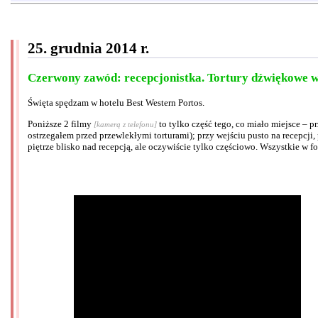
25. grudnia 2014 r.
Czerwony zawód: recepcjonistka. Tortury dźwiękowe w 
Święta spędzam w hotelu Best Western Portos.
Poniższe 2 filmy
to tylko część tego, co miało miejsce – 
[kamerą z telefonu]
ostrzegałem przed przewlekłymi torturami); przy wejściu pusto na recepcji,
piętrze blisko nad recepcją, ale oczywiście tylko częściowo. Wszystkie w