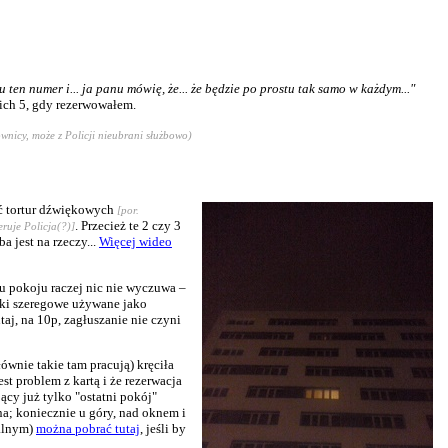
 ten numer i... ja panu mówię, że... że będzie po prostu tak samo w każdym..."
 ich 5, gdy rezerwowałem.
ownicy, może z Policji nieubrani służbowo)
yć tortur dźwiękowych
[por.
. Przecież te 2 czy 3
eruje Policja(?)]
a jest na rzeczy...
Więcej wideo
u pokoju raczej nic nie wyczuwa –
omki szeregowe używane jako
taj, na 10p, zagłuszanie nie czyni
ównie takie tam pracują) kręciła
t problem z kartą i że rezerwacja
ący już tylko "ostatni pokój"
na; koniecznie u góry, nad oknem i
ralnym)
można pobrać tutaj
, jeśli by