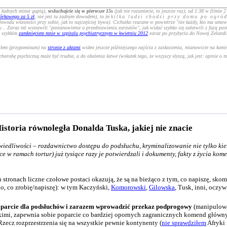
a ładnych minut gapią),
wsłuchajcie się w pierwsze 15s
(jak nie rozumiecie, to jeszcze raz); od 1:38 w filmie
mórkowego za 5 zł
, nie jest tu żadnym dowodem), to że
kilka ludzi chodzi przy domu po ogród
 dowodu własności przy sobie, jak to najczęściej bywa). Cichutko rzucane w powietrze "nie każdy, kto ma umow
tw... Zaraz też wystawili "postanowienie o przedstawieniu zarzutów", jak widać szybko się załatwili z fazą p
e szybkim
zamknięciem mnie w szpitalu psychiatrycznym w kwietniu 2012
zaraz po przybyciu do Nowej Zelandii 
ciłem (przypominam) na
stronie z aktami
wideo jeszcze późniejszego najścia z zaskoczenia, mianowicie na komi
robę psychiczną może być trudne, a do obalenia łatwe (wskutek tego, że wszyscy słyszą, jak jest: opinie o m
istoria równoległa Donalda Tuska, jakiej nie znacie
wiedliwości – rozdawnictwo dostępu do podsłuchu, kryminalizowanie nie tylko kie
ce w ramach tortur) już tysiące razy je potwierdzali i dokumenty, fakty z życia kom
 stronach liczne czołowe postaci okazują, że są na bieżąco z tym, co napiszę, sko
go, co zrobię/napiszę): w tym Kaczyński,
Komorowski
,
Gilowska
, Tusk, inni, oczyw
parcie dla podsłuchów i zarazem wprowadzić przekaz podprogowy
(manipulowa
kimi, zapewnia sobie poparcie co bardziej opornych zagranicznych komend główny
ecz rozprzestrzenia się na wszystkie pewnie kontynenty (
nie sprawdziłem
Afryki 