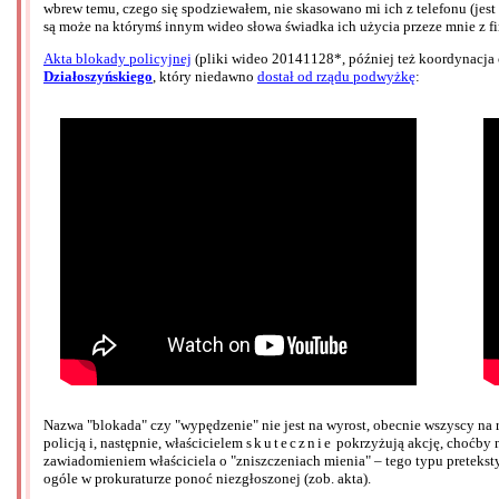
wbrew temu, czego się spodziewałem, nie skasowano mi ich z telefonu (jest
są może na którymś innym wideo słowa świadka ich użycia przeze mnie z fir
Akta blokady policyjnej
(pliki wideo 20141128*, później też koordynacja 
Działoszyńskiego
, który niedawno
dostał od rządu podwyżkę
:
Nazwa "blokada" czy "wypędzenie" nie jest na wyrost, obecnie wszyscy na ry
policją i, następnie, właścicielem
skutecznie
pokrzyżują akcję, choćby n
zawiadomieniem właściciela o "zniszczeniach mienia" – tego typu preteks
ogóle w prokuraturze ponoć niezgłoszonej (zob. akta).