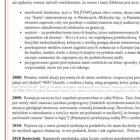
ale spikerzy tortury mówili wielokrotnie, że nawet i tam). Efektem jest m.in.
możliwość śledzenia
mnie
NA ŻYWO przez obce centra, skoro tam 
czy "Justiz"-ministerstwa np. w Niemczech, Meksyku itp.; w Panamie
również zapewne cały ten przekręt z nadużywaniem stacji nadawczy
mnóstwo zabudowanych telefonów za granicą);
wejście – za pośrednictwem innych krajów, żywo zainteresowanyc
wprawdzie od dawna) –
Watykanu
we współpracę podsłuchową. Wi
bazyliki meksykańskiej, którą mi z wielką pompą akurat remontowa
przekupienie mediów nawet zagranicznych zwłaszcza w Europie (są 
do bardzo, bardzo wielu z różnych krajów wysyłałem mail, a mam sk
zaczęto namawiać do zapisania się do podsłuchowej mafii;
przygotowano grunt pod nękanie mnie osobiście na różne sposoby, ta
wypowiadał, może też jest coś takiego.
2008:
Premier, wśród aluzji prywatnych do mnie osobiście, rozpoczyna pr
jakąś sieć (kabel? WiFi?) każdy z osobna z bazą, mają program, który połącz
[edit 2015-01-08: Tezę, że źródłem dźwięków szeptanych jest remont i usunąć je mógłby 
CK IBIB PAN (Polskiej Akademii Nauk), zob. strona z foto/wideo (jest nagranie wideo, aku
2009:
Korupcja zaczyna być zupełnie powszechna w całej Polsce. Taxi, biur
już wtedy mieć masowo przekaz podprogowy [wskutek wyremontowania lokali
miejscu (podgląd monitora, sterowanie centralą komórkową). Docelowo, bo t
mówiłem w mieszkaniu o tym [co może mi podsunęli w myślach], że korupc
zachwalał czasem "danie w łapę"]. (Pamiętacie późniejszą walkę PO z szefe
2010:
Pojawia się u mnie pomysł uniknięcia podatków, bo mam dochody tylko
(w myślach agenci tłumaczą: to ten podatek, który i tak zapłacisz)... Polic
2010 (kwiecień):
Katastrofa smoleńska, giną liczni czołowi przedstawiciele