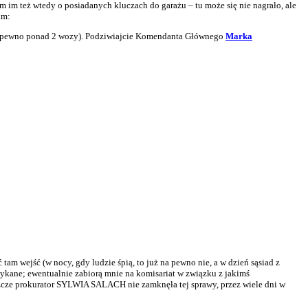
m im też wtedy o posiadanych kluczach do garażu – tu może się nie nagrało, ale
am:
 (na pewno ponad 2 wozy). Podziwiajcie Komendanta Głównego
Marka
tam wejść (w nocy, gdy ludzie śpią, to już na pewno nie, a w dzień sąsiad z
tykane; ewentualnie zabiorą mnie na komisariat w związku z jakimś
szcze prokurator SYLWIA SALACH nie zamknęła tej sprawy, przez wiele dni w