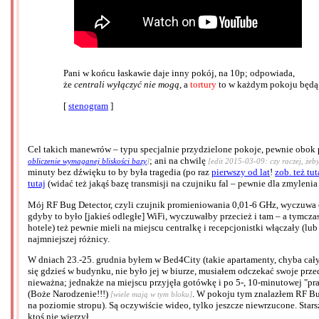
Pani w końcu łaskawie daje inny pokój, na 10p; odpowiada,
że
centrali wyłączyć nie mogą
, a
tortury
to w każdym pokoju będą
[
stenogram
]
Cel takich manewrów – typu specjalnie przydzielone pokoje, pewnie obok 
; ani na chwilę
obliczenie wymaganej bliskości bazy
]
[edit 2015-03-09: czy raczej, żeb
minuty bez dźwięku to by była tragedia (po raz
pierwszy od lat
!
zob. też tut
tutaj
(widać też jakąś bazę transmisji na czujniku fal – pewnie dla zmylenia 
Mój RF Bug Detector, czyli czujnik promieniowania 0,01-6 GHz, wyczuwa co
gdyby to było [jakieś odległe] WiFi, wyczuwałby przecież i tam – a tymcz
hotele) też pewnie mieli na miejscu centralkę i recepcjonistki włączały (l
najmniejszej różnicy.
W dniach 23.-25. grudnia byłem w Bed4City (takie apartamenty, chyba cały 
się gdzieś w budynku, nie było jej w biurze, musiałem odczekać swoje prze
nieważna; jednakże na miejscu przyjęła gotówkę i po 5-, 10-minutowej "pra
(Boże Narodzenie!!!)
. W pokoju tym znalazłem RF Bug 
[wiele mają w tym bloku]
na poziomie stropu). Są oczywiście wideo, tylko jeszcze niewrzucone. Sta
ktoś nie wierzył.