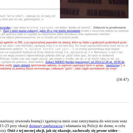
ucił "też tu robię") – okazują mi, że mają coś
y mnie tam nie ma; gdzieniegdzie, w
oto/wideo
z tego dnia)
miałem sąsiada
, nie byłem "daleko od centrali".
Zobaczcie tu przedostatnie
ch.
Tutaj z kolei można zobaczyć, gdzie JA w tym hotelu mieszkałem
(wideo z otwarciem pokoju na ostatnim
z pół godziny) także ze względu na okazjonalne efekty dźwiękowe oraz zagłuszanie internetu
też zdjęcie pełnowymiarowe, bo tu światło jest to prawie punkt.
ój agentów to 905, a ja najwyraźniej popsułem im zmiany, które są chyba o godzinach podzielnych przez
uż obok i inne teatrzyki), szpiegują tutaj (i to nie byle kto). Na swoje usprawiedliwienie hotel ma to, że
akrotnie spikerzy: "
w każdym hotelu tak jest
..."), co zresztą potwierdzają moje bogate
ewno we wszystkich hotelach tej firmy (Satoria Group S.A., ma jeszcze ok. 5 w Warszawie, w tym 2 tuż
ewno nie mogą zostawić odpowiedniego pokoiku albo np. pójść sobie spać, bo może to skutkować
licję); trzeba więc tam ciągle czuwać, gdy jestem w środku, ale np. w tej chwili robią to też, wg
ner szpiegowski państwa, obok mediów.
Zobacz WIDEO (bardzo pouczające): od 2014-12-28 ok. 18:00 do
óżne osoby,
znany element
uporczywego nękania, tu zapewne sugerujący bycie w gangu, "
monitoring
"), a
opodobniej za pomocą klucza serwisowego, rzekomych "gości"; także ciągłe nawiedzanie czy wręcz
(16:47)
ariuszy otwierała bramę) i zgarnięcia mnie oraz zatrzymania do wieczora wraz
-11-25 przy okazji
dostawy zagłuszacza
i włamania się Policji do domu, w celu
nia).
Otóż z tej nocnej akcji, jak się okazuje, zachowały się pewne wideo
–