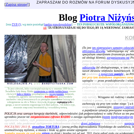
ZAPRASZAM DO ROZMÓW NA FORUM DYSKUSY
[
Zapisz stronę!
]
Blog
Piotra Niżyń
[teza
TVP (?)
; wg mnie poniekąd
bardzo prawdopodobne
]. —
TEN PODSŁUCH ITD. WSPÓŁORGANIZOW
jak
!
TA STRONA NADAJE SIĘ DO TEGO, BY JĄ WERTOWAĆ ZAMIA
KO
(To jest
ten niepracujący samotny człowiek
obliczania dźwięku
"udzielającego się" ob
specjalnym smartfonem (transmisja pochodz
od obsługi klienta);
zorganizowano też
Pio
pomocą swych podstawianych u operatorów 
czego dochodzi jeszcze omówiony tu dalej 
odbiornika
fal obsługiwanego, w tym z tr
nawet ekranów telefonów komórkowych. To
też
(podobno
z poparciem
papieży
)
, za Pi
jest przy tym dodatkowo stopniowo coraz
szpiegów — przez przedsiębiorców i właści
obsługi klienta, występuje dziś wszędzie t
NIELEGALNIE.PL
albo
BANDYCITUSKA.COM
podpowiada swym kontaktom sposoby ma
To jest człowiek, który wycierpiał najwięcej w ostatnim 1000-leciu.
i instytucji, agenci nieruchomości i ich k
Świadków były tłumy. Polska
zamieniona w piekło podsłuchowe
; rzesze
nakłaniają do stalkingu]
, jak również rob
chciwych
ludzi z bloków
, przedsiębiorców,
recepcjonistek
, kelnerek,
bankierów, agentów nieruchomości,
dziennikarzy
, pracowników
cały naród)
. Wciągano też rodzinę i studen
marketów i stacji benzynowych za pieniądze
zawodowo
ćwiczących
trudniej o pomoc, bo np. na 100 osób nikt 
zobojętnienie na zło w Polsce i krzywdę drugiego:
szpiegujących
w
zachowują się przy tym wobec niego "
jak
gangu, a nawet samemu organizujących dlań sadyzm... On ledwo żyje,
miejscach
)
; ostentacyjni,
stosujący teatral
strasznie zmęczony bezsennością i wrzaskliwą torturą.
a pojedyncze sytuacje powiązane wzajemni
POLICJA oraz szerzące korupcję skarbówki
, odpowiedzialni (jak podpowiadano) w całej Polsce za ten po
uprzednio jeszcze też
zorganizowano cyfrowe RADIO
o zasięgu ogólnopolskim (
potem
międzynarodowym
operatorów radaru, czyli premierowskich bandytów podsłuchowych podlegających bodajże pod dyrektora 
czy szkół, żeby poukrywać zachipowane (zdecydowanie zbędne)
drągi żelbetowe
w budynkach (zob.
napięci
POCZĄTKU 2013 R.
straszliwą TORTURĄ
i jawną próbą doprowadzenia Niżyńskiego do szaleństwa, 
uniemożliwiają myślenie, a miasta i bloki są gęsto usiane szpiegami
(Centrum może zawsze "aktywować" pos
Szpiedzy znęcają się nad nim
różnie
co dzień i kradną już od poł. 2011 (życie odtąd stało się uciekaniem)