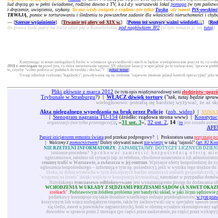
lud dręczą go w pełni świadomie, rodzina dawno z TV,
każdy
warszawski lokal
pomaga
(w tym państwow
i dręczenie, uwięzienia, szykany.
To ma ścisły związek z rządem: nie tylko
Tuska
, ale nawet
PiS-owskimi
TRWAJĄ
, pomoc w torturowaniu i śledzeniu to powszechne zadanie dla właścicieli nieruchomości i chyb
— [
Szersze wyjaśnienie
] [
Trwanie tej afery od XIX w.
] [
Potem też wszyscy ważni wiedzieli...
] [
Rod
do prawa łaski patrz na liście ofiar pkt o Kotarbińskim
pod nagłówkiem JP2
(w tym temacie p. też
tutaj
)
Kontynuując tu temat nielegalnych forów w wymiarze sprawiedliwości niech tu będzie wyeksponowane jeszcze to, co widni
2018 r. ostrzegam tu
przed tym, co może niesensownie napisać SN odnośnie kasacji w specjalnie po to rozkręcanej "sprawie pod
to, czyżby "wolno podrzucać podsłuch do torebki i słuchać"? [
pokaż temat
]
Uwagi odnośnie rzekomej "legalności", powoływania się na rzekome "zapewne istnienie jakiejś kontroli operacyjnej" jako 
Pliki głównie z marca 2012
(w tym opis
międzynarodowej
serii
złodziejstw+pogró
Trybunale w Strasburgu
?) |
WŁĄCZ dźwięk tortury
("
tak, tutaj będzie spra
wielogłosowo: potrafią się bardziej wyżywać, że aż sk
Akta nielegalnego wypędzania na bruk przez Policję
(
zob. wideo
) |
NOWA P
|
Stenogram nagrania TU-154
(źródło: rządowa strona www) |
Konstytuc
, »
31 ust. 3
«,
32 ust. 2
,
14
organizacji (nie tylko przestępczej)]
[
to
jest zasada ustroj
AFE
Papież inicjatorem remontu świata
pod przekaz podprogowy?
|
Prokuratura sama
przyznaje pr
|
Walczmy z
pomocnictwem
!
Dobry obywatel nawet
nie wierzy
w taką "tajność" (
art. 82 Ko
NIE RZETELNI INFORMATORZY.
ZAPAMIĘTAJMY: DOTYCZY LICZNYCH DZIEN
istnienie procederu?
Spróbować zamieścić bezpośrednią ofertę mie
ogłoszeniowe, zależnie od sytuacji (np. nr telefonu, chwilowe ustawienia u ich administrat
cenzurę trafić w Warszawie, a zwłaszcza w jej centrum
. Wpisanie oferty bezpośredniej do s
ogłoszenia bezpośredniego – informują o tym np. pośrednicy), jeśli w wyniku tego dojdzie do 
bloku, to dobra wymówka w tych dzisiejszych bardzo zmiennych realiach gospodarczych; s
"wygranej na loterii" dzięki wejściu w konspirację kryminalną)
, natomiast w przypadku domów 
Niżyńskiego
tymczasowo odblokowywany
jest wynajmującemu dostęp do dodawania ofer
WCHODZENIA W UKŁADY Z SĘDZIAMI/PREZESAMI SĄDÓW (A NAWET OKAZ
stołkach".
Podstawowym źródłem problemu jest bandycki układ, w jaki liczni sędziowie podo
podatkowy korumpuje się także doraźnie wszelkiego rodzaju przedsiębiorców,
w tym pra
korzystnym lub wręcz nielegalnym tropem, także by zachowywali się w specjalny sposób (nie
się śledzi, nawet u prawników zagranicznych), brali w obronę wyraźnie skorumpowany sąd 
dowodów w sprawie przez 2 miesiące (po części przez zaskoczenie, po części przez wykręty