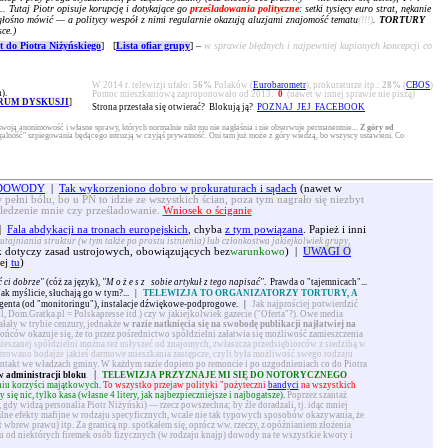
.. Tutaj Piotr opisuje korupcję i dotykające go
prześladowania polityczne
: setki tysięcy euro strat, nękanie
ko głośno mówić — a politycy wespół z nimi regularnie okazują aluzjami znajomość tematu
(!!!)
.
TORTURY
ce.)
 do Piotra Niżyńskiego
] [
Lista ofiar grupy
] –
w sprawie błędnych i najpewniej kupionych koncepcji co
W 2014 r. telewizji ufało:
56%
Polaków (
Eurobarometr
), prokuraturze itp.:
28%
(
CBOS
)
).
Pomoc mieszkaniową zaproponowało od 2013:
0
(nawet w innej sprawie nie piszą)
RUM DYSKUSJI
]
Strona przestała się otwierać? Blokują ją?
POZNAJ JEJ FACEBOOK
swoją anonimowość i własne sprawy, których normalnie nikt mu nie nagłaśnia i nie obserwuje permanentnie...
Z góry od
alność" szpiegowania będącego intruzją w czyjąś prywatność. Oni tam już może z góry wiedzą, bo wszyscy ustawieni. Co
. DOWODY
|
Tak wykorzeniono dobro w prokuraturach i sądach
(nawet w
 pełni bólu, bo u PN to idzie ze wszystkich ścian, poza tym nagrało się niezbyt
śledzenie mnie czy prześladowanie.
Wniosek o ściganie
|
Fala abdykacji na tronach europejskich
, chyba
z tym powiązana
. Papież i inni
utajniania struktur (w tym także po prostu istnienia) lub członkostwa jakiejkolwiek grupy,
dotyczy zasad ustrojowych, obowiązujących bez
warunkowo
) |
UWAGI O
ej
tu
)
 ci dobrze"
(cóż za język),
"
Możesz
sobie artykuł z tego napisać"
. Prawda o "tajemnicach"...
 Jak myślicie, słuchają go w tym?...
|
TELEWIZJA TO ORGANIZATORZY TORTURY, A
genta (od "monitoringu"), instalacje dźwiękowe-podprogowe.
|
Jak najprościej potwierdzić
l, Dom.Gratka.pl = Polskapresse itd.) czy w jakiejkolwiek gazecie ("Oferta"?). Owe media
iałały w trybie cenzury, jednakże
w razie natknięcia się na swobodę publikacji najłatwiej na
ńców okazuje się, że to przez pośrednictwo spółdzielni załatwia się możliwość zamieszczenia
ieszanej spółdzielni można też usłyszeć od znajomych, zwłaszcza przedsiębiorców z siedzibą w
erowano bodajże jakieś darmowe mieszkania zastępcze, czyli była możliwość swego rodzaju
ntakt we władzach gminy. W każdym razie dopiero po remoncie i po uzgodnieniach co do Piotra
|
w administracji bloku
.
TELEWIZJA PRZYZNAJE MI SIĘ DO NOTORYCZNEGO
aniu korzyści majątkowych.
To wszystko przejaw polityki "pożyteczni
bandyci
na wszystkich
ę nic, tylko kasa (własne 4 litery, jak najbezpieczniejsze i najbogatsze).
Poprzez szantaż
 gdy widzą personalia Piotr Niżyński) — rzecz powszechna; by źle doradzali, tj. idąc mniej
lne efekty mafijne w rodzaju specyficznych, wcale nie tak typowych sposobów okazywania, że
brew prawu) itp. Za granicą np. spotkałem się, oprócz ww. rzeczy, z opóźnianiem złożenia
iu od niektórych firemek osób fizycznych (w rodzaju knajp) dowody na te wszystkie kwoty i