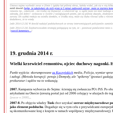
Umowa najmu wychodzi zaraz w filmie 1 (gdyby był później obraz, byłoby widać, jak się w nią kilk
mieli dowód
(
bajka, że taksówkarz do nich przez te 5 minut zadzwonił ostrzec, może ze startera ko
remontu itp., cokolwiek – nie trzeba się tłumaczyć, a właściciel np. w ogóle może nie mieć żadnego
odznakę, jest dobry": zwłaszcza w świetle 2 następujących potem, jak się później okazało, złodziejs
zarzuty. Ich szybka reakcja na osiedlu domków, w środku nocy, może się chyba równać tylko z równi
dodatkowo, że to wtedy.
[edit 2014-12-24] W dowód nadużyć podsłuchowych ze strony interweniujących policjantów zamieś
[edit 2014-12-24] Zaobserwowałem strategię polegającą na tym, że – ponieważ pomówienie mnie o cho
[
rozwiń komentarz...
]
19. grudnia 2014 r.
Wielki krzewiciel remontów, ojciec duchowy nagonki. H
Punkt wyjścia: skorumpowane
za Kaczyńskich
media, Policja, wymiar spra
i załogi. (Metoda korupcji: pensje.) Domysły, ale "spikerzy" (postaci gadają
prokuratur i sądów na to wskazują.
2007.
Kampania wyborcza do Sejmu: ścierają się zwłaszcza PO i PiS. Po obu
artykułami na Onecie (zresztą portal już od 2006 celujący w aluzjach do te
...
[jeszcze w 2008]
2007-8.
Po objęciu władzy
Tusk
chce uzyskać
szersze międzynarodowe po
jako element podsłuchu
. Dogaduje się w tym celu z przywódcami europejs
są skomunikowane kraj z krajem w ramach współpracy międzynarodowej). Rz