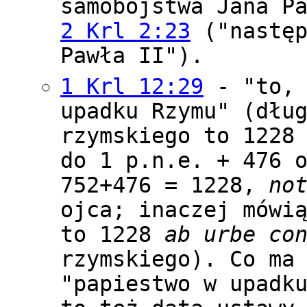
samobójstwa Jana P
2 Krl 2:23
("następ
Pawła II").
1 Krl 12:29
- "to, 
upadku Rzymu" (dłu
rzymskiego to 1228
do 1 p.n.e. + 476 
752+476 = 1228,
no
ojca; inaczej mówi
to 1228
ab urbe co
rzymskiego). Co ma
"papiestwo w upadk