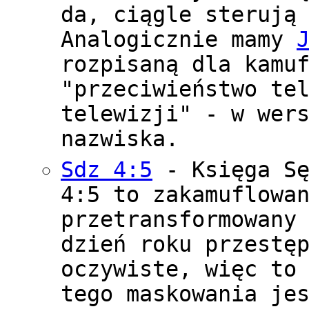
da, ciągle sterują
Analogicznie mamy
rozpisaną dla kamu
"przeciwieństwo te
telewizji" - w wer
nazwiska.
Sdz 4:5
- Księga Sę
4:5 to zakamuflowa
przetransformowany
dzień roku przestę
oczywiste, więc to
tego maskowania je