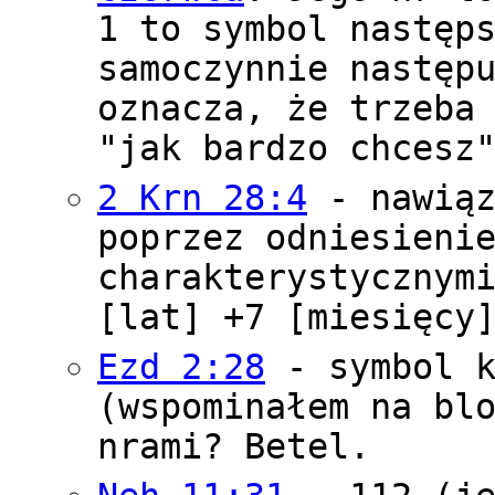
1 to symbol następ
samoczynnie następ
oznacza, że trzeba
"jak bardzo chcesz
2 Krn 28:4
- nawiąz
poprzez odniesieni
charakterystycznym
[lat] +7 [miesięcy
Ezd 2:28
- symbol k
(wspominałem na bl
nrami? Betel.