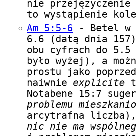
nie przejęzyczenie
to wystąpienie kol
Am 5:5-6
- Betel w 
6.6 (datą dnia 157
obu cyfrach do 5.5
było wyżej), a moż
prostu jako poprze
naiwnie
explicite
t
Notabene 15:7 suge
problemu mieszkani
arcytrafna liczba)
nic nie ma wspólne