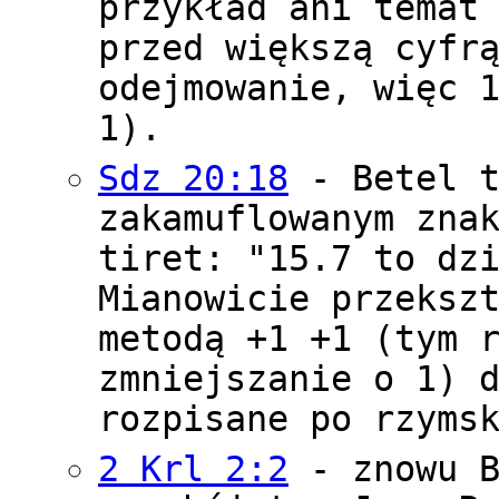
przykład ani temat
przed większą cyfr
odejmowanie, więc 
1).
Sdz 20:18
- Betel t
zakamuflowanym zna
tiret: "15.7 to dz
Mianowicie przeksz
metodą +1 +1 (tym 
zmniejszanie o 1) 
rozpisane po rzyms
2 Krl 2:2
- znowu B