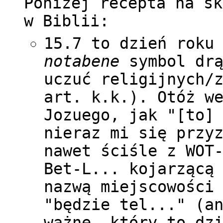
Poniżej recepta na sk
w Biblii:
15.7 to dzień roku
notabene
symbol drą
uczuć religijnych/
art. k.k.). Otóż w
Jozuego, jak "[to]
nieraz mi się przy
nawet ściśle z WOT
Bet-L... kojarzącą
nazwą miejscowości
"będzie tel..." (a
ważne, który to dz