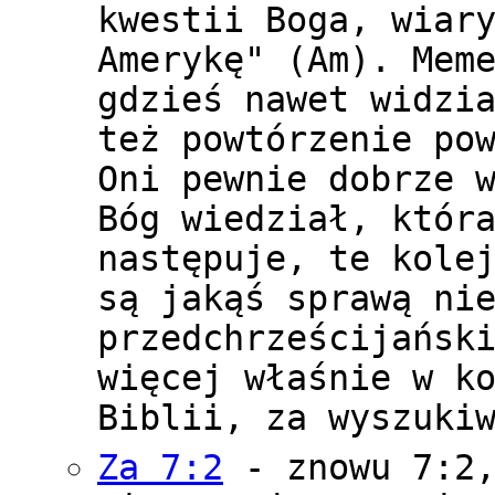
kwestii Boga, wiar
Amerykę" (Am). Mem
gdzieś nawet widzi
też powtórzenie po
Oni pewnie dobrze 
Bóg wiedział, któr
następuje, te kole
są jakąś sprawą ni
przedchrześcijańsk
więcej właśnie w k
Biblii, za wyszuki
Za 7:2
- znowu 7:2,