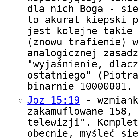
dla nich Boga - si
to akurat kiepski 
jest kolejne takie
(znowu trafienie) 
analogicznej zasad
"wyjaśnienie, dlac
ostatniego" (Piotr
binarnie 10000001.
Joz 15:19
- wzmiank
zakamuflowane 158,
telewizji". Komple
obecnie, myśleć si