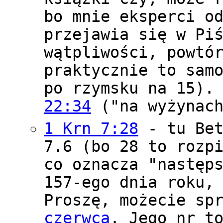
bo mnie eksperci o
przejawia się w Pi
wątpliwości, powtó
praktycznie to sam
po rzymsku na 15).
22:34
("na wyżynach
1 Krn 7:28
- tu Bet
7.6 (bo 28 to rozp
co oznacza "następ
157-ego dnia roku,
Proszę, możecie sp
czerwca
. Jego nr t