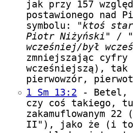
jak przy 157 wzglę
postawionego nad P
symbolu:
"ktoś sta
Piotr Niżyński"
/
wcześniej/był wcze
zmniejszając cyfry
wcześniejszą), tak
pierwowzór, pierwo
1 Sm 13:2
- Betel, 
czy coś takiego, t
zakamuflowanym 22 
II"), jako że (i t