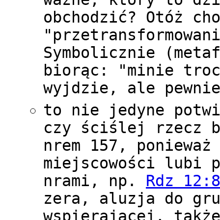
obchodzić? Otóż ch
"przetransformowan
Symbolicznie (meta
biorąc: "minie tro
wyjdzie, ale pewni
to nie jedyne potw
czy ściślej rzecz 
nrem 157, ponieważ
miejscowości lubi 
nrami, np.
Rdz 12:
zera, aluzja do gr
wspierającej, takż