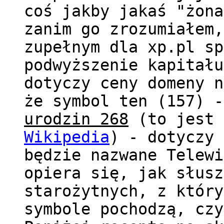
coś jakby jakaś "żona
zanim go zrozumiałem,
zupełnym dla xp.pl sp
podwyższenie kapitału
dotyczy ceny domeny n
że symbol ten (157) 
urodzin 268
(to jest 
Wikipedia
) - dotyczy 
będzie nazwane Telewi
opiera się, jak słusz
starożytnych, z który
symbole pochodzą, czy