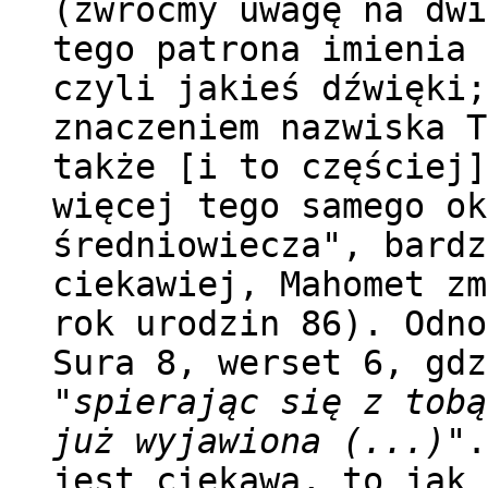
(zwróćmy uwagę na dwi
tego patrona imienia 
czyli jakieś dźwięki;
znaczeniem nazwiska T
także [i to częściej]
więcej tego samego ok
średniowiecza", bardz
ciekawiej, Mahomet zm
rok urodzin 86). Odn
Sura 8, werset 6, gdz
"spierając się z tobą
już wyjawiona (...)"
.
jest ciekawa, to jak 