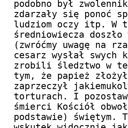
podobno był zwolennik
zdarzały się ponoć sp
ludziom oczy itp. W t
średniowiecza doszło 
(zwróćmy uwagę na rza
cesarz wysłał swych k
zrobili śledztwo w te
tym, że papież złożył
zaprzeczył jakiemukol
torturach. I pozostaw
śmierci Kościół obwoł
podstawie) świętym. T
wskutek widocznie jak