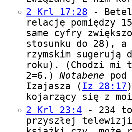
2 Krl 17:28
- Betel
relację pomiędzy 1
same cyfry zwiększ
stosunku do 28), a
rzymskim sugerują 
roku). (Chodzi mi 
2=6.)
Notabene
pod 
Izajasza (
Iz 28:17
kojarzący się z mo
2 Krl 23:4
- 234 to
przyszłej telewizj
książki czy, może 