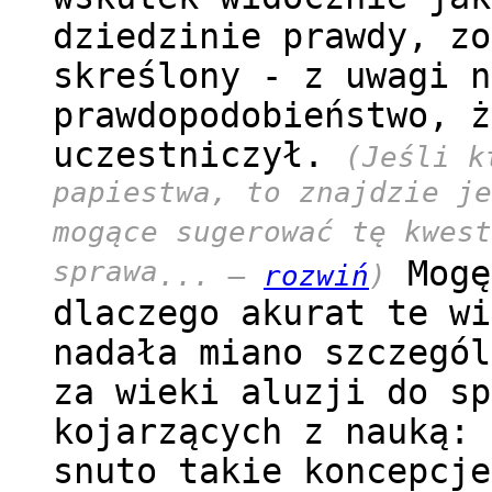
dziedzinie prawdy, zo
skreślony - z uwagi n
prawdopodobieństwo, ż
uczestniczył.
(Jeśli k
papiestwa, to znajdzie je
mogące sugerować tę kwest
sprawa
Mogę
... –
rozwiń
)
dlaczego akurat te wi
nadała miano szczegól
za wieki aluzji do sp
kojarzących z nauką: 
snuto takie koncepcje