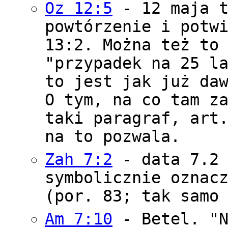
Oz 12:5
- 12 maja t
powtórzenie i potw
13:2. Można też to
"przypadek na 25 l
to jest jak już da
O tym, na co tam z
taki paragraf, art
na to pozwala.
Zah 7:2
- data 7.2 
symbolicznie oznac
(por. 83; tak samo
Am 7:10
- Betel. "N