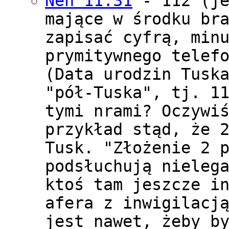
Neh 11:31
- 112 (je
mające w środku br
zapisać cyfrą, min
prymitywnego telef
(Data urodzin Tusk
"pół-Tuska", tj. 1
tymi nrami? Oczywi
przykład stąd, że 
Tusk. "Złożenie 2 
podsłuchują nieleg
ktoś tam jeszcze i
afera z inwigilacj
jest nawet, żeby b