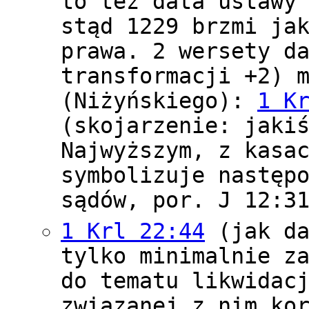
to też data ustawy
stąd 1229 brzmi ja
prawa. 2 wersety d
transformacji +2) 
(Niżyńskiego):
1 K
(skojarzenie: jaki
Najwyższym, z kasa
symbolizuje następ
sądów, por. J 12:3
1 Krl 22:44
(jak da
tylko minimalnie z
do tematu likwidac
związanej z nim ko