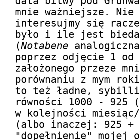
data bitwy pod Grunwa
mnie ważniejsze. Nie 
interesujmy się racze
było i ile jest bieda
(
Notabene
analogiczna
poprzez odjęcie 1 od 
założonego przeze mni
porównaniu z mym roki
to też ładne, sybilli
równości 1000 - 925 (
w kolejności miesiąc/
(albo inaczej: 925 + 
"dopełnienie" mojej o