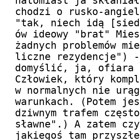
natomiast ja skłaniał
chodzi o rusko-angiel
"tak, niech idą [sied
ów ideowy "brat" Mies
żadnych problemów mie
liczne rezydencje") -
domyślić, ja, ofiara 
Człowiek, który kompl
w normalnych nie urąg
warunkach. (Potem jes
dziwnym trafem często
sławne".) A zatem czy
jakiegoś tam przyszłe