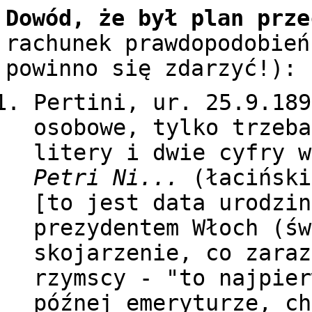
Dowód, że był plan prze
rachunek prawdopodobień
powinno się zdarzyć!):
Pertini, ur. 25.9.189
osobowe, tylko trzeba
litery i dwie cyfry w
Petri Ni...
(łaciński
[to jest data urodzin
prezydentem Włoch (św
skojarzenie, co zaraz
rzymscy - "to najpier
późnej emeryturze, ch