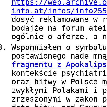
https://web.archive.o
info.at/infos/info255
dosyć reklamowane w r
bodajże na forum atei
ogólnie o aferze, a n
Wspomniałem o symbolu
postawionego nade mn
fragmentu z Apokalips
kontekście psychiatr
oraz bitwy w Polsce m
zwykłymi Polakami i p
zrzeszonymi w zakon p