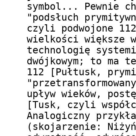
symbol... Pewnie c
"podsłuch prymityw
czyli podwojone 11
wielkości większe 
technologię system
dwójkowym; to ma t
112 [Pułtusk, prym
"przetransformowan
upływ wieków, post
[Tusk, czyli współ
Analogiczny przykł
(skojarzenie: Niży