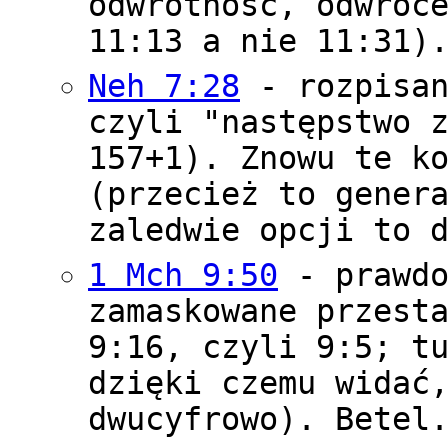
odwrotność, odwróc
11:13 a nie 11:31)
Neh 7:28
- rozpisan
czyli "następstwo 
157+1). Znowu te k
(przecież to gener
zaledwie opcji to 
1 Mch 9:50
- prawdo
zamaskowane przest
9:16, czyli 9:5; t
dzięki czemu widać
dwucyfrowo). Betel