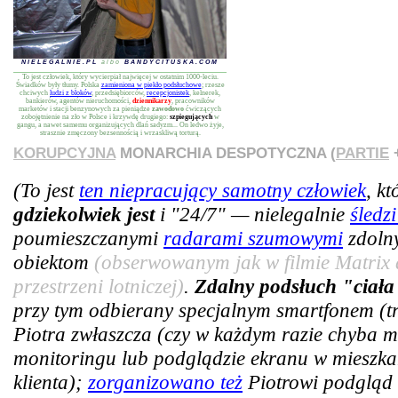
NIELEGALNIE.PL
albo
BANDYCITUSKA.COM
To jest człowiek, który wycierpiał najwięcej w ostatnim 1000-leciu.
Świadków były tłumy. Polska
zamieniona w piekło podsłuchowe
; rzesze
chciwych
ludzi z bloków
, przedsiębiorców,
recepcjonistek
, kelnerek,
bankierów, agentów nieruchomości,
dziennikarzy
, pracowników
marketów i stacji benzynowych za pieniądze
zawodowo
ćwiczących
zobojętnienie na zło w Polsce i krzywdę drugiego:
szpiegujących
w
gangu, a nawet samemu organizujących dlań sadyzm... On ledwo żyje,
strasznie zmęczony bezsennością i wrzaskliwą torturą.
KORUPCYJNA
MONARCHIA DESPOTYCZNA (
PARTIE
+
(To jest
ten niepracujący samotny człowiek
, k
gdziekolwiek jest
i "24/7" — nielegalnie
śledz
poumieszczanymi
radarami szumowymi
zdoln
obiektom
(obserwowanym jak w filmie Matrix 
przestrzeni lotniczej)
.
Zdalny podsłuch "ciała
przy tym odbierany specjalnym smartfonem (tra
Piotra zwłaszcza (czy w każdym razie chyba m
monitoringu lub podglądzie ekranu w mieszkan
klienta);
zorganizowano też
Piotrowi podgląd 