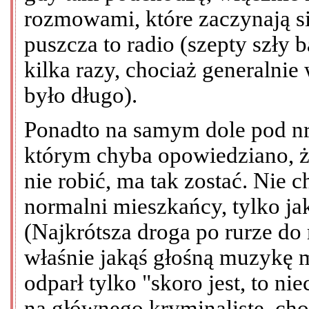
rozmowami, które zaczynają si
puszcza to radio (szepty szły 
kilka razy, chociaż generalnie
było długo).
Ponadto na samym dole pod nre
którym chyba opowiedziano, że
nie robić, ma tak zostać. Nie
normalni mieszkańcy, tylko jaka
(Najkrótsza droga po rurze do
właśnie jakąś głośną muzykę 
odparł tylko "skoro jest, to nie
na głównego kryminalistę, ch