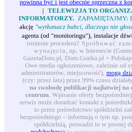
powinna być i jest obecnie sprzeczna z ko
|
TELEWIZJA TO ORGANIZ
INFORMATORZY.
ZAPAMIĘTAJMY: 
akcję
"wytłumacz babci, dlaczego nie gło
agenta (od "monitoringu"), instalacje d
istnienie procederu?
Spróbować zamie
wynajęcia
, np. w Internecie (Gumt
GazetaDom.pl, Dom.Gratka.pl = Polskapre
Owe media ogłoszeniowe, zależnie od syt
administratorów, miejscowość),
mogą dzi
(czy: przez lata) przez 99% czasu działał
na swobodę publikacji najłatwiej na 
centrum
. Wpisanie oferty bezpośrednie
serwis może doradzać kontakt z pośredni
to przez pośrednictwo spółdzielni z
bezpośredniego – informują o tym np. pośr
spółdzielnią, prowadzi to w prostej 
podsłuchową
(o zamieszanej spółdzie