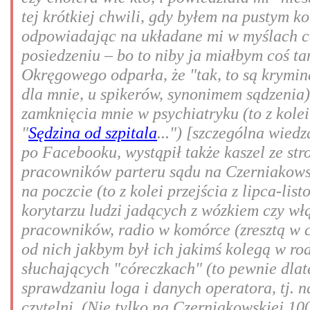
tej krótkiej chwili, gdy byłem na pustym ko
odpowiadając na układane mi w myślach c
posiedzeniu – bo to niby ja miałbym coś ta
Okręgowego odparła, że "tak, to są kryminał
dla mnie, u spikerów, synonimem sądzenia
zamknięcia mnie w psychiatryku (to z kolei
"
Sędzina od szpitala
...") [szczególna wied
po Facebooku, wystąpił także kaszel ze str
pracowników parteru sądu na Czerniakowsk
na poczcie (to z kolei przejścia z lipca-li
korytarzu ludzi jadących z wózkiem czy włą
pracowników, radio w komórce (zresztą w c
od nich jakbym był ich jakimś kolegą w rodz
słuchających "córeczkach" (to pewnie dlat
sprawdzaniu loga i danych operatora, tj. n
czytelni. (Nie tylko na Czerniakowskiej 10