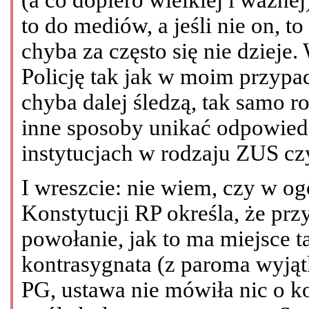
to do mediów, a jeśli nie on, to
chyba za często się nie dziej
Policję tak jak w moim przypa
chyba dalej śledzą, tak samo r
inne sposoby unikać odpowied
instytucjach w rodzaju ZUS cz
I wreszcie: nie wiem, czy w ogól
Konstytucji RP określa, że pr
powołanie, jak to ma miejsce 
kontrasygnata (z paroma wyją
PG, ustawa nie mówiła nic o k