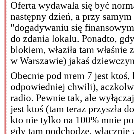
Oferta wydawała się być nor
następny dzień, a przy samym
"dogadywaniu się finansowym"
do zdania lokalu. Ponadto, gd
blokiem, właziła tam właśnie 
w Warszawie) jakaś dziewczyna
Obecnie pod nrem 7 jest ktoś,
odpowiedniej chwili), aczkolw
radio. Pewnie tak, ale wyłącz
jest ktoś (tam teraz przyszła 
kto nie tylko na 100% mnie pod
gdy tam podchodzę, włącznie 