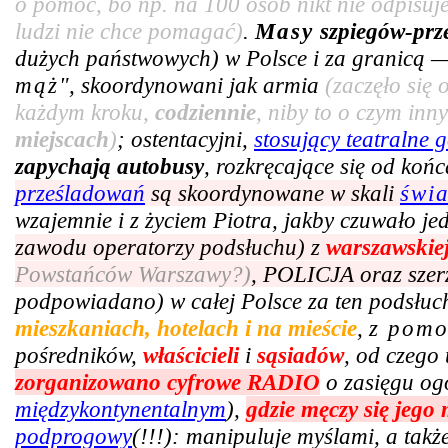
o pomoc, bo np. na 100 osób nikt nie odpisuje
ludzi nie chce pomagać)
.
Masy
szpiegów-prz
dużych państwowych) w Polsce i za granicą —
mąż
", skoordynowani jak armia
(zaczęło się
każdym kroku,
codziennie
, niby to o czym in
miejscach
)
; ostentacyjni,
stosujący teatralne g
zapychają autobusy
, rozkręcające się od ko
prześladowań
są skoordynowane w skali
świ
wzajemnie i z życiem Piotra, jakby czuwało j
zawodu operatorzy podsłuchu) z
warszawskie
Powstańców Warszawy?)
, POLICJA oraz szer
podpowiadano) w całej Polsce za ten podsłuc
mieszkaniach, hotelach i na mieście
,
z pom
pośredników,
właścicieli
i
sąsiadów
, od czego 
zorganizowano cyfrowe RADIO
o zasięgu og
międzykontynentalnym
),
gdzie męczy się jego
podprogowy
(!!!): manipuluje myślami, a tak