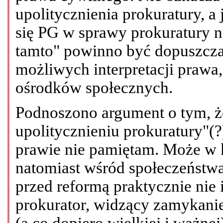
upolitycznienia prokuratury, a 
się PG w sprawy prokuratury n
tamto" powinno być dopuszcza
możliwych interpretacji prawa
ośrodków społecznych.
Podnoszono argument o tym, że
upolitycznieniu prokuratury"(?
prawie nie pamiętam. Może w 
natomiast wśród społeczeństwa 
przed reformą praktycznie nie 
prokurator, widzący zamykanie
(a co dopiero wielkiej i ważnej