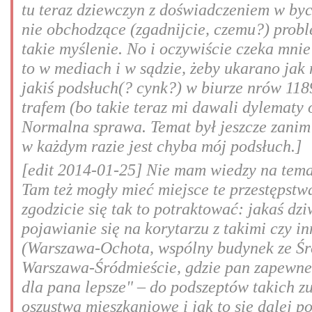
tu teraz dziewczyn z doświadczeniem w byci
nie obchodzące (zgadnijcie, czemu?) probl
takie myślenie. No i oczywiście czeka mnie
to w mediach i w sądzie, żeby ukarano jak 
jakiś podsłuch(? cynk?) w biurze nrów 11
trafem (bo takie teraz mi dawali dylematy 
Normalna sprawa. Temat był jeszcze zanim 
w każdym razie jest chyba mój podsłuch.]
[edit 2014-01-25] Nie mam wiedzy na temat
Tam też mogły mieć miejsce te przestępstw
zgodzicie się tak to potraktować: jakaś dz
pojawianie się na korytarzu z takimi czy 
(Warszawa-Ochota, wspólny budynek ze Śr
Warszawa-Śródmieście, gdzie pan zapewne 
dla pana lepsze" – do podszeptów takich z
oszustwa mieszkaniowe i jak to się dalej p