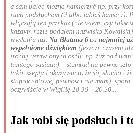
a sam palec można namierzyć np. przy kor
ruch podsłuchem (? albo jakieś kamery). 
włączają ten przekaz (nie wiem, czy taksów
każdym razie podałem nazwisko Kowalski),
wysłania itd.
Na Blatona 6 co najmniej aż
wypełnione dźwiękiem
(jeszcze czasem idz
trochę ustawionych osób: np. tuż nad nami
tamtego sąsiada) – stamtąd na pewno szło
takie szepty i okazywano, że się słucha i 
stuprocentowej pewności nie mam), sporo 
oczywiście w Wigilię 18.30 – 20.30...
Jak robi się podsłuch i 