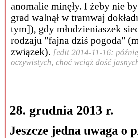
anomalie minęły. I żeby nie b
grad walnął w tramwaj dokładn
tym]), gdy młodzieniaszek sie
rodzaju "fajna dziś pogoda" (m
związek).
[edit 2014-11-16: późni
oczywistych, choć wciąż dość jasnyc
28. grudnia 2013 r.
Jeszcze jedna uwaga o 