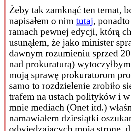
Żeby tak zamknąć ten temat, bo
napisałem o nim
tutaj
, ponadt
ramach pewnej edycji, którą c
usunąłem, że jako minister sp
dawnym rozumieniu sprzed 2010
nad prokuraturą) wytoczyłby
moją sprawę prokuratorom proc
samo to rozdzielenie zrobiło 
trafem na ustach polityków i 
mnie mediach (Onet itd.) właśn
namawiałem dziesiątki oszuka
odwiedzających moją stronę, 