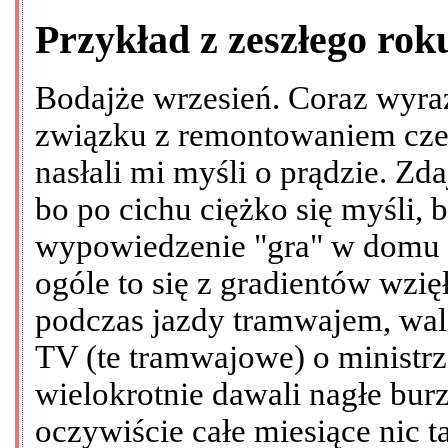
Przykład z zeszłego rok
Bodajże wrzesień. Coraz wyraź
związku z remontowaniem cze
nasłali mi myśli o prądzie. Zda
bo po cichu ciężko się myśli,
wypowiedzenie "gra" w domu 
ogóle to się z gradientów wzi
podczas jazdy tramwajem, wal
TV (te tramwajowe) o ministrze
wielokrotnie dawali nagłe burz
oczywiście całe miesiące nic t