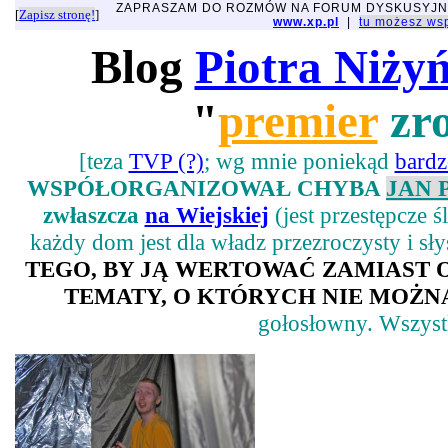
ZAPRASZAM DO ROZMÓW NA FORUM DYSKUSYJ
[
Zapisz stronę!
]
www.xp.pl
|
tu możesz w
Blog
Piotra Niży
"
premier
zro
[teza
TVP (?)
; wg mnie poniekąd
bard
WSPÓŁORGANIZOWAŁ CHYBA
JAN 
zwłaszcza
na Wiejskiej
(jest przestępcze 
każdy dom jest dla władz przezroczysty i sł
TEGO, BY JĄ WERTOWAĆ ZAMIAST
TEMATY, O KTÓRYCH NIE MOŻNA
gołosłowny. Wszystk