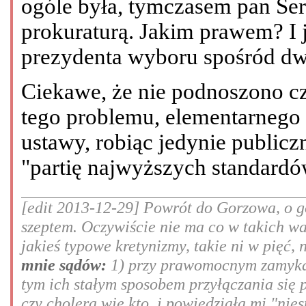
ogóle była, tymczasem pan Ser
prokuraturą. Jakim prawem? I 
prezydenta wyboru spośród d
Ciekawe, że nie podnoszono c
tego problemu, elementarnego 
ustawy, robiąc jedynie public
"partię najwyższych standardó
[edit 2013-12-29] Powrót do Gorzowa, o go
szeptem. Oczywiście nie ma co w takich w
jakieś typowe kretynizmy, takie ni w pięć, 
mnie sądów:
1) przy prawomocnym zamykan
tym ich stałym sposobem przyłączania się 
czy cholera wie kto, i powiedziała mi "nie