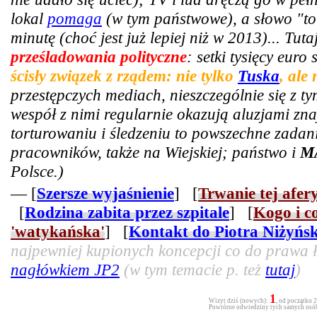
lokal
pomaga
(w tym państwowe), a słowo "tor
minutę (choć jest już lepiej niż w 2013)... Tut
prześladowania polityczne
: setki tysięcy euro
ścisły związek z rządem: nie tylko
Tuska
, ale
przestępczych mediach, nieszczególnie się z t
wespół z nimi regularnie okazują aluzjami zn
torturowaniu i śledzeniu to powszechne zadani
pracowników, także na Wiejskiej; państwo i
M
Polsce.)
— [
Szersze wyjaśnienie
] [
Trwanie tej afer
[
Rodzina zabita przez szpitale
] [
Kogo i c
'watykańska'
] [
Kontakt do Piotra Niżyńs
najpewniej kupionych koncepcji co do prawa ła
nagłówkiem JP2
(w tym temacie p. też
tutaj
)
1
Wizyt dziś (nowych):
, od początku 
Powtórne odwiedziny tych samych osób 