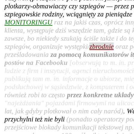
plotkarzy-obmawiaczy czy szpiegów — przez pr
szpiegowskie rodziny, wciągnięty za pieniądz
MONITORINGU
raz na jakiś czas, oprócz in
klienta, występuje dziś wszędzie tam, gdzie są
zawsze, bo niekiedy szukają ściśle także i do t
szpiegów, organizuje występki/
zbrodnie
oraz p
prześladowania
za pomocą komunikatorów it
postów na Facebooku
[obserwują to m. in. 
ludzie z firm i instytucji, agenci nieruchomośc
publikują tam m. in. informacje o ubiorze, mie
podsłuchowej w sąsiedztwie, z komputerem i od
również robi to często
przez konkretne układ
"najeżdżania" pojazdami firmowymi na ulicac
lat, jak gdyby plotkował o nim cały naród)
. W
przychylni też nie byli
(ponadto operatorzy po
przejściowe blokady komunikacji tekstowej np