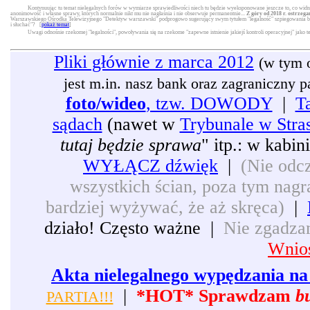
Kontynuując tu temat nielegalnych forów w wymiarze sprawiedliwości niech tu będzie wyeksponowane jeszcze to, co widni
anonimowość i własne sprawy, których normalnie nikt mu nie nagłaśnia i nie obserwuje permanentnie...
Z góry od 2018 r. ostrzega
Warszawskiego Ośrodka Telewizyjnego "Detektyw warszawski" podprogowo sugerujący swym tytułem "legalność" szpiegowania będą
i słuchać"? [
pokaż temat
]
Uwagi odnośnie rzekomej "legalności", powoływania się na rzekome "zapewne istnienie jakiejś kontroli operacyjnej" jako 
Pliki głównie z marca 2012
(w tym 
jest m.in. nasz bank oraz zagraniczny pat
foto/wideo
, tzw. DOWODY
|
T
sądach
(nawet w
Trybunale w Stra
tutaj będzie sprawa
" itp.: w kabi
WYŁĄCZ dźwięk
|
(Nie odcz
wszystkich ścian, poza tym nagra
bardziej wyżywać, że aż skręca)
|
działo! Często ważne |
Nie zgadzam
Wnios
Akta nielegalnego wypędzania na 
|
*HOT* Sprawdzam
b
PARTIA!!!