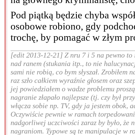
Pod piątką będzie chyba wspó
osobowe robiono, gdy podchod
trochę, by pomagać w złym pro
[edit 2013-12-21] Z nru 7 i 5 na pewno to
nad ranem (stukania itp., to nie halucynac
sami nie robią, co bym słyszał. Zrobiłem n
raz szło całkiem wyraźnie głosem oraz sze
jej powiedziałem o wadze problemu prosząc
nagranie złapało najlepsze (tj. czy był prz
włącza sobie np. TV, gdy ja jestem obok, 
Oczywiście pewnie w ramach torpedowania
nadgorliwej uczciwości zaraz by było, że 
nagraniom. Typowe są te manipulacje w rod