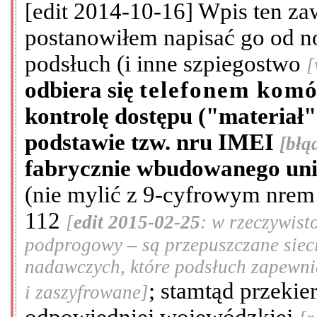
[edit 2014-10-16] Wpis ten zawi
postanowiłem napisać go od 
podsłuch (i inne szpiegostwo
[
odbiera się
telefonem kom
kontrolę dostępu ("materiał"
podstawie tzw. nru IMEI
[błą
fabrycznie wbudowanego unik
(nie mylić z 9-cyfrowym nrem
112
[
edit 2015-02-25
: w rzeczywist
podprogowy – są przepuszczane siec
nadawczych, które podsłuch zapewnia
; stamtąd przeki
i zaszyfrowane]
odpowiedniej wojewódzkiej