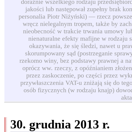
doraźnie wszelkiego rodzaju przedsiębio
jakości lub następował zupełny brak ko
personalia Piotr Niżyński) — rzecz powszec
wręcz nielegalnym tropem, także by zach
nieobecność w trakcie trwania umowy lub
nienaturalne efekty mafijne w rodzaju
okazywania, że się śledzi, nawet u pr
skorumpowany sąd (postrzeganie sprawy 
rzekomo winy, bez podstawy prawnej a naw
oprócz ww. rzeczy, z opóźnianiem złożen
przez zaskoczenie, po części przez wyk
przywłaszczenia VAT-u zniżają się do teg
osób fizycznych (w rodzaju knajp) dowod
akt
30. grudnia 2013 r.