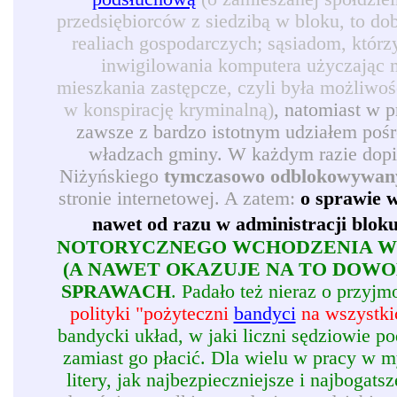
przedsiębiorców z siedzibą w bloku, to d
realiach gospodarczych; sąsiadom, którz
inwigilowania komputera użyczając 
mieszkania zastępcze, czyli była możliwoś
w konspirację kryminalną)
, natomiast w 
zawsze z bardzo istotnym udziałem pośr
władzach gminy. W każdym razie dopie
Niżyńskiego
tymczasowo odblokowywan
stronie internetowej. A zatem:
o sprawie w
nawet od razu w administracji blok
NOTORYCZNEGO WCHODZENIA W 
(A NAWET OKAZUJE NA TO DOW
SPRAWACH
. Padało też nieraz o przy
polityki "pożyteczni
bandyci
na wszystkic
bandycki układ, w jaki liczni sędziowie p
zamiast go płacić. Dla wielu w pracy w my
litery, jak najbezpieczniejsze i najbogatsz