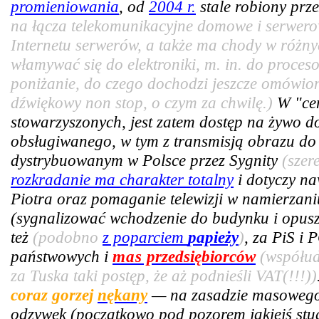
promieniowania
, od
2004 r.
stale robiony prze
na łącza telekomunikacyjne domowe i serwer
Internetu serwerów, a także ma chody w różny
włamywać się do elektroniki, m. in. do proce
poniżanie, do czego dochodzi jeszcze omówiony
dźwiękowy non stop, o czym za chwilę.)
W "cen
stowarzyszonych, jest zatem dostęp na żywo 
obsługiwanego, w tym z transmisją obrazu do 
dystrybuowanym w Polsce przez Sygnity
(szer
rozkradanie ma charakter totalny
i dotyczy n
Piotra oraz pomaganie telewizji w namierzan
(sygnalizować wchodzenie do budynku i opus
też
(podobno
z poparciem
papieży
)
, za PiS i 
państwowych i
mas
przedsiębiorców
(współud
za Tuska taki postęp, że aż podnieśli VAT(!!!))
coraz gorzej
nękany
— na zasadzie masowego 
odzywek (początkowo pod pozorem jakiejś stud