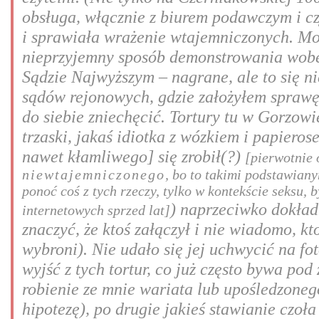
obsługa, włącznie z biurem podawczym i cz
i sprawiała wrażenie wtajemniczonych. Może
nieprzyjemny sposób demonstrowania wobec
Sądzie Najwyższym – nagrane, ale to się n
sądów rejonowych, gdzie założyłem sprawę 
do siebie zniechęcić. Tortury tu w Gorzowi
trzaski, jakaś idiotka z wózkiem i papiero
nawet kłamliwego] się zrobił(?)
[pierwotnie 
niewtajemniczonego
, bo to takimi podstawian
ponoć coś z tych rzeczy, tylko w kontekście seksu,
) naprzeciwko dokład
internetowych sprzed lat]
znaczyć, że ktoś załączył i nie wiadomo, kt
wybroni). Nie udało się jej uchwycić na fot
wyjść z tych tortur, co już często bywa po
robienie ze mnie wariata lub upośledzonego
hipotezę), po drugie jakieś stawianie czoł