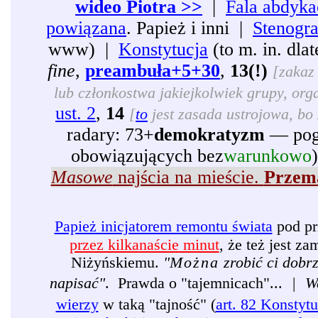
wideo Piotra >>
|
Fala abdyka
powiązana
. Papież i inni |
Stenogr
www) |
Konstytucja
(to m. in. dl
fine
,
preambuła+5+30
,
13(!)
[zakaz 
lub członkostwa jakiejkolwiek grupy, organ
ust. 2
,
14
[
to
jest zasada ustrojowa, bo 
radary: 73+
demokratyzm
— pogr
obowiązujących bez
warunkowo
Masowe
najścia na mieście.
Przema
Papież inicjatorem remontu świata
pod pr
przez kilkanaście minut
, że też jest 
Niżyńskiemu.
"
Można
zrobić ci dobr
napisać"
. Prawda o "tajemnicach"...
|
W
wierzy
w taką "tajność" (
art. 82 Konstytu