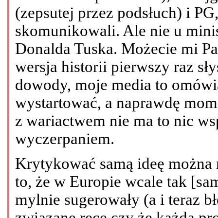
(zepsutej przez podsłuch) i PG, 
skomunikowali. Ale nie u minis
Donalda Tuska. Możecie mi Pańs
wersja historii pierwszy raz sł
dowody, moje media to omówią,
wystartować, a naprawdę mom
z wariactwem nie ma to nic ws
wyczerpaniem.
Krytykować samą ideę można n
to, że w Europie wcale tak [samo
mylnie sugerowały (a i teraz 
związane ręce czy że każda prok