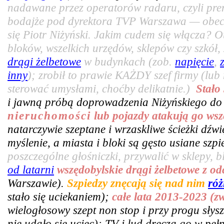
nadawane przez operatorów radaru, czyli pr
bodajże pod dyrektora TVP Warszawa — obecn
się Piotr Niżyński. Jakim cudem się włącza? 
bloków, wszelkich urzędów, sklepów czy szkó
drągi żelbetowe
w budynkach (zob.
napięcie
,
inny
); zrobił to prawie KAŻDY szef firmy (lub
sterować umysłami, choćby delikatnie.)
Stało
i jawną próbą doprowadzenia Niżyńskiego do
nieruchomości
lub pojazdy atakują go wsz
natarczywie szeptane i wrzaskliwe ścieżki dźw
myślenie, a miasta i bloki są gęsto usiane sz
poszczególne głośniczki, przywalić w sklepy, bl
od latarni
wszędobylskie drągi żelbetowe z o
Warszawie).
Szpiedzy znęcają się nad nim
róż
stało się uciekaniem);
całe lata 2013-2023 (z
wielogłosowy szept non stop i przy progu słys
nie udało się uciec); TV i lud dręczą go w pe