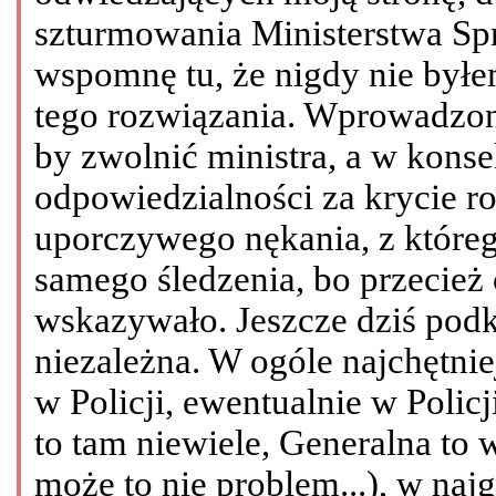
szturmowania Ministerstwa Sp
wspomnę tu, że nigdy nie był
tego rozwiązania. Wprowadzono
by zwolnić ministra, a w kons
odpowiedzialności za krycie r
uporczywego nękania, z któreg
samego śledzenia, bo przecież
wskazywało. Jeszcze dziś podkr
niezależna. W ogóle najchętnie
w Policji, ewentualnie w Polic
to tam niewiele, Generalna to 
może to nie problem...), w naj