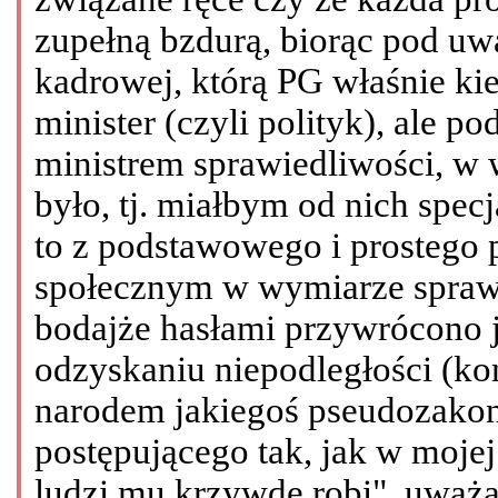
zupełną bzdurą, biorąc pod uw
kadrowej, którą PG właśnie ki
minister (czyli polityk), ale 
ministrem sprawiedliwości, w 
było, tj. miałbym od nich specja
to z podstawowego i prostego
społecznym w wymiarze sprawi
bodajże hasłami przywrócono j
odzyskaniu niepodległości (ko
narodem jakiegoś pseudozako
postępującego tak, jak w mojej
ludzi mu krzywdę robi", uważa